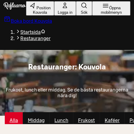
Gå till huvudinnehållet
Position
Öppna
Kouvola
Logga in
Sök
mobilmenyn
Boka bord
Kouvola
Startsida
Restauranger
Restauranger: Kouvola
Frukost, lunch eller middag. Se de bästa restaurangerna
nära dig!
Alla
Middag
Lunch
Frukost
Kaféer
P