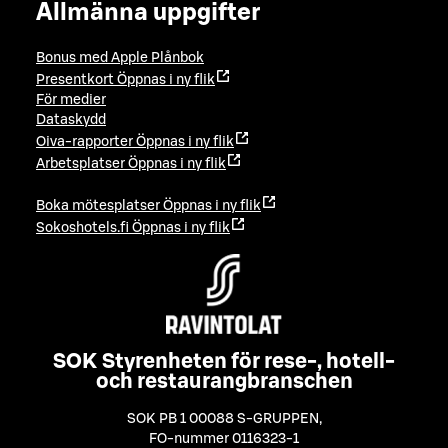
Allmänna uppgifter
Bonus med Apple Plånbok
Presentkort
Öppnas i ny flik
För medier
Dataskydd
Oiva-rapporter
Öppnas i ny flik
Arbetsplatser
Öppnas i ny flik
Boka mötesplatser
Öppnas i ny flik
Sokoshotels.fi
Öppnas i ny flik
SOK Styrenheten för rese-, hotell-
och restaurangbranschen
SOK PB 1 00088 S-GRUPPEN
,
FO-nummer 0116323-1