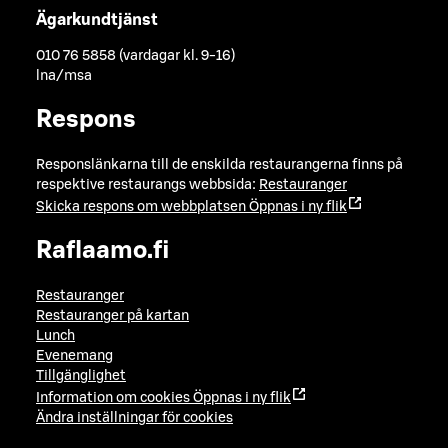
Ägarkundtjänst
010 76 5858 (vardagar kl. 9-16)
lna/msa
Respons
Responslänkarna till de enskilda restaurangerna finns på
respektive restaurangs webbsida:
Restauranger
Skicka respons om webbplatsen
Öppnas i ny flik
Raflaamo.fi
Restauranger
Restauranger på kartan
Lunch
Evenemang
Tillgänglighet
Information om cookies
Öppnas i ny flik
Ändra inställningar för cookies