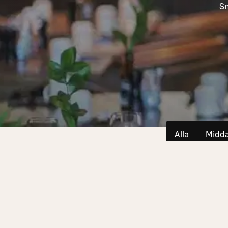
Sn
Alla
Midd