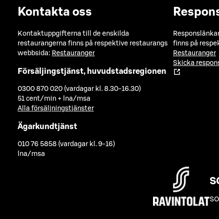
Kontakta oss
Respon
Kontaktuppgifterna till de enskilda
Responslänkarn
restaurangerna finns på respektive restaurangs
finns på respe
webbsida:
Restauranger
Restauranger
Skicka respo
Försäljingstjänst, huvudstadsregionen
0300 870 020 (vardagar kl. 8.30-16.30)
51 cent/min + lna/msa
Alla försäljningstjänster
Ägarkundtjänst
010 76 5858 (vardagar kl. 9-16)
lna/msa
S
SO