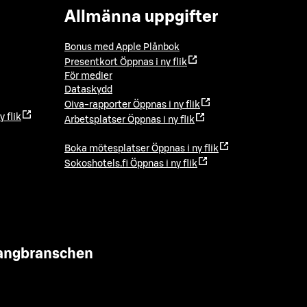
Allmänna uppgifter
Bonus med Apple Plånbok
Presentkort
Öppnas i ny flik
För medier
Dataskydd
Oiva-rapporter
Öppnas i ny flik
y flik
Arbetsplatser
Öppnas i ny flik
Boka mötesplatser
Öppnas i ny flik
Sokoshotels.fi
Öppnas i ny flik
urangbranschen