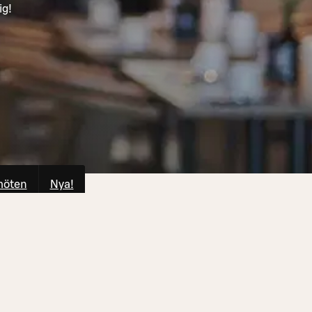
ig!
möten
Nya!