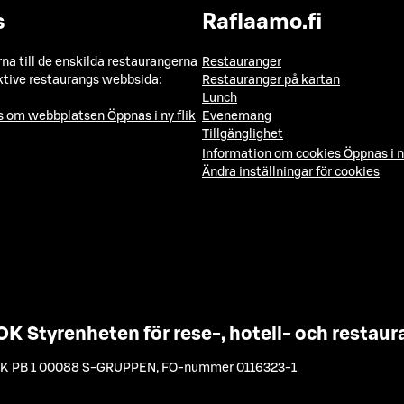
s
Raflaamo.fi
a till de enskilda restaurangerna
Restauranger
ktive restaurangs webbsida:
Restauranger på kartan
Lunch
ns om webbplatsen
Öppnas i ny flik
Evenemang
Tillgänglighet
Information om cookies
Öppnas i n
Ändra inställningar för cookies
OK Styrenheten för rese-, hotell- och resta
K PB 1 00088 S-GRUPPEN
,
FO-nummer 0116323-1