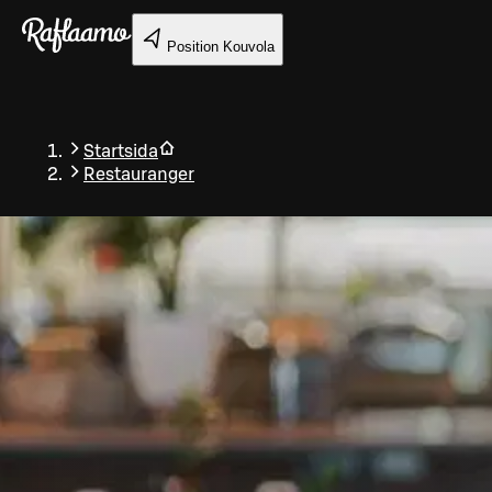
Gå till huvudinnehållet
Position
Kouvola
Startsida
Restauranger