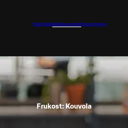
Startsida
Restauranger
Evenemang
Frukost: Kouvola