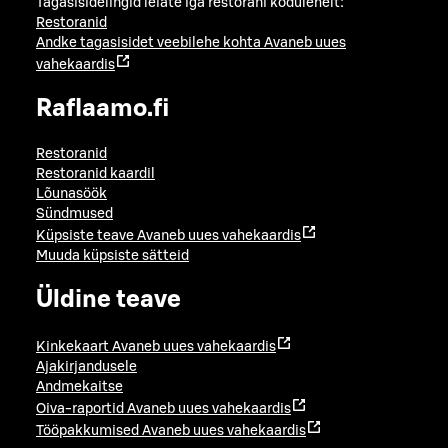
Tagasisidelingid leiate iga restorani kodulehelt:
Restoranid
Andke tagasisidet veebilehe kohta
Avaneb uues
vahekaardis
Raflaamo.fi
Restoranid
Restoranid kaardil
Lõunasöök
Sündmused
Küpsiste teave
Avaneb uues vahekaardis
Muuda küpsiste sätteid
Üldine teave
Kinkekaart
Avaneb uues vahekaardis
Ajakirjandusele
Andmekaitse
Oiva-raportid
Avaneb uues vahekaardis
Tööpakkumised
Avaneb uues vahekaardis