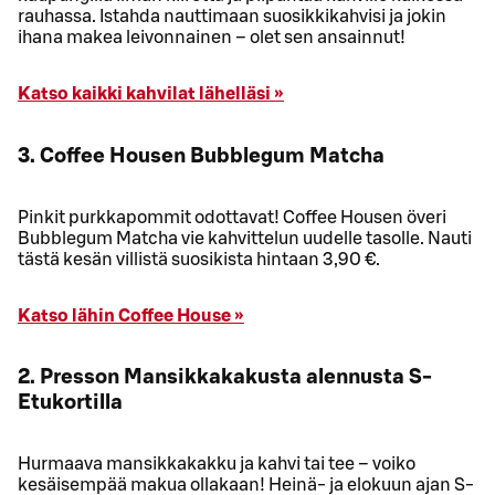
rauhassa. Istahda nauttimaan suosikkikahvisi ja jokin
ihana makea leivonnainen – olet sen ansainnut!
Katso kaikki kahvilat lähelläsi »
3. Coffee Housen Bubblegum Matcha
Pinkit purkkapommit odottavat! Coffee Housen överi
Bubblegum Matcha vie kahvittelun uudelle tasolle. Nauti
tästä kesän villistä suosikista hintaan 3,90 €.
Katso lähin Coffee House »
2. Presson Mansikkakakusta alennusta S-
Etukortilla
Hurmaava mansikkakakku ja kahvi tai tee – voiko
kesäisempää makua ollakaan! Heinä- ja elokuun ajan S-