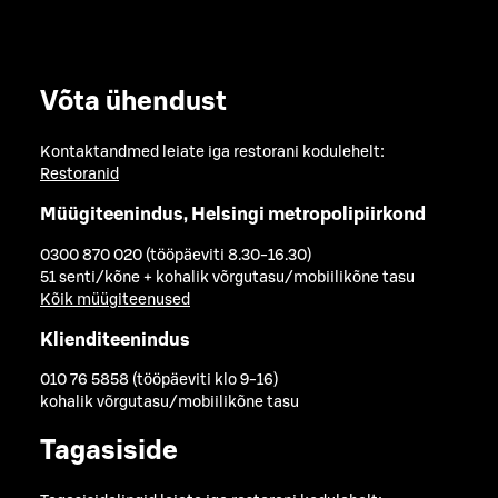
Võta ühendust
Kontaktandmed leiate iga restorani kodulehelt:
Restoranid
Müügiteenindus, Helsingi metropolipiirkond
0300 870 020 (tööpäeviti 8.30-16.30)
51 senti/kõne + kohalik võrgutasu/mobiilikõne tasu
Kõik müügiteenused
Klienditeenindus
010 76 5858 (tööpäeviti klo 9-16)
kohalik võrgutasu/mobiilikõne tasu
Tagasiside