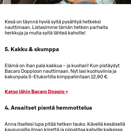
Kesä on täynnä hyviä syitä pysähtyä hetkeksi
nauttimaan. Listasimme tämän hetken parhaita
herkkuja ja muita syitä lähteä kahville!
5. Kakku & skumppa
Elämä on ihan pala kakkua – ja kuohari! Kun pistäydyt
Bacaro Doppioon nauttimaan. Nyt lasi kuohuviinia ja
kakunpala S-Etukortilla kimppahintaan 12,90 €.
Katso lähin Bacaro Doppio »
4. Ansaitset pientä hemmottelua
Anna itsellesi lupa pitää hetken tauko. Kävellä kesäisellä
kaupungilla ilman kiirettä ja piipahtaa kahville kaikessa