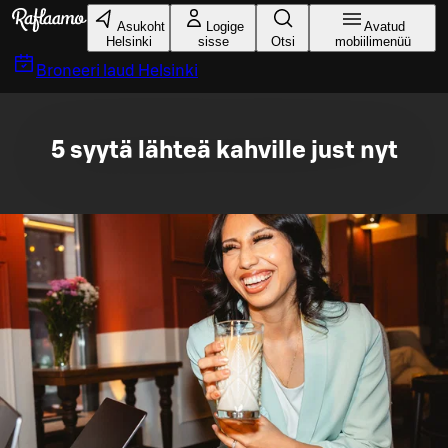
Liigu peamise sisu juurde
Asukoht
Logige
Avatud
Helsinki
sisse
Otsi
mobiilimenüü
Broneeri laud
Helsinki
5 syytä lähteä kahville just nyt