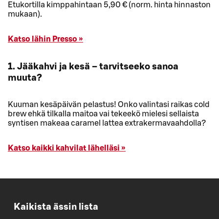
Etukortilla kimppahintaan 5,90 € (norm. hinta hinnaston
mukaan).
Katso lähin Presso »
1. Jääkahvi ja kesä – tarvitseeko sanoa
muuta?
Kuuman kesäpäivän pelastus! Onko valintasi raikas cold
brew ehkä tilkalla maitoa vai tekeekö mielesi sellaista
syntisen makeaa caramel lattea extrakermavaahdolla?
Katso kaikki kahvilat lähelläsi »
Kaikista ässin lista