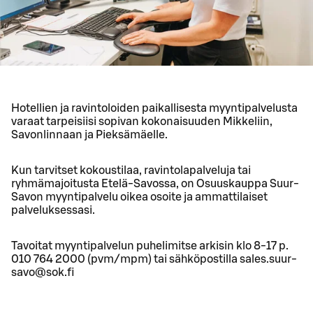
Hotellien ja ravintoloiden paikallisesta myyntipalvelusta
varaat tarpeisiisi sopivan kokonaisuuden Mikkeliin,
Savonlinnaan ja Pieksämäelle.
Kun tarvitset kokoustilaa, ravintolapalveluja tai
ryhmämajoitusta Etelä-Savossa, on Osuuskauppa Suur-
Savon myyntipalvelu oikea osoite ja ammattilaiset
palveluksessasi.
Tavoitat myyntipalvelun puhelimitse arkisin klo 8-17 p.
010 764 2000 (pvm/mpm) tai sähköpostilla sales.suur-
savo@sok.fi