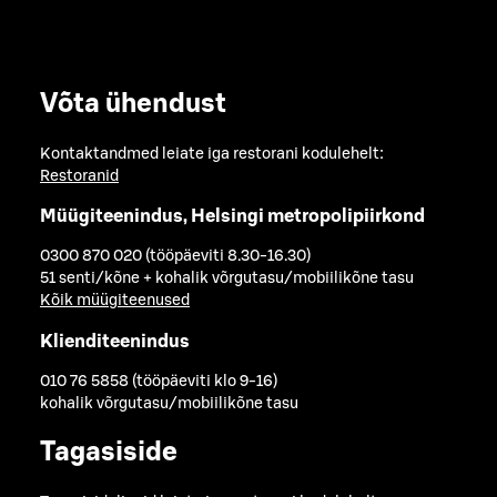
Võta ühendust
Kontaktandmed leiate iga restorani kodulehelt:
Restoranid
Müügiteenindus, Helsingi metropolipiirkond
0300 870 020 (tööpäeviti 8.30-16.30)
51 senti/kõne + kohalik võrgutasu/mobiilikõne tasu
Kõik müügiteenused
Klienditeenindus
010 76 5858 (tööpäeviti klo 9-16)
kohalik võrgutasu/mobiilikõne tasu
Tagasiside