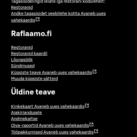
Tagasisidelingid leiate iga restorani kodulehelt:
Restoranid
Andke tagasisidet veebilehe kohta
Avaneb uues
vahekaardis
Raflaamo.fi
Restoranid
Restoranid kaardil
Lõunasöök
Sündmused
Küpsiste teave
Avaneb uues vahekaardis
Muuda küpsiste sätteid
Üldine teave
Kinkekaart
Avaneb uues vahekaardis
Ajakirjandusele
Andmekaitse
Oiva-raportid
Avaneb uues vahekaardis
Tööpakkumised
Avaneb uues vahekaardis