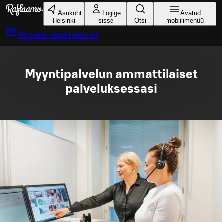
Liigu peamise sisu juurde
Asukoht
Logige
Avatud
Helsinki
sisse
Otsi
mobiilimenüü
Broneeri laud
Helsinki
Myyntipalvelun ammattilaiset
palveluksessasi