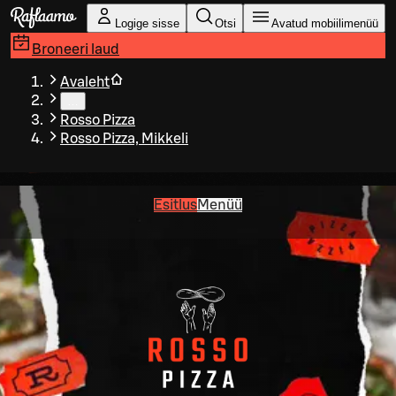
Liigu peamise sisu juurde
Logige sisse
Otsi
Avatud mobiilimenüü
Broneeri laud
Avaleht
…
Rosso Pizza
Rosso Pizza, Mikkeli
Esitlus
Menüü