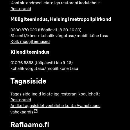
Kontaktandmed leiate iga restorani kodulehelt:
Restoranid
Müügiteenindus, Helsingi metropolipiirkond
0300 870 020 (tööpäeviti 8.30-16.30)
51 senti/kõne + kohalik võrgutasu/mobiilikõne tasu
Kõik müügiteenused
Klienditeenindus
010 76 5858 (tööpäeviti klo 9-16)
kohalik võrgutasu/mobiilikõne tasu
Tagasiside
Tagasisidelingid leiate iga restorani kodulehelt:
Restoranid
Andke tagasisidet veebilehe kohta
Avaneb uues
vahekaardis
Raflaamo.fi