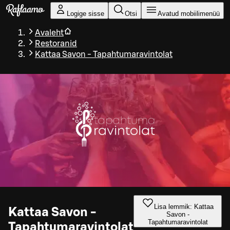
Liigu peamise sisu juurde
Logige sisse
Otsi
Avatud mobiilimenüü
Avaleht
Restoranid
Kattaa Savon - Tapahtumaravintolat
Lisa lemmik: Kattaa
Kattaa Savon -
Savon -
Tapahtumaravintolat
Tapahtumaravintolat