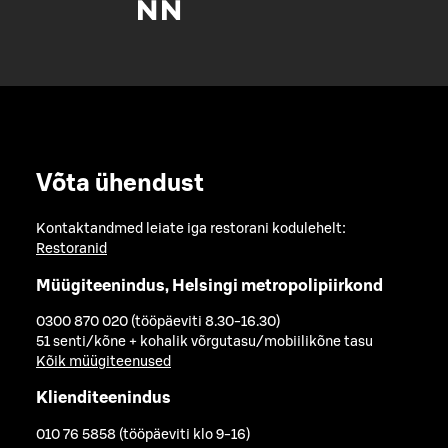
Võta ühendust
Kontaktandmed leiate iga restorani kodulehelt:
Restoranid
Müügiteenindus, Helsingi metropolipiirkond
0300 870 020 (tööpäeviti 8.30-16.30)
51 senti/kõne + kohalik võrgutasu/mobiilikõne tasu
Kõik müügiteenused
Klienditeenindus
010 76 5858 (tööpäeviti klo 9-16)