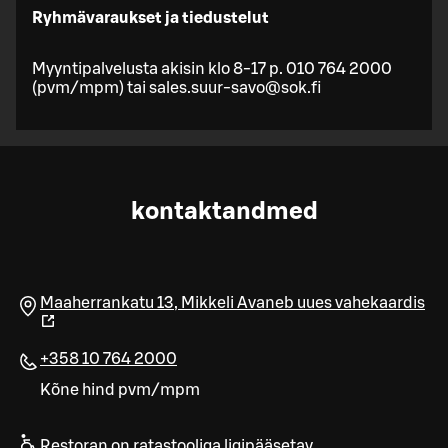
Ryhmävaraukset ja tiedustelut
Myyntipalvelusta akisin klo 8-17 p. 010 764 2000
(pvm/mpm) tai sales.suur-savo@sok.fi
kontaktandmed
Maaherrankatu 13
,
Mikkeli
Avaneb uues vahekaardis
+358 10 764 2000
Kõne hind pvm/mpm
Restoran on ratastooliga ligipääsetav