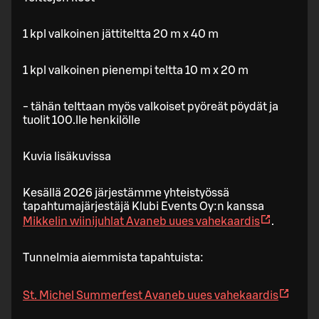
1 kpl valkoinen jättiteltta 20 m x 40 m
1 kpl valkoinen pienempi teltta 10 m x 20 m
- tähän telttaan myös valkoiset pyöreät pöydät ja
tuolit 100.lle henkilölle
Kuvia lisäkuvissa
Kesällä 2026 järjestämme yhteistyössä
tapahtumajärjestäjä Klubi Events Oy:n kanssa
Mikkelin wiinijuhlat
Avaneb uues vahekaardis
.
Tunnelmia aiemmista tapahtuista:
St. Michel Summerfest
Avaneb uues vahekaardis