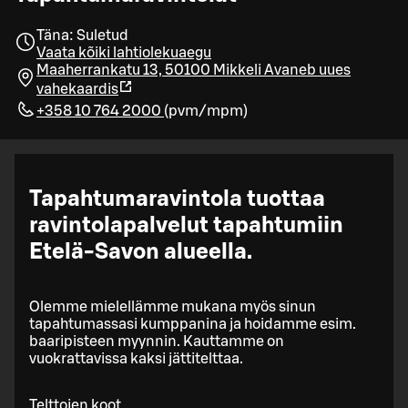
Täna: Suletud
Vaata kõiki lahtiolekuaegu
Maaherrankatu 13, 50100 Mikkeli
Avaneb uues
vahekaardis
+358 10 764 2000
(
pvm/mpm
)
Tapahtumaravintola tuottaa
ravintolapalvelut tapahtumiin
Etelä-Savon alueella.
Olemme mielellämme mukana myös sinun
tapahtumassasi kumppanina ja hoidamme esim.
baaripisteen myynnin. Kauttamme on
vuokrattavissa kaksi jättitelttaa.
Telttojen koot