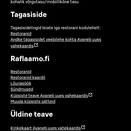
kohalik võrgutasu/mobiilikõne tasu
Tagasiside
Tagasisidelingid leiate iga restorani kodulehelt:
Restoranid
Andke tagasisidet veebilehe kohta
Avaneb uues
vahekaardis
Raflaamo.fi
Restoranid
Restoranid kaardil
Lõunasöök
Sündmused
Küpsiste teave
Avaneb uues vahekaardis
Muuda küpsiste sätteid
Üldine teave
Kinkekaart
Avaneb uues vahekaardis