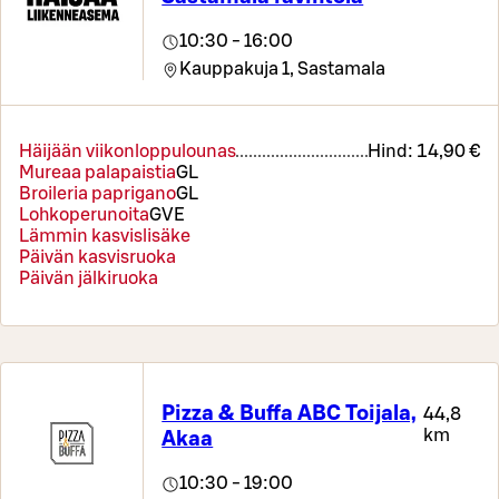
10:30 - 16:00
Kauppakuja 1,
Sastamala
Häijään viikonloppulounas
Hind:
14,90 €
Mureaa palapaistia
G
L
Broileria paprigano
G
L
Lohkoperunoita
G
VE
Lämmin kasvislisäke
Päivän kasvisruoka
Päivän jälkiruoka
Pizza & Buffa ABC Toijala,
44,8
km
Akaa
10:30 - 19:00