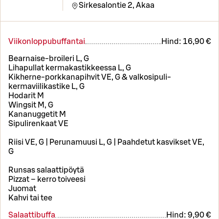
Sirkesalontie 2,
Akaa
Viikonloppubuffantai
Hind:
16,90 €
Bearnaise-broileri L, G
Lihapullat kermakastikkeessa L, G
Kikherne-porkkanapihvit VE, G & valkosipuli-
kermaviilikastike L, G
Hodarit M
Wingsit M, G
Kananuggetit M
Sipulirenkaat VE
Riisi VE, G | Perunamuusi L, G | Paahdetut kasvikset VE,
G
Runsas salaattipöytä
Pizzat – kerro toiveesi
Juomat
Kahvi tai tee
Salaattibuffa
Hind:
9,90 €