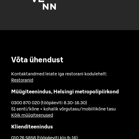
Võta ühendust
Kontaktandmed leiate iga restorani kodulehelt:
Restoranid
Müügiteenindus, Helsingi metropolipiirkond
0300 870 020 (tööpäeviti 8.30-16.30)
51 senti/kõne + kohalik võrgutasu/mobiilikõne tasu
Kõik müügiteenused
Klienditeenindus
010 76 5858 (tööpäeviti klo 9-16)