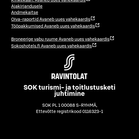
Kinkekaart
Avaneb uues vahekaardis
Ajakirjandusele
Andmekaitse
Oiva-raportid
Avaneb uues vahekaardis
Tööpakkumised
Avaneb uues vahekaardis
Broneerige vabu ruume
Avaneb uues vahekaardis
Sokoshotels.fi
Avaneb uues vahekaardis
SOK turismi- ja toitlustusketi
juhtimine
SOK PL 1 00088 S-RYHMÄ
,
Ettevõtte registrikood 0116323-1