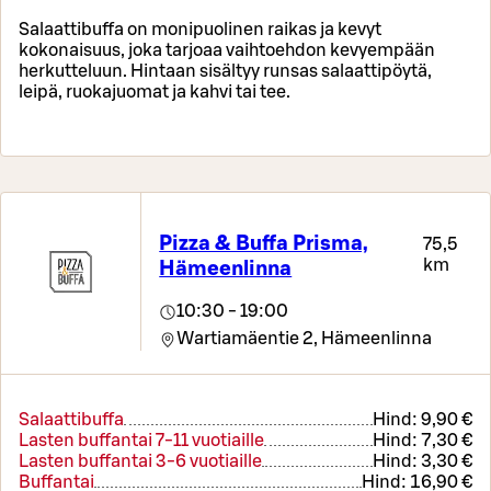
Salaattibuffa on monipuolinen raikas ja kevyt
kokonaisuus, joka tarjoaa vaihtoehdon kevyempään
herkutteluun. Hintaan sisältyy runsas salaattipöytä,
leipä, ruokajuomat ja kahvi tai tee.
Pizza & Buffa Prisma,
75,5
km
Hämeenlinna
10:30 - 19:00
Wartiamäentie 2,
Hämeenlinna
Salaattibuffa
Hind:
9,90 €
Lasten buffantai 7-11 vuotiaille
Hind:
7,30 €
Lasten buffantai 3-6 vuotiaille
Hind:
3,30 €
Buffantai
Hind:
16,90 €