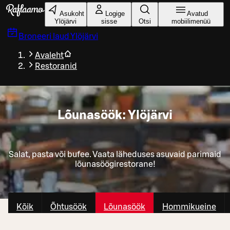
Liigu peamise sisu juurde
Asukoht
Logige
Avatud
Ylöjärvi
sisse
Otsi
mobiilimenüü
Broneeri laud
Ylöjärvi
Avaleht
Restoranid
Lõunasöök: Ylöjärvi
Salat, pasta või bufee. Vaata läheduses asuvaid parimaid
lõunasöögirestorane!
Kõik
Õhtusöök
Lõunasöök
Hommikueine