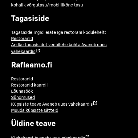
kohalik võrgutasu/mobiilikõne tasu
Tagasiside
Tagasisidelingid leiate iga restorani kodulehelt:
Restoranid
Andke tagasisidet veebilehe kohta
Avaneb uues
vahekaardis
Raflaamo.fi
Restoranid
Restoranid kaardil
Lõunasöök
Sündmused
Küpsiste teave
Avaneb uues vahekaardis
Muuda küpsiste sätteid
Üldine teave