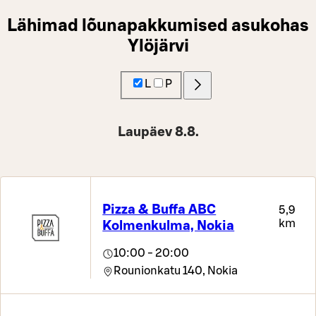
Lähimad lõunapakkumised asukohas
Ylöjärvi
L
P
Laupäev 8.8.
Pizza & Buffa ABC
5,9
km
Kolmenkulma, Nokia
10:00 - 20:00
Rounionkatu 140,
Nokia