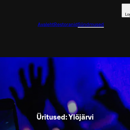
Lo
Avaleht
Restoranid
Sündmused
Üritused: Ylöjärvi