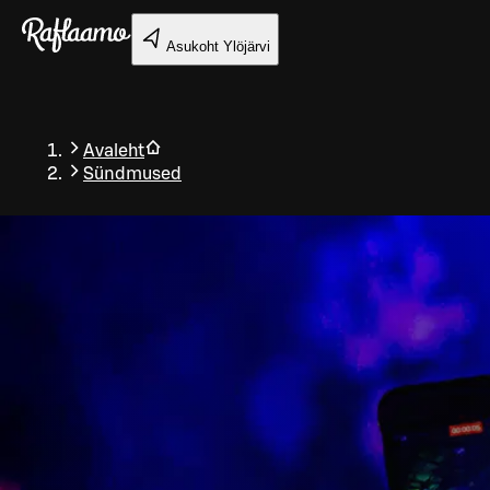
Liigu peamise sisu juurde
Asukoht
Ylöjärvi
Avaleht
Sündmused