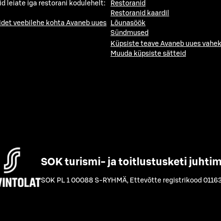
id leiate iga restorani kodulehelt:
Restoranid
Restoranid kaardil
idet veebilehe kohta
Avaneb uues
Lõunasöök
Sündmused
Küpsiste teave
Avaneb uues vahek
Muuda küpsiste sätteid
SOK turismi- ja toitlustusketi juhti
SOK PL 1 00088 S-RYHMÄ
,
Ettevõtte registrikood 0116