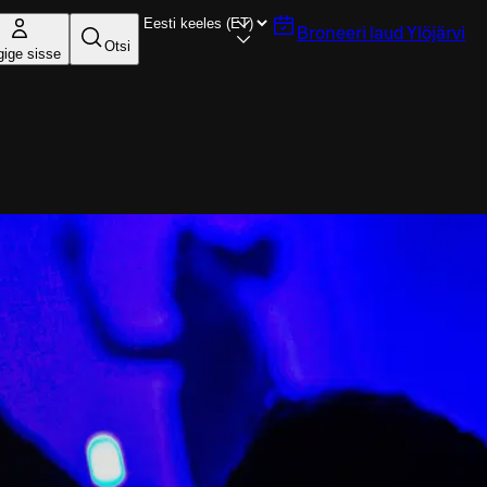
Broneeri laud
Ylöjärvi
Otsi
gige sisse