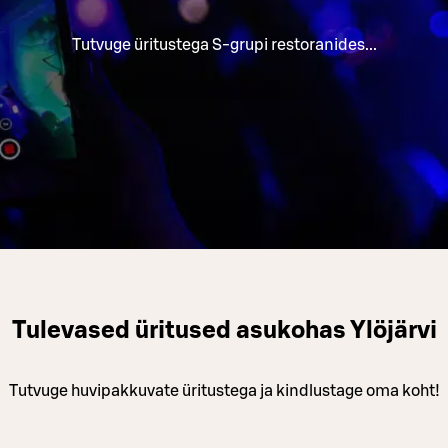
Tutvuge üritustega S-grupi restoranides...
Tulevased üritused asukohas Ylöjärvi
Tutvuge huvipakkuvate üritustega ja kindlustage oma koht!