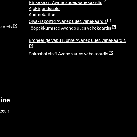
Kinkekaart
Avaneb uues vahekaardis
Ajakirjandusele
Andmekaitse
Oiva-raportid
Avaneb uues vahekaardis
aardis
Tööpakkumised
Avaneb uues vahekaardis
Broneerige vabu ruume
Avaneb uues vahekaardis
Sokoshotels.fi
Avaneb uues vahekaardis
mine
323-1