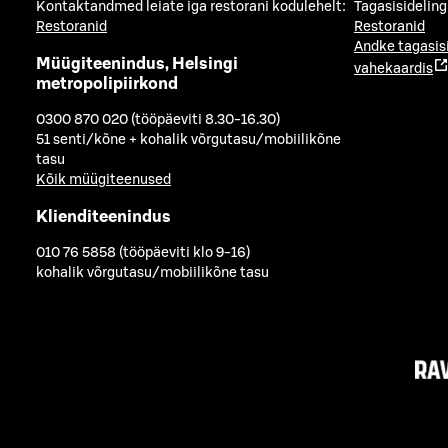
Kontaktandmed leiate iga restorani kodulehelt:
Tagasisideling
Restoranid
Restoranid
Andke tagasis
Müügiteenindus, Helsingi
vahekaardis
metropolipiirkond
0300 870 020 (tööpäeviti 8.30-16.30)
51 senti/kõne + kohalik võrgutasu/mobiilikõne
tasu
Kõik müügiteenused
Klienditeenindus
010 76 5858 (tööpäeviti klo 9-16)
kohalik võrgutasu/mobiilikõne tasu