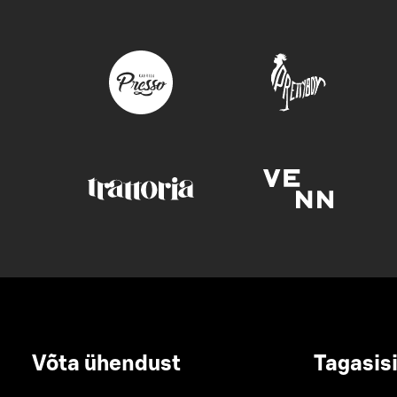
Võta ühendust
Tagasis