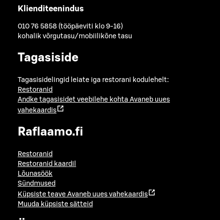
Klienditeenindus
010 76 5858 (tööpäeviti klo 9-16)
kohalik võrgutasu/mobiilikõne tasu
Tagasiside
Tagasisidelingid leiate iga restorani kodulehelt:
Restoranid
Andke tagasisidet veebilehe kohta
Avaneb uues
vahekaardis
Raflaamo.fi
Restoranid
Restoranid kaardil
Lõunasöök
Sündmused
Küpsiste teave
Avaneb uues vahekaardis
Muuda küpsiste sätteid