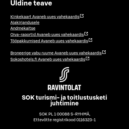
Üldine teave
Kinkekaart
Avaneb uues vahekaardis
Ajakirjandusele
Andmekaitse
Oiva-raportid
Avaneb uues vahekaardis
Tööpakkumised
Avaneb uues vahekaardis
Broneerige vabu ruume
Avaneb uues vahekaardis
Sokoshotels.fi
Avaneb uues vahekaardis
SOK turismi- ja toitlustusketi
juhtimine
SOK PL 1 00088 S-RYHMÄ
,
Ettevõtte registrikood 0116323-1