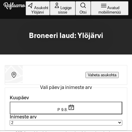
Liigu peamise sisu juurde
Asukoht
Logige
Avatud
Ylöjärvi
sisse
Otsi
mobiilimenüü
Broneeri laud: Ylöjärvi
Vaheta asukohta
Vali päev ja inimeste arv
Kuupäev
P 9.8.
Inimeste arv