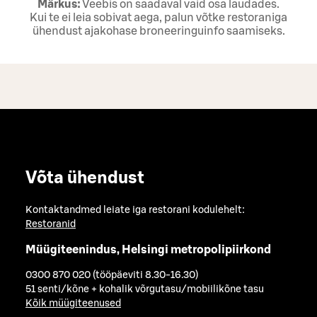
Märkus:
Veebis on saadaval vaid osa laudades.
Kui te ei leia sobivat aega, palun võtke restoraniga
ühendust ajakohase broneeringuinfo saamiseks.
Võta ühendust
Kontaktandmed leiate iga restorani kodulehelt:
Restoranid
Müügiteenindus, Helsingi metropolipiirkond
0300 870 020 (tööpäeviti 8.30-16.30)
51 senti/kõne + kohalik võrgutasu/mobiilikõne tasu
Kõik müügiteenused