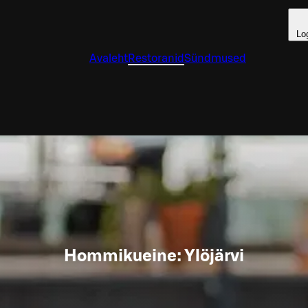
Lo
Avaleht
Restoranid
Sündmused
Hommikueine: Ylöjärvi