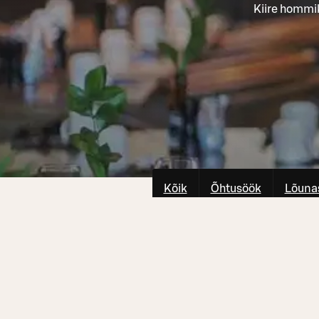
Kiire hommi
Kõik
Õhtusöök
Lõuna