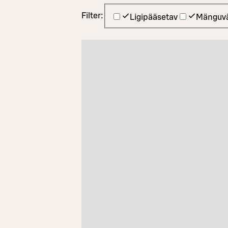
Filter:
Ligipääsetav
Mänguvä