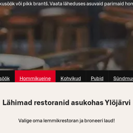
kusöök või pikk brantš. Vaata läheduses asuvaid parimaid h
söök
Hommikueine
Kohvikud
Pubid
Sûndmus
Lähimad restoranid asukohas Ylöjärvi
Valige oma lemmikrestoran ja broneeri laud!