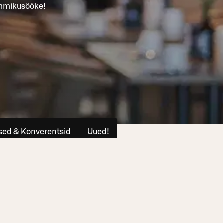
ommikusööke!
ed & Konverentsid
Uued!