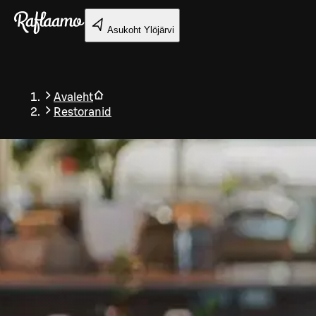
Liigu peamise sisu juurde
Asukoht
Ylöjärvi
Avaleht
Restoranid