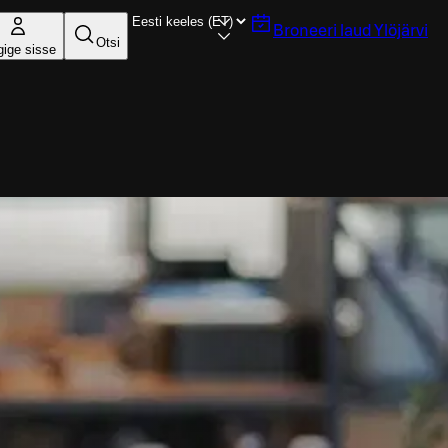
Broneeri laud
Ylöjärvi
Otsi
gige sisse