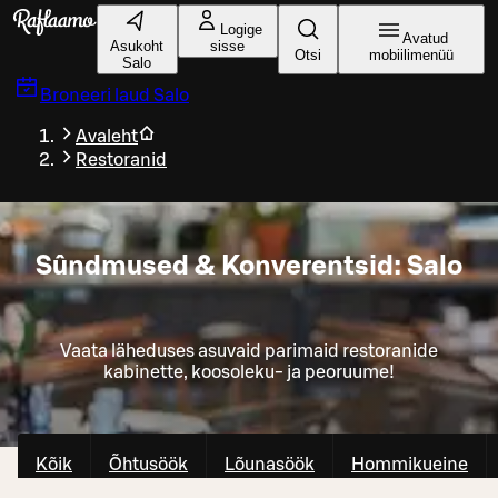
Liigu peamise sisu juurde
Logige
Avatud
Asukoht
sisse
Otsi
mobiilimenüü
Salo
Broneeri laud
Salo
Avaleht
Restoranid
Sûndmused & Konverentsid: Salo
Vaata läheduses asuvaid parimaid restoranide
kabinette, koosoleku- ja peoruume!
Kõik
Õhtusöök
Lõunasöök
Hommikueine