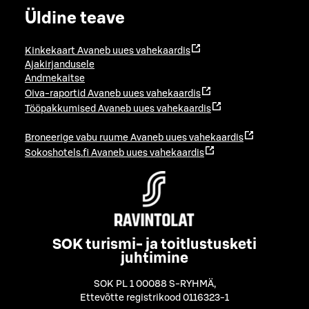
Üldine teave
Kinkekaart
Avaneb uues vahekaardis
Ajakirjandusele
Andmekaitse
Oiva-raportid
Avaneb uues vahekaardis
Tööpakkumised
Avaneb uues vahekaardis
Broneerige vabu ruume
Avaneb uues vahekaardis
Sokoshotels.fi
Avaneb uues vahekaardis
SOK turismi- ja toitlustusketi
juhtimine
SOK PL 1 00088 S-RYHMÄ
,
Ettevõtte registrikood 0116323-1