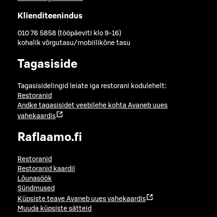
Klienditeenindus
010 76 5858 (tööpäeviti klo 9-16)
kohalik võrgutasu/mobiilikõne tasu
Tagasiside
Tagasisidelingid leiate iga restorani kodulehelt:
Restoranid
Andke tagasisidet veebilehe kohta
Avaneb uues
vahekaardis
Raflaamo.fi
Restoranid
Restoranid kaardil
Lõunasöök
Sündmused
Küpsiste teave
Avaneb uues vahekaardis
Muuda küpsiste sätteid