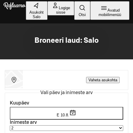
Liigu peamise sisu juurde
Logige
Avatud
Asukoht
sisse
Otsi
mobiilimenüü
Salo
Broneeri laud: Salo
Vaheta asukohta
Vali päev ja inimeste arv
Kuupäev
E 10.8.
Inimeste arv