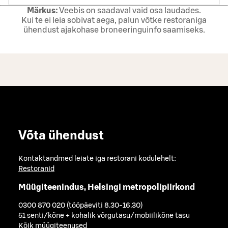
Märkus:
Veebis on saadaval vaid osa laudades.
Kui te ei leia sobivat aega, palun võtke restoraniga
ühendust ajakohase broneeringuinfo saamiseks.
Võta ühendust
Kontaktandmed leiate iga restorani kodulehelt:
Restoranid
Müügiteenindus, Helsingi metropolipiirkond
0300 870 020 (tööpäeviti 8.30-16.30)
51 senti/kõne + kohalik võrgutasu/mobiilikõne tasu
Kõik müügiteenused