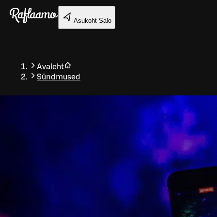
Liigu peamise sisu juurde
Asukoht
Salo
Avaleht
Sündmused