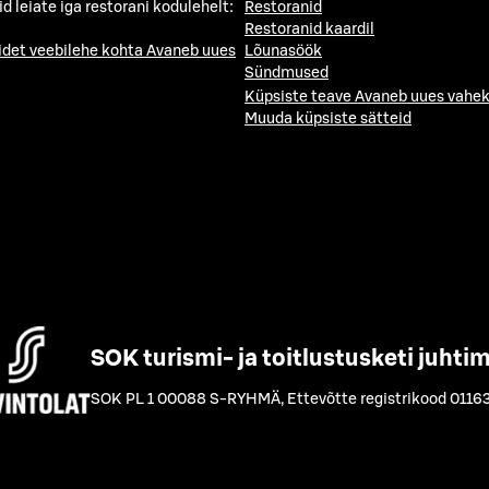
id leiate iga restorani kodulehelt:
Restoranid
Restoranid kaardil
idet veebilehe kohta
Avaneb uues
Lõunasöök
Sündmused
Küpsiste teave
Avaneb uues vahek
Muuda küpsiste sätteid
SOK turismi- ja toitlustusketi juhti
SOK PL 1 00088 S-RYHMÄ
,
Ettevõtte registrikood 0116