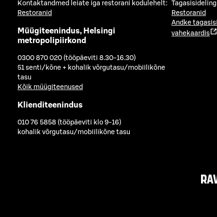
Kontaktandmed leiate iga restorani kodulehelt:
Tagasisideling
Restoranid
Restoranid
Andke tagasis
Müügiteenindus, Helsingi
vahekaardis
metropolipiirkond
0300 870 020 (tööpäeviti 8.30-16.30)
51 senti/kõne + kohalik võrgutasu/mobiilikõne
tasu
Kõik müügiteenused
Klienditeenindus
010 76 5858 (tööpäeviti klo 9-16)
kohalik võrgutasu/mobiilikõne tasu