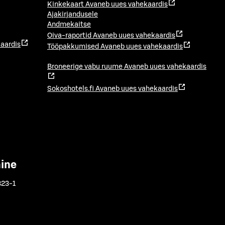
Kinkekaart
Avaneb uues vahekaardis
Ajakirjandusele
Andmekaitse
Oiva-raportid
Avaneb uues vahekaardis
aardis
Tööpakkumised
Avaneb uues vahekaardis
Broneerige vabu ruume
Avaneb uues vahekaardis
Sokoshotels.fi
Avaneb uues vahekaardis
mine
323-1