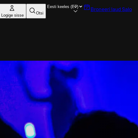
Broneeri laud
Salo
Otsi
Logige sisse