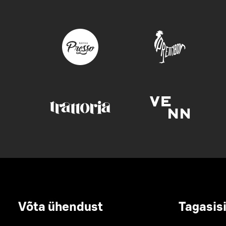
Võta ühendust
Tagasis