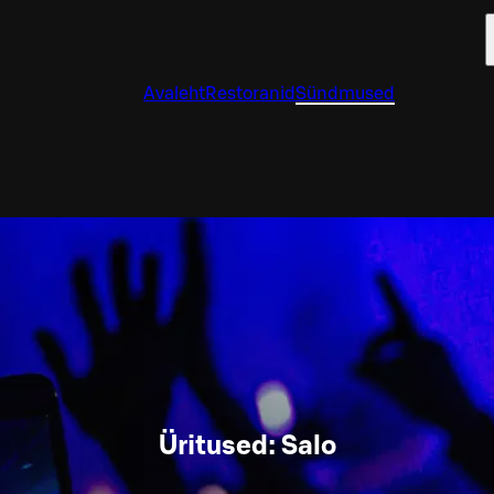
Avaleht
Restoranid
Sündmused
Üritused: Salo