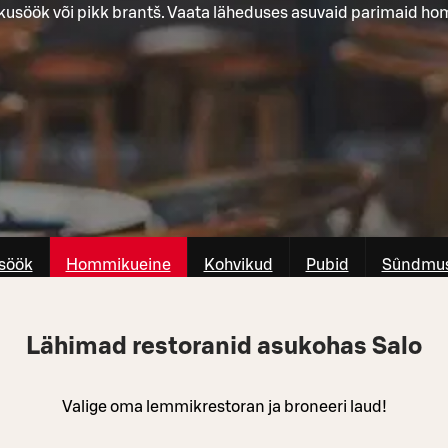
kusöök või pikk brantš. Vaata läheduses asuvaid parimaid h
söök
Hommikueine
Kohvikud
Pubid
Sûndmus
Lähimad restoranid asukohas Salo
Valige oma lemmikrestoran ja broneeri laud!