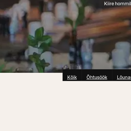
Kiire hommi
Kõik
Õhtusöök
Lõuna