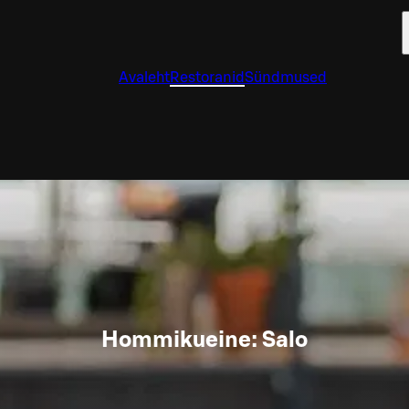
Avaleht
Restoranid
Sündmused
Hommikueine: Salo