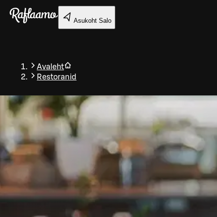
Liigu peamise sisu juurde
Asukoht
Salo
Avaleht
Restoranid