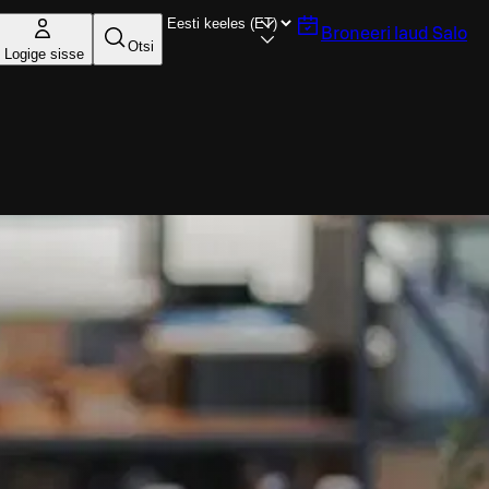
Broneeri laud
Salo
Otsi
Logige sisse