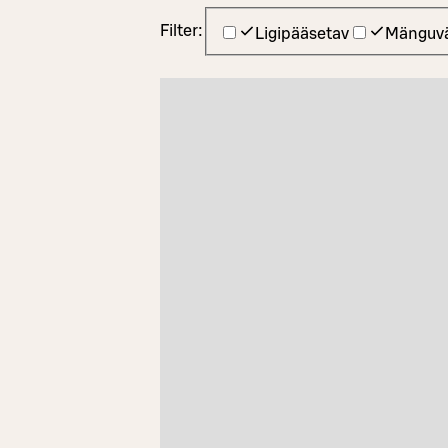
Filter:
Ligipääsetav
Mänguvä