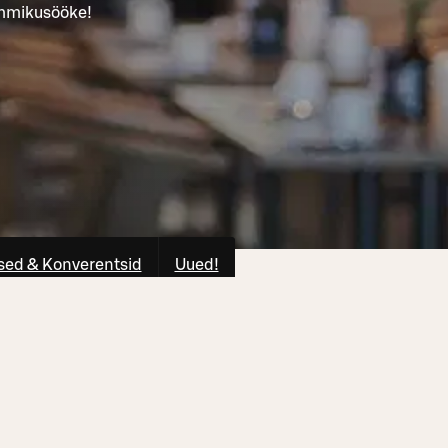
ommikusööke!
ed & Konverentsid
Uued!