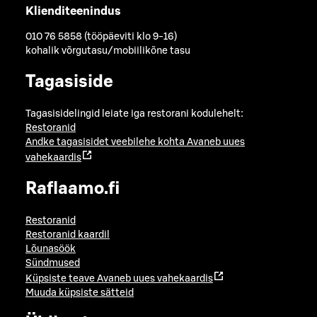
Klienditeenindus
010 76 5858 (tööpäeviti klo 9-16)
kohalik võrgutasu/mobiilikõne tasu
Tagasiside
Tagasisidelingid leiate iga restorani kodulehelt:
Restoranid
Andke tagasisidet veebilehe kohta
Avaneb uues
vahekaardis
Raflaamo.fi
Restoranid
Restoranid kaardil
Lõunasöök
Sündmused
Küpsiste teave
Avaneb uues vahekaardis
Muuda küpsiste sätteid