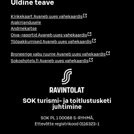
Üldine teave
Kinkekaart
Avaneb uues vahekaardis
Ajakirjandusele
Andmekaitse
Oiva-raportid
Avaneb uues vahekaardis
Tööpakkumised
Avaneb uues vahekaardis
Broneerige vabu ruume
Avaneb uues vahekaardis
Sokoshotels.fi
Avaneb uues vahekaardis
SOK turismi- ja toitlustusketi
juhtimine
SOK PL 1 00088 S-RYHMÄ
,
Ettevõtte registrikood 0116323-1