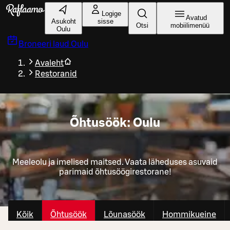
Liigu peamise sisu juurde
Logige
Avatud
Asukoht
sisse
Otsi
mobiilimenüü
Oulu
Broneeri laud
Oulu
Avaleht
Restoranid
Õhtusöök: Oulu
Meeleolu ja imelised maitsed. Vaata läheduses asuvaid
parimaid õhtusöögirestorane!
Kõik
Õhtusöök
Lõunasöök
Hommikueine