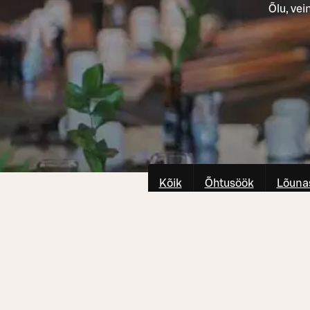
Õlu, vei
Kõik
Õhtusöök
Lõuna