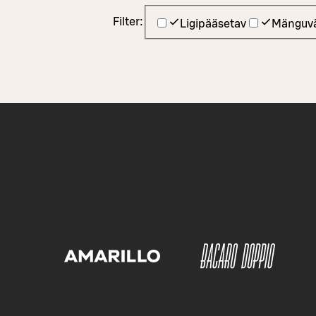
Filter:
Ligipääsetav
Mänguvä