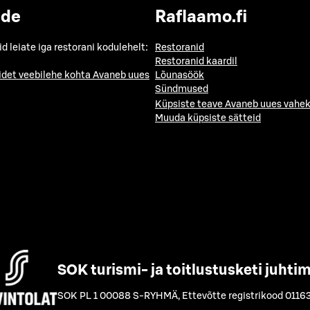
ide
Raflaamo.fi
id leiate iga restorani kodulehelt:
Restoranid
Restoranid kaardil
idet veebilehe kohta
Avaneb uues
Lõunasöök
Sündmused
Küpsiste teave
Avaneb uues vahek
Muuda küpsiste sätteid
SOK turismi- ja toitlustusketi juhti
SOK PL 1 00088 S-RYHMÄ
,
Ettevõtte registrikood 0116