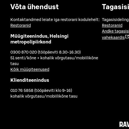
Võta ühendust
Tagasis
Kontaktandmed leiate iga restorani kodulehelt:
Tagasisideling
Restoranid
Restoranid
Andke tagasis
Müügiteenindus, Helsingi
vahekaardis
metropolipiirkond
0300 870 020 (tööpäeviti 8.30-16.30)
51 senti/kõne + kohalik võrgutasu/mobiilikõne
tasu
Kõik müügiteenused
Klienditeenindus
010 76 5858 (tööpäeviti klo 9-16)
kohalik võrgutasu/mobiilikõne tasu