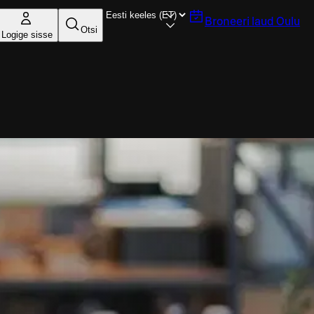
Broneeri laud
Oulu
Otsi
Logige sisse