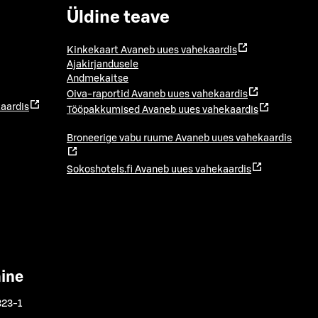
Üldine teave
Kinkekaart
Avaneb uues vahekaardis
Ajakirjandusele
Andmekaitse
Oiva-raportid
Avaneb uues vahekaardis
aardis
Tööpakkumised
Avaneb uues vahekaardis
Broneerige vabu ruume
Avaneb uues vahekaardis
Sokoshotels.fi
Avaneb uues vahekaardis
mine
323-1