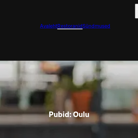
Avaleht
Restoranid
Sündmused
Pubid: Oulu