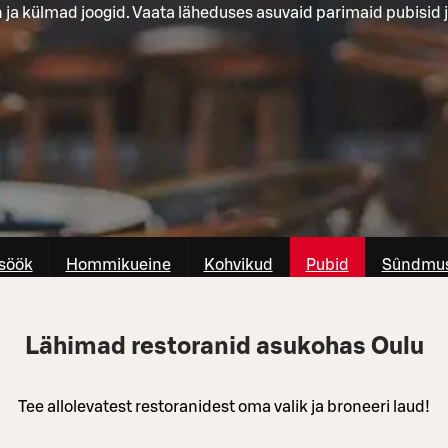
n ja külmad joogid. Vaata läheduses asuvaid parimaid pubisid 
söök
Hommikueine
Kohvikud
Pubid
Sûndmus
Lähimad restoranid asukohas Oulu
Tee allolevatest restoranidest oma valik ja broneeri laud!