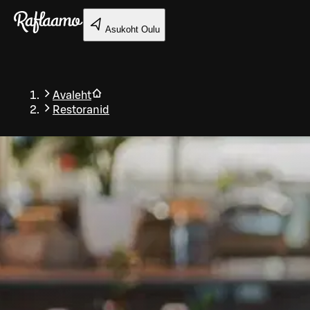
Liigu peamise sisu juurde
Asukoht
Oulu
Avaleht
Restoranid