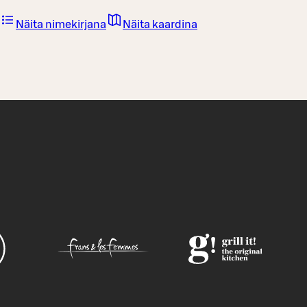
Näita nimekirjana
Näita kaardina