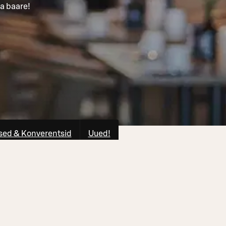
ja baare!
ed & Konverentsid
Uued!