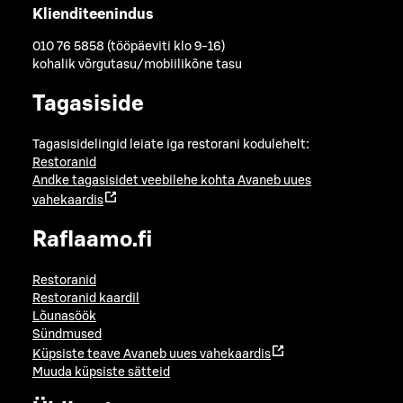
Klienditeenindus
010 76 5858 (tööpäeviti klo 9-16)
kohalik võrgutasu/mobiilikõne tasu
Tagasiside
Tagasisidelingid leiate iga restorani kodulehelt:
Restoranid
Andke tagasisidet veebilehe kohta
Avaneb uues
vahekaardis
Raflaamo.fi
Restoranid
Restoranid kaardil
Lõunasöök
Sündmused
Küpsiste teave
Avaneb uues vahekaardis
Muuda küpsiste sätteid