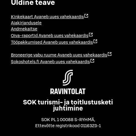
Üldine teave
Kinkekaart
Avaneb uues vahekaardis
Ajakirjandusele
Andmekaitse
Oiva-raportid
Avaneb uues vahekaardis
Tööpakkumised
Avaneb uues vahekaardis
Broneerige vabu ruume
Avaneb uues vahekaardis
Sokoshotels.fi
Avaneb uues vahekaardis
SOK turismi- ja toitlustusketi
juhtimine
SOK PL 1 00088 S-RYHMÄ
,
Ettevõtte registrikood 0116323-1