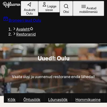
Liigu peamise sisu juurde
Logige
Avatud
Asukoht
sisse
Otsi
mobiilimenüü
Oulu
Broneeri laud
Oulu
Avaleht
Restoranid
Uued!: Oulu
Vaata uusi ja uuenenud restorane enda lähedal!
Kõik
Õhtusöök
Lõunasöök
Hommikueine