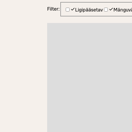
Filter:
Ligipääsetav
Mänguvä