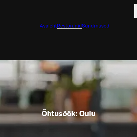
Avaleht
Restoranid
Sündmused
Õhtusöök: Oulu