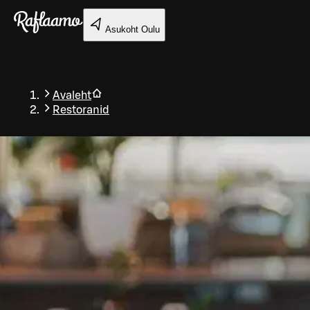
Liigu peamise sisu juurde
Asukoht
Oulu
Avaleht
Restoranid