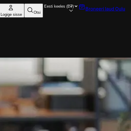
Broneeri laud
Oulu
Otsi
Logige sisse