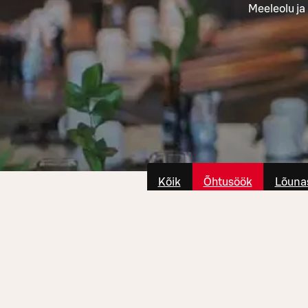
Meeleolu ja
Kõik
Õhtusöök
Lõuna