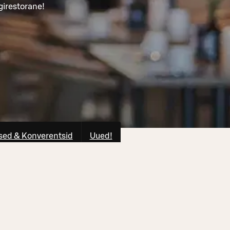
girestorane!
ed & Konverentsid
Uued!