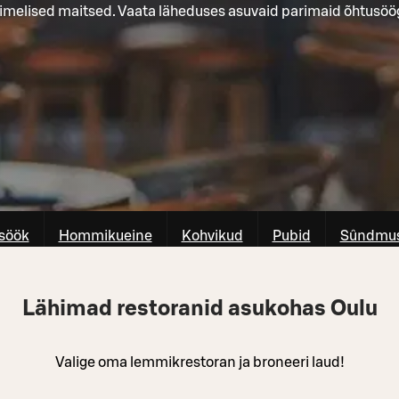
 imelised maitsed. Vaata läheduses asuvaid parimaid õhtusöö
söök
Hommikueine
Kohvikud
Pubid
Sûndmus
Lähimad restoranid asukohas Oulu
Valige oma lemmikrestoran ja broneeri laud!