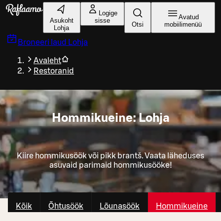
Liigu peamise sisu juurde
Logige
Avatud
Asukoht
sisse
Otsi
mobiilimenüü
Lohja
Broneeri laud
Lohja
Avaleht
Restoranid
Hommikueine: Lohja
Kiire hommikusöök või pikk brantš. Vaata läheduses
asuvaid parimaid hommikusööke!
Kõik
Õhtusöök
Lõunasöök
Hommikueine