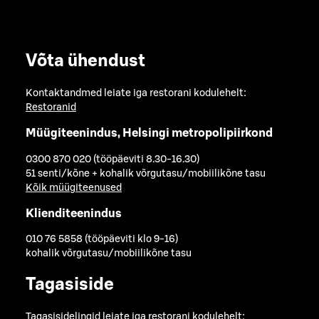
Võta ühendust
Kontaktandmed leiate iga restorani kodulehelt:
Restoranid
Müügiteenindus, Helsingi metropolipiirkond
0300 870 020 (tööpäeviti 8.30-16.30)
51 senti/kõne + kohalik võrgutasu/mobiilikõne tasu
Kõik müügiteenused
Klienditeenindus
010 76 5858 (tööpäeviti klo 9-16)
kohalik võrgutasu/mobiilikõne tasu
Tagasiside
Tagasisidelingid leiate iga restorani kodulehelt: