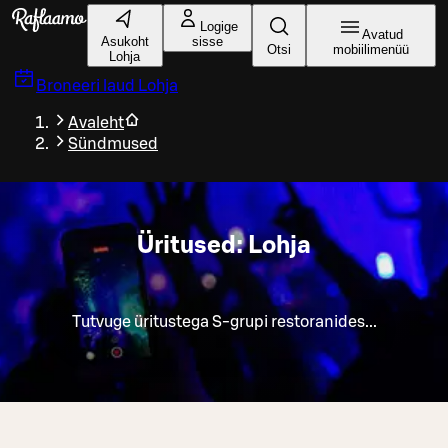
Liigu peamise sisu juurde
Logige
Avatud
Asukoht
sisse
Otsi
mobiilimenüü
Lohja
Broneeri laud
Lohja
Avaleht
Sündmused
Üritused: Lohja
Tutvuge üritustega S-grupi restoranides...