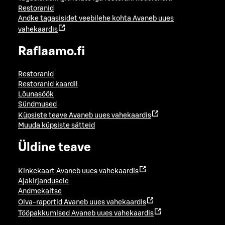
Restoranid
Andke tagasisidet veebilehe kohta
Avaneb uues
vahekaardis
Raflaamo.fi
Restoranid
Restoranid kaardil
Lõunasöök
Sündmused
Küpsiste teave
Avaneb uues vahekaardis
Muuda küpsiste sätteid
Üldine teave
Kinkekaart
Avaneb uues vahekaardis
Ajakirjandusele
Andmekaitse
Oiva-raportid
Avaneb uues vahekaardis
Tööpakkumised
Avaneb uues vahekaardis