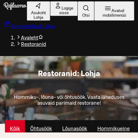
Liigu peamise sisu juurde
Logige
Avatud
Asukoht
sisse
Otsi
mobiilimenüü
Lohja
Broneeri laud
Lohja
Avaleht
Restoranid
Restoranid: Lohja
Hommiku-, lõuna- või õhtusöök. Vaata läheduses
asuvaid parimaid restorane!
Kõik
Õhtusöök
Lõunasöök
Hommikueine