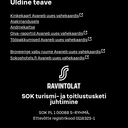
Üldine teave
Kinkekaart
Avaneb uues vahekaardis
Ajakirjandusele
Andmekaitse
Oiva-raportid
Avaneb uues vahekaardis
Tööpakkumised
Avaneb uues vahekaardis
Broneerige vabu ruume
Avaneb uues vahekaardis
Sokoshotels.fi
Avaneb uues vahekaardis
SOK turismi- ja toitlustusketi
juhtimine
SOK PL 1 00088 S-RYHMÄ
,
Ettevõtte registrikood 0116323-1