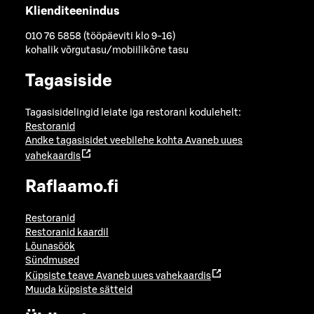
Klienditeenindus
010 76 5858 (tööpäeviti klo 9-16)
kohalik võrgutasu/mobiilikõne tasu
Tagasiside
Tagasisidelingid leiate iga restorani kodulehelt:
Restoranid
Andke tagasisidet veebilehe kohta
Avaneb uues
vahekaardis
Raflaamo.fi
Restoranid
Restoranid kaardil
Lõunasöök
Sündmused
Küpsiste teave
Avaneb uues vahekaardis
Muuda küpsiste sätteid