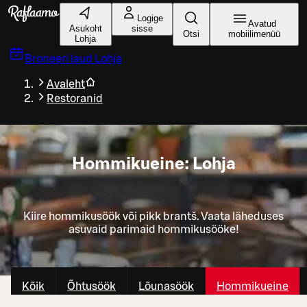
Liigu peamise sisu juurde
Logige
Avatud
Asukoht
sisse
Otsi
mobiilimenüü
Lohja
Broneeri laud
Lohja
Avaleht
Restoranid
Hommikueine: Lohja
Kiire hommikusöök või pikk brantš. Vaata läheduses
asuvaid parimaid hommikusööke!
Kõik
Õhtusöök
Lõunasöök
Hommikueine