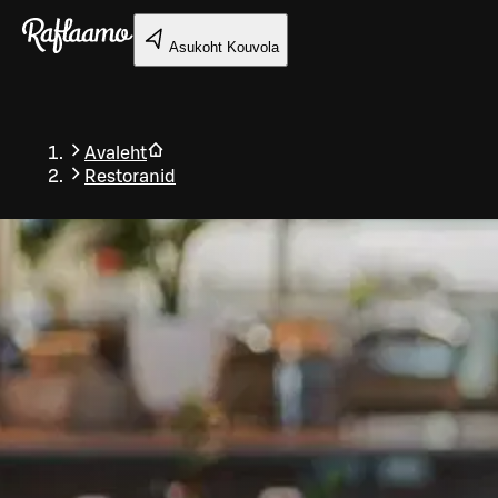
Liigu peamise sisu juurde
Asukoht
Kouvola
Avaleht
Restoranid