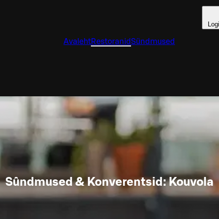
Log
Avaleht
Restoranid
Sündmused
Sûndmused & Konverentsid: Kouvola