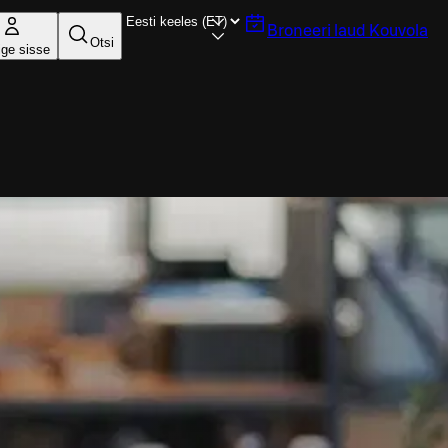
Broneeri laud
Kouvola
Otsi
ige sisse