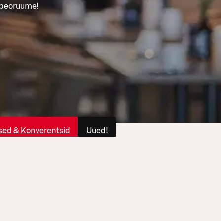
a peoruume!
ed & Konverentsid
Uued!