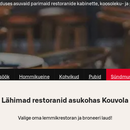
duses asuvaid parimaid restoranide kabinette, koosoleku- j
söök
Hommikueine
Kohvikud
Pubid
Sûndmus
Lähimad restoranid asukohas Kouvola
Valige oma lemmikrestoran ja broneeri laud!