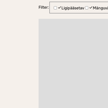
Filter:
Ligipääsetav
Mänguvä