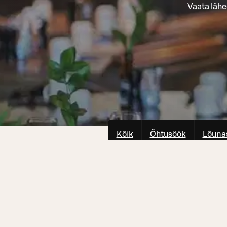
Vaata lähe
Kõik
Õhtusöök
Lõuna