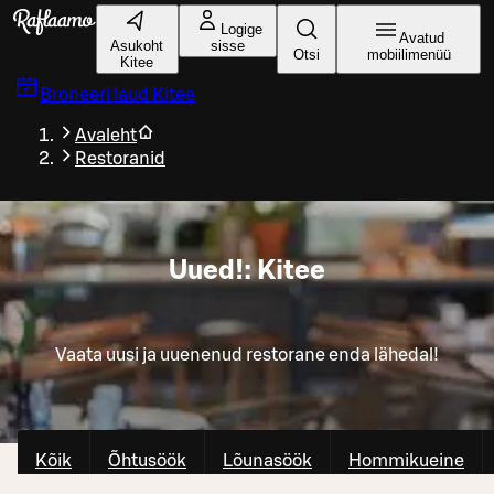
Liigu peamise sisu juurde
Logige
Avatud
Asukoht
sisse
Otsi
mobiilimenüü
Kitee
Broneeri laud
Kitee
Avaleht
Restoranid
Uued!: Kitee
Vaata uusi ja uuenenud restorane enda lähedal!
Kõik
Õhtusöök
Lõunasöök
Hommikueine