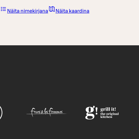
Näita nimekirjana
Näita kaardina