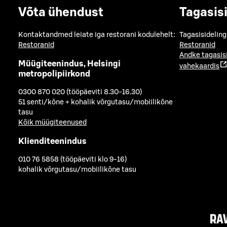
Võta ühendust
Tagasis
Kontaktandmed leiate iga restorani kodulehelt:
Tagasisideling
Restoranid
Restoranid
Andke tagasis
Müügiteenindus, Helsingi
vahekaardis
metropolipiirkond
0300 870 020 (tööpäeviti 8.30-16.30)
51 senti/kõne + kohalik võrgutasu/mobiilikõne
tasu
Kõik müügiteenused
Klienditeenindus
010 76 5858 (tööpäeviti klo 9-16)
kohalik võrgutasu/mobiilikõne tasu