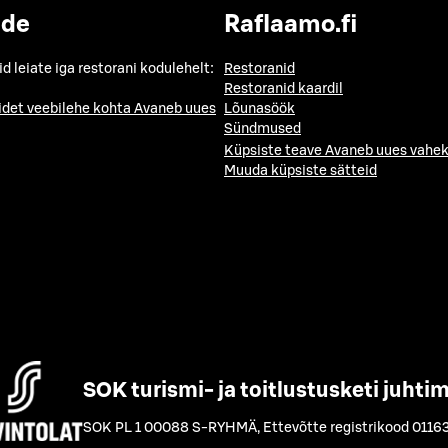
ide
Raflaamo.fi
id leiate iga restorani kodulehelt:
Restoranid
Restoranid kaardil
idet veebilehe kohta
Avaneb uues
Lõunasöök
Sündmused
Küpsiste teave
Avaneb uues vahek
Muuda küpsiste sätteid
SOK turismi- ja toitlustusketi juhti
SOK PL 1 00088 S-RYHMÄ
,
Ettevõtte registrikood 0116