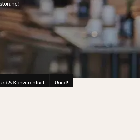
storane!
ed & Konverentsid
Uued!