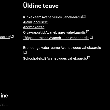
Üldine teave
Kinkekaart
Avaneb uues vahekaardis
Ajakirjandusele
Andmekaitse
Oiva-raportid
Avaneb uues vahekaardis
aardis
Tööpakkumised
Avaneb uues vahekaardis
Broneerige vabu ruume
Avaneb uues vahekaardis
Sokoshotels.fi
Avaneb uues vahekaardis
mine
323-1