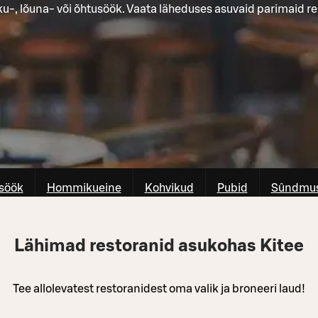
-, lõuna- või õhtusöök. Vaata läheduses asuvaid parimaid re
söök
Hommikueine
Kohvikud
Pubid
Sûndmus
Lähimad restoranid asukohas Kitee
Tee allolevatest restoranidest oma valik ja broneeri laud!