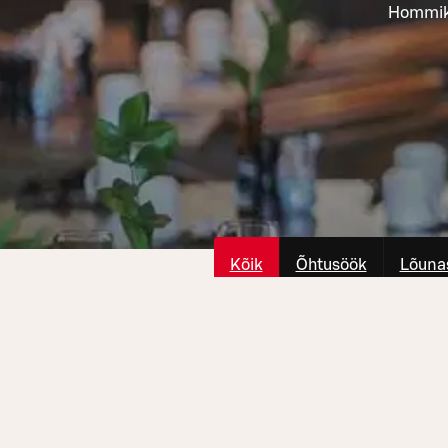
Hommiku
Kõik
Õhtusöök
Lõuna