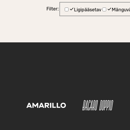
Filter:
Ligipääsetav
Mänguvä