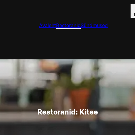
Avaleht
Restoranid
Sündmused
Restoranid: Kitee