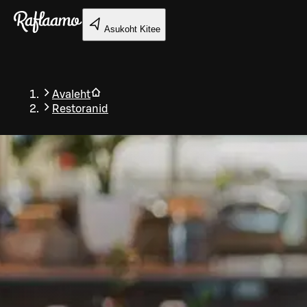
Liigu peamise sisu juurde
Asukoht
Kitee
Avaleht
Restoranid