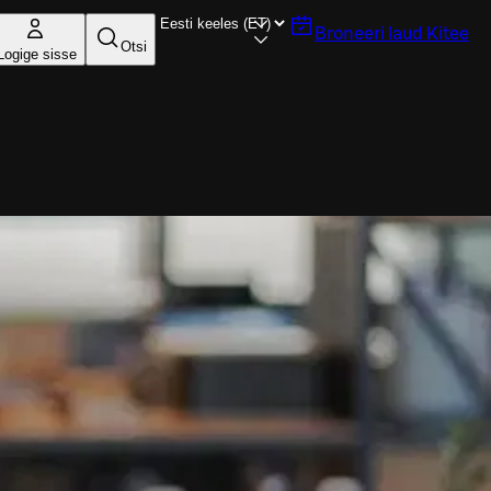
Broneeri laud
Kitee
Otsi
Logige sisse