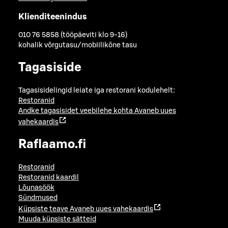
Klienditeenindus
010 76 5858 (tööpäeviti klo 9-16)
kohalik võrgutasu/mobiilikõne tasu
Tagasiside
Tagasisidelingid leiate iga restorani kodulehelt:
Restoranid
Andke tagasisidet veebilehe kohta
Avaneb uues
vahekaardis
Raflaamo.fi
Restoranid
Restoranid kaardil
Lõunasöök
Sündmused
Küpsiste teave
Avaneb uues vahekaardis
Muuda küpsiste sätteid