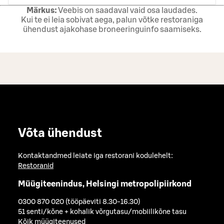
Märkus:
Veebis on saadaval vaid osa laudades.
Kui te ei leia sobivat aega, palun võtke restoraniga
ühendust ajakohase broneeringuinfo saamiseks.
Võta ühendust
Kontaktandmed leiate iga restorani kodulehelt:
Restoranid
Müügiteenindus, Helsingi metropolipiirkond
0300 870 020 (tööpäeviti 8.30-16.30)
51 senti/kõne + kohalik võrgutasu/mobiilikõne tasu
Kõik müügiteenused