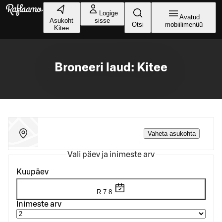
Liigu peamise sisu juurde
Logige
Avatud
Asukoht
sisse
Otsi
mobiilimenüü
Kitee
Broneeri laud: Kitee
Vaheta asukohta
Vali päev ja inimeste arv
Kuupäev
R 7.8.
Inimeste arv