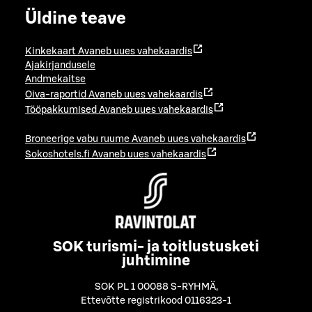
Üldine teave
Kinkekaart
Avaneb uues vahekaardis
Ajakirjandusele
Andmekaitse
Oiva-raportid
Avaneb uues vahekaardis
Tööpakkumised
Avaneb uues vahekaardis
Broneerige vabu ruume
Avaneb uues vahekaardis
Sokoshotels.fi
Avaneb uues vahekaardis
SOK turismi- ja toitlustusketi
juhtimine
SOK PL 1 00088 S-RYHMÄ
,
Ettevõtte registrikood 0116323-1