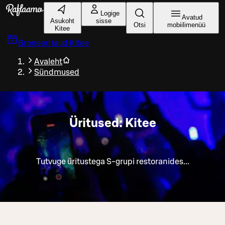
Liigu peamise sisu juurde
Logige
Avatud
Asukoht
sisse
Otsi
mobiilimenüü
Kitee
Broneeri laud
Kitee
Avaleht
Sündmused
Üritused: Kitee
Tutvuge üritustega S-grupi restoranides...