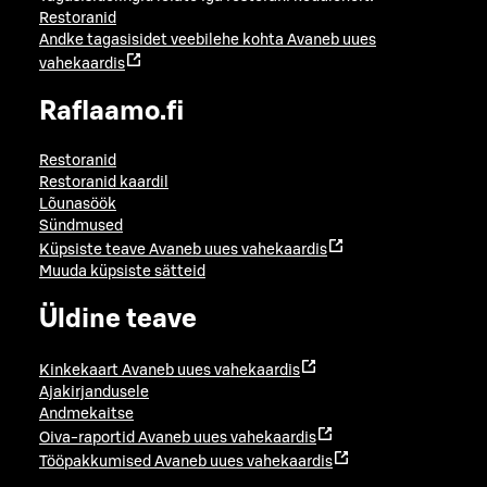
Restoranid
Andke tagasisidet veebilehe kohta
Avaneb uues
vahekaardis
Raflaamo.fi
Restoranid
Restoranid kaardil
Lõunasöök
Sündmused
Küpsiste teave
Avaneb uues vahekaardis
Muuda küpsiste sätteid
Üldine teave
Kinkekaart
Avaneb uues vahekaardis
Ajakirjandusele
Andmekaitse
Oiva-raportid
Avaneb uues vahekaardis
Tööpakkumised
Avaneb uues vahekaardis