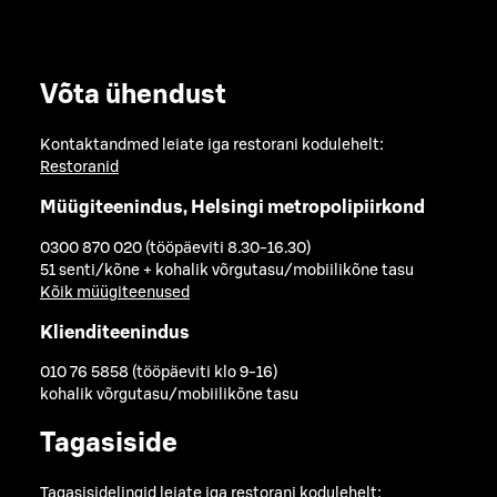
Võta ühendust
Kontaktandmed leiate iga restorani kodulehelt:
Restoranid
Müügiteenindus, Helsingi metropolipiirkond
0300 870 020 (tööpäeviti 8.30-16.30)
51 senti/kõne + kohalik võrgutasu/mobiilikõne tasu
Kõik müügiteenused
Klienditeenindus
010 76 5858 (tööpäeviti klo 9-16)
kohalik võrgutasu/mobiilikõne tasu
Tagasiside
Tagasisidelingid leiate iga restorani kodulehelt: