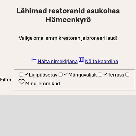
Lähimad restoranid asukohas
Hämeenkyrö
Valige oma lemmikrestoran ja broneeri laud!
Näita nimekirjana
Näita kaardina
Ligipääsetav
Mänguväljak
Terrass
Filter:
Minu lemmikud