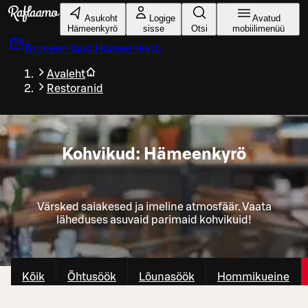
Liigu peamise sisu juurde
Asukoht
Logige
Avatud
Hämeenkyrö
sisse
Otsi
mobiilimenüü
Broneeri laud
Hämeenkyrö
Avaleht
Restoranid
Kohvikud: Hämeenkyrö
Värsked saiakesed ja imeline atmosfäär. Vaata
läheduses asuvaid parimaid kohvikuid!
Kõik
Õhtusöök
Lõunasöök
Hommikueine