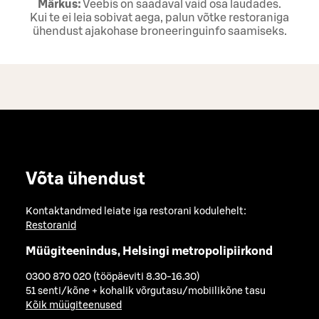
Märkus:
Veebis on saadaval vaid osa laudades.
Kui te ei leia sobivat aega, palun võtke restoraniga
ühendust ajakohase broneeringuinfo saamiseks.
Võta ühendust
Kontaktandmed leiate iga restorani kodulehelt:
Restoranid
Müügiteenindus, Helsingi metropolipiirkond
0300 870 020 (tööpäeviti 8.30-16.30)
51 senti/kõne + kohalik võrgutasu/mobiilikõne tasu
Kõik müügiteenused