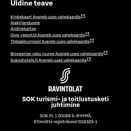
Üldine teave
Kinkekaart
Avaneb uues vahekaardis
Ajakirjandusele
Andmekaitse
Oiva-raportid
Avaneb uues vahekaardis
Tööpakkumised
Avaneb uues vahekaardis
Broneerige vabu ruume
Avaneb uues vahekaardis
Sokoshotels.fi
Avaneb uues vahekaardis
SOK turismi- ja toitlustusketi
juhtimine
SOK PL 1 00088 S-RYHMÄ
,
Ettevõtte registrikood 0116323-1