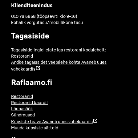
Klienditeenindus
010 76 5858 (tööpäeviti klo 9-16)
kohalik võrgutasu/mobiilikõne tasu
Tagasiside
Tagasisidelingid leiate iga restorani kodulehelt:
Restoranid
Andke tagasisidet veebilehe kohta
Avaneb uues
vahekaardis
Raflaamo.fi
Restoranid
Restoranid kaardil
Lõunasöök
Sündmused
Küpsiste teave
Avaneb uues vahekaardis
Muuda küpsiste sätteid