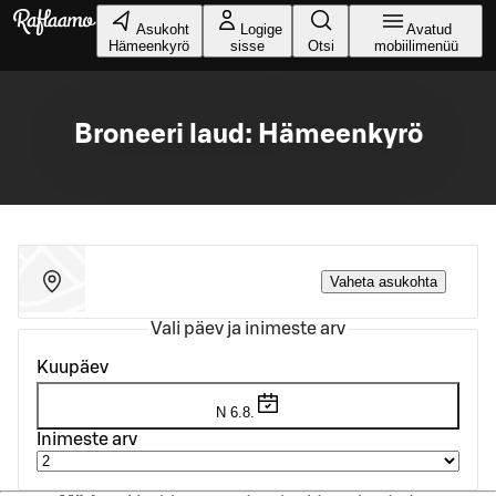
Liigu peamise sisu juurde
Asukoht
Logige
Avatud
Hämeenkyrö
sisse
Otsi
mobiilimenüü
Broneeri laud: Hämeenkyrö
Vaheta asukohta
Vali päev ja inimeste arv
Kuupäev
N 6.8.
Inimeste arv