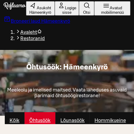
Liigu peamise sisu juurde
Asukoht
Logige
Avatud
Hämeenkyrö
sisse
Otsi
mobiilimenüü
Broneeri laud
Hämeenkyrö
Avaleht
Restoranid
Õhtusöök: Hämeenkyrö
Meeleolu ja imelised maitsed. Vaata läheduses asuvaid
parimaid õhtusöögirestorane!
Kõik
Õhtusöök
Lõunasöök
Hommikueine