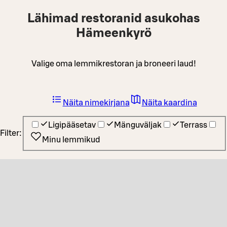
Lähimad restoranid asukohas
Hämeenkyrö
Valige oma lemmikrestoran ja broneeri laud!
Näita nimekirjana
Näita kaardina
Ligipääsetav
Mänguväljak
Terrass
Filter:
Minu lemmikud