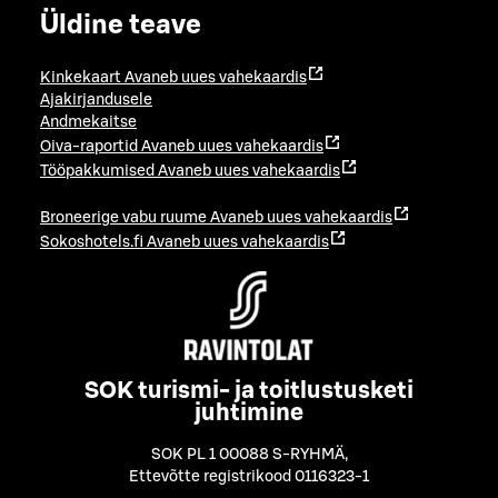
Üldine teave
Kinkekaart
Avaneb uues vahekaardis
Ajakirjandusele
Andmekaitse
Oiva-raportid
Avaneb uues vahekaardis
Tööpakkumised
Avaneb uues vahekaardis
Broneerige vabu ruume
Avaneb uues vahekaardis
Sokoshotels.fi
Avaneb uues vahekaardis
SOK turismi- ja toitlustusketi
juhtimine
SOK PL 1 00088 S-RYHMÄ
,
Ettevõtte registrikood 0116323-1