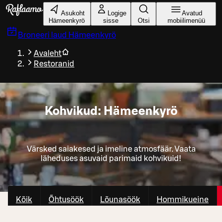
Liigu peamise sisu juurde
Asukoht
Logige
Avatud
Hämeenkyrö
sisse
Otsi
mobiilimenüü
Broneeri laud
Hämeenkyrö
Avaleht
Restoranid
Kohvikud: Hämeenkyrö
Värsked saiakesed ja imeline atmosfäär. Vaata
läheduses asuvaid parimaid kohvikuid!
Kõik
Õhtusöök
Lõunasöök
Hommikueine