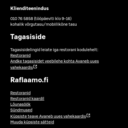
Klienditeenindus
010 76 5858 (tööpäeviti klo 9-16)
kohalik võrgutasu/mobiilikõne tasu
Tagasiside
Tagasisidelingid leiate iga restorani kodulehelt:
Restoranid
Andke tagasisidet veebilehe kohta
Avaneb uues
vahekaardis
Raflaamo.fi
Restoranid
Restoranid kaardil
Lõunasöök
Sündmused
Küpsiste teave
Avaneb uues vahekaardis
Muuda küpsiste sätteid