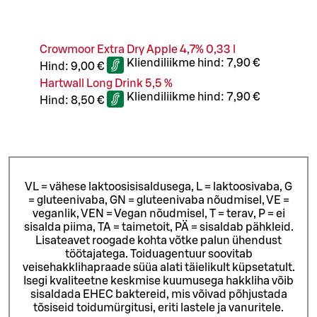
Crowmoor Extra Dry Apple 4,7% 0,33 l
Kliendiliikme hind:
7,90 €
Hind:
9,00 €
Hartwall Long Drink 5,5 %
Kliendiliikme hind:
7,90 €
Hind:
8,50 €
VL = vähese laktoosisisaldusega, L = laktoosivaba, G
= gluteenivaba, GN = gluteenivaba nõudmisel, VE =
veganlik, VEN = Vegan nõudmisel, T = terav, P = ei
sisalda piima, TA = taimetoit, PÄ = sisaldab pähkleid.
Lisateavet roogade kohta võtke palun ühendust
töötajatega.
Toiduagentuur soovitab
veisehakklihapraade süüa alati täielikult küpsetatult.
Isegi kvaliteetne keskmise kuumusega hakkliha võib
sisaldada EHEC baktereid, mis võivad põhjustada
tõsiseid toidumürgitusi, eriti lastele ja vanuritele.