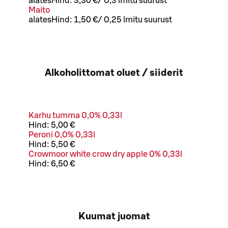
alates
Hind:
3,30 €
/
0,3 l
mitu suurust
Maito
alates
Hind:
1,50 €
/
0,25 l
mitu suurust
Alkoholittomat oluet / siiderit
Karhu tumma 0,0% 0,33l
Hind:
5,00 €
Peroni 0,0% 0,33l
Hind:
5,50 €
Crowmoor white crow dry apple 0% 0,33l
Hind:
6,50 €
Kuumat juomat