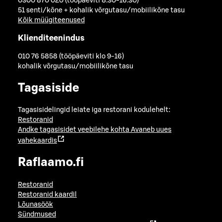
0300 870 020 (tööpäeviti 8.30-16.30)
51 senti/kõne + kohalik võrgutasu/mobiilikõne tasu
Kõik müügiteenused
Klienditeenindus
010 76 5858 (tööpäeviti klo 9-16)
kohalik võrgutasu/mobiilikõne tasu
Tagasiside
Tagasisidelingid leiate iga restorani kodulehelt:
Restoranid
Andke tagasisidet veebilehe kohta
Avaneb uues
vahekaardis
Raflaamo.fi
Restoranid
Restoranid kaardil
Lõunasöök
Sündmused