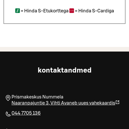
=
Hinda S-Etukorttega
=
Hinda S-Cardiga
kontaktandmed
Prismakeskus Nummela
Naaranpajuntie 3
,
Vihti
Avaneb uues vahekaardis
044 7705 136