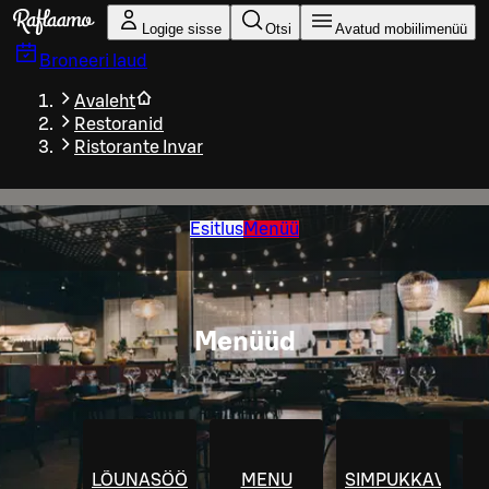
Liigu peamise sisu juurde
Logige sisse
Otsi
Avatud mobiilimenüü
Broneeri laud
Avaleht
Restoranid
Ristorante Invar
Esitlus
Menüü
Menüüd
LÕUNASÖÖK
MENU
SIMPUKKAVIIKOT