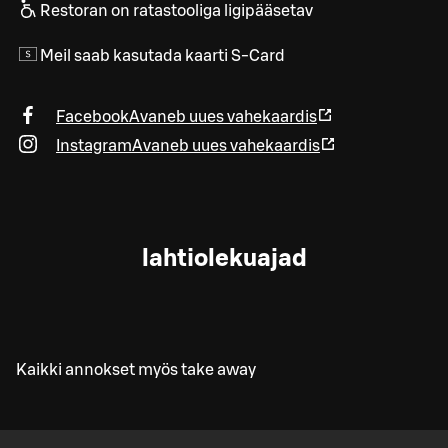
Restoran on ratastooliga ligipääsetav
Meil saab kasutada kaarti S-Card
Facebook
Avaneb uues vahekaardis
Instagram
Avaneb uues vahekaardis
lahtiolekuajad
Kaikki annokset myös take away