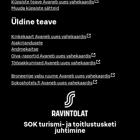
Küpsiste teave
Avaneb uues vahekaardis
Muuda küpsiste sätteid
Üldine teave
Kinkekaart
Avaneb uues vahekaardis
Ajakirjandusele
Andmekaitse
Oiva-raportid
Avaneb uues vahekaardis
Tööpakkumised
Avaneb uues vahekaardis
Broneerige vabu ruume
Avaneb uues vahekaardis
Sokoshotels.fi
Avaneb uues vahekaardis
SOK turismi- ja toitlustusketi
juhtimine