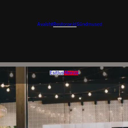
Avaleht
Restoranid
Sündmused
Esitlus
Menüü