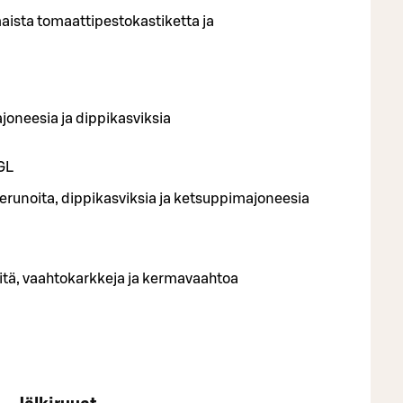
maista tomaattipestokastiketta ja
oneesia ja dippikasviksia
G
L
tiperunoita, dippikasviksia ja ketsuppimajoneesia
leitä, vaahtokarkkeja ja kermavaahtoa