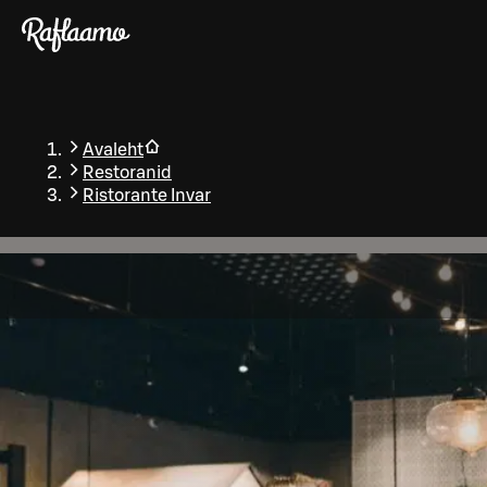
Liigu peamise sisu juurde
Avaleht
Restoranid
Ristorante Invar