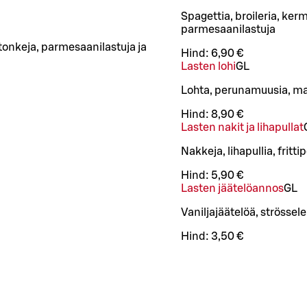
Spagettia, broileria, ker
parmesaanilastuja
tonkeja, parmesaanilastuja ja
Hind:
6,90 €
Lasten lohi
G
L
Lohta, perunamuusia, maj
Hind:
8,90 €
Lasten nakit ja lihapullat
Nakkeja, lihapullia, frit
Hind:
5,90 €
Lasten jäätelöannos
G
L
Vaniljajäätelöä, strösse
Hind:
3,50 €