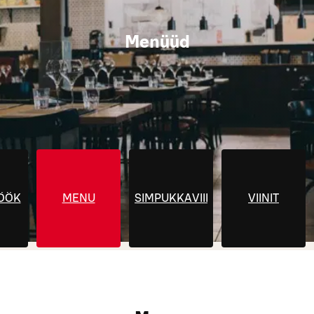
Menüüd
ÖÖK
MENU
SIMPUKKAVIIKOT
VIINIT