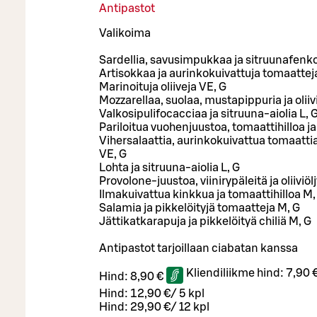
Antipastot
Valikoima
Sardellia, savusimpukkaa ja sitruunafenko
Artisokkaa ja aurinkokuivattuja tomaattej
Marinoituja oliiveja VE, G
Mozzarellaa, suolaa, mustapippuria ja oliiv
Valkosipulifocacciaa ja sitruuna-aiolia L,
Pariloitua vuohenjuustoa, tomaattihilloa j
Vihersalaattia, aurinkokuivattua tomaattia,
VE, G
Lohta ja sitruuna-aiolia L, G
Provolone-juustoa, viinirypäleitä ja oliiviöl
Ilmakuivattua kinkkua ja tomaattihilloa M
Salamia ja pikkelöityjä tomaatteja M, G
Jättikatkarapuja ja pikkelöityä chiliä M, G
Antipastot tarjoillaan ciabatan kanssa
Kliendiliikme hind:
7,90 
Hind:
8,90 €
Hind:
12,90 €
/
5 kpl
Hind:
29,90 €
/
12 kpl