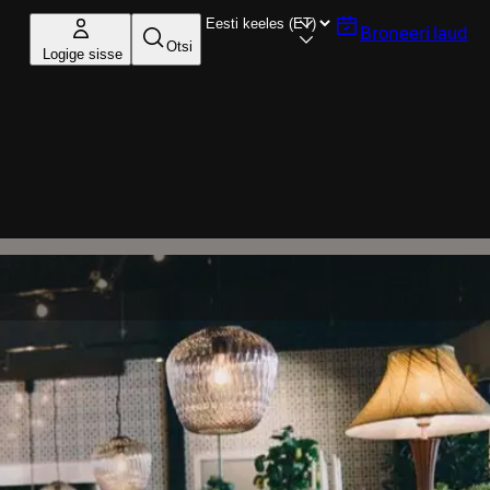
Broneeri laud
Otsi
Logige sisse