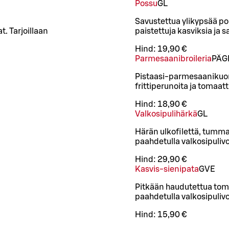
Possu
G
L
Savustettua ylikypsää p
t. Tarjoillaan
paistettuja kasviksia ja 
Hind:
19,90 €
Parmesaanibroileria
PÄ
G
Pistaasi-parmesaanikuorru
frittiperunoita ja tomaa
Hind:
18,90 €
Valkosipulihärkä
G
L
Härän ulkofilettä, tumma
paahdetulla valkosipulivoi
Hind:
29,90 €
Kasvis-sienipata
G
VE
Pitkään haudutettua tom
paahdetulla valkosipulivoi
Hind:
15,90 €