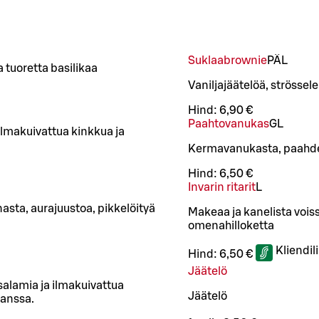
Suklaabrownie
PÄ
L
a tuoretta basilikaa
Vaniljajäätelöä, strösse
Hind:
6,90 €
Paahtovanukas
G
L
ilmakuivattua kinkkua ja
Kermavanukasta, paahdet
Hind:
6,50 €
Invarin ritarit
L
asta, aurajuustoa, pikkelöityä
Makeaa ja kanelista vois
omenahilloketta
Kliendil
Hind:
6,50 €
Jäätelö
salamia ja ilmakuivattua
Jäätelö
kanssa.