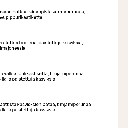
orsaan potkaa, sinappista kermaperunaa,
savupippurikastiketta
L
tettua broileria, paistettuja kasviksia,
ttimajoneesia
a valkosipulikastiketta, timjamiperunaa
lla ja paistettuja kasviksia
aattista kasvis-sienipataa, timjamiperunaa
lla ja paistettuja kasviksia