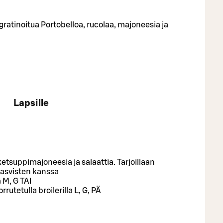
ratinoitua Portobelloa, rucolaa, majoneesia ja
Lapsille
etsuppimajoneesia ja salaattia. Tarjoillaan
ikasvisten kanssa
 M, G TAI
utetulla broilerilla L, G, PÄ