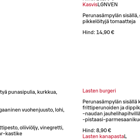
Kasvis
L
GN
VEN
Perunasämpylän sisällä, g
pikkelöityjä tomaatteja
Hind:
14,90 €
Lasten burgeri
ityä punasipulia, kurkkua,
Perunasämpylän sisällä k
frittiperunoiden ja dipp
vegaaninen vuohenjuusto, lohi,
-naudan jauhelihapihvillä
-pistaasi-parmesaanikuorr
pesto, oliiviöljy, vinegretti,
Hind:
8,90 €
ar-kastike
Lasten kanapasta
L