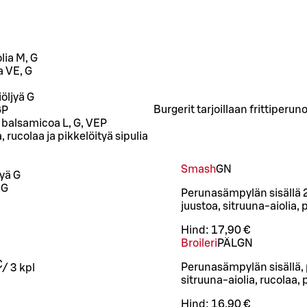
lia M, G
a VE, G
iöljyä G
Burgerit tarjoillaan frittiper
 GP
a balsamicoa L, G, VEP
 rucolaa ja pikkelöityä sipulia
Smash
GN
jyä G
, G
Perunasämpylän sisällä 2
juustoa, sitruuna-aiolia, 
Hind:
17,90 €
Broileri
PÄ
L
GN
€
Perunasämpylän sisällä, 
/
3 kpl
sitruuna-aiolia, rucolaa, 
Hind:
16,90 €