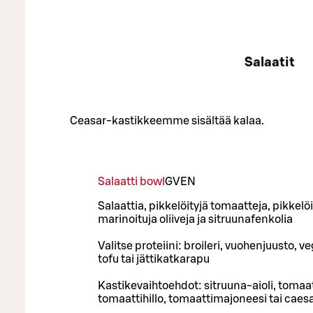
Salaatit
Ceasar-kastikkeemme sisältää kalaa.
Salaatti bowl
G
VEN
Salaattia, pikkelöityjä tomaatteja, pikkelö
marinoituja oliiveja ja sitruunafenkolia
Valitse proteiini: broileri, vuohenjuusto, 
tofu tai jättikatkarapu
Kastikevaihtoehdot: sitruuna-aioli, tomaatti
tomaattihillo, tomaattimajoneesi tai caes