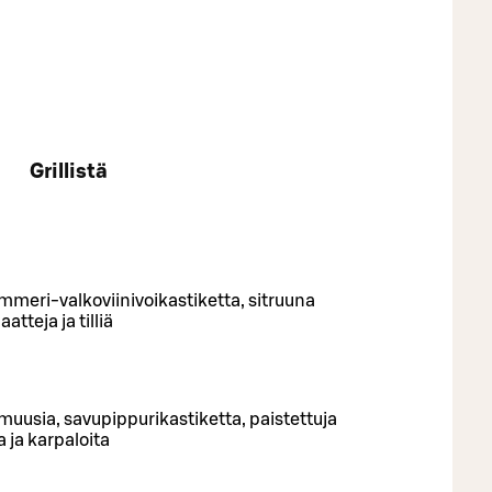
Grillistä
meri-valkoviinivoikastiketta, sitruuna
atteja ja tilliä
usia, savupippurikastiketta, paistettuja
 ja karpaloita