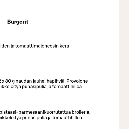
Burgerit
unoiden ja tomaattimajoneesin kera
 x 80 g naudan jauhelihapihviä, Provolone
pikkelöityä punasipulia ja tomaattihilloa
pistaasi-parmesaanikuorrutettua broileria,
pikkelöityä punasipulia ja tomaattihilloa