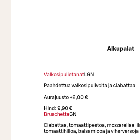
Alkupalat
Valkosipulietanat
L
GN
Paahdettua valkosipulivoita ja ciabattaa
Aurajuusto +2,00 €
Hind:
9,90 €
Bruschetta
GN
Ciabattaa, tomaattipestoa, mozzarellaa, i
tomaattihilloa, balsamicoa ja viherversoja