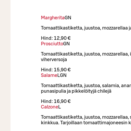
Margherita
GN
Tomaattikastiketta, juustoa, mozzarellaa j
Hind:
12,90 €
Prosciutto
GN
Tomaattikastiketta, juustoa, mozzarellaa, 
viherversoja
Hind:
15,90 €
Salame
L
GN
Tomaattikastiketta, juustoa, salamia, anan
punasipulia ja pikkelöityjä chilejä
Hind:
16,90 €
Calzone
L
Tomaattikastiketta, juustoa, mozzarellaa, 
kinkkua. Tarjoillaan tomaattimajoneesin 