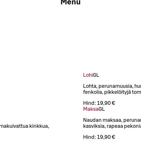
Menu
Lohi
G
L
Lohta, perunamuusia, hum
fenkolia, pikkelöityjä toma
Hind:
19,90 €
Maksa
G
L
Naudan maksaa, perunamu
lmakuivattua kinkkua,
kasviksia, rapeaa pekonia
Hind:
19,90 €