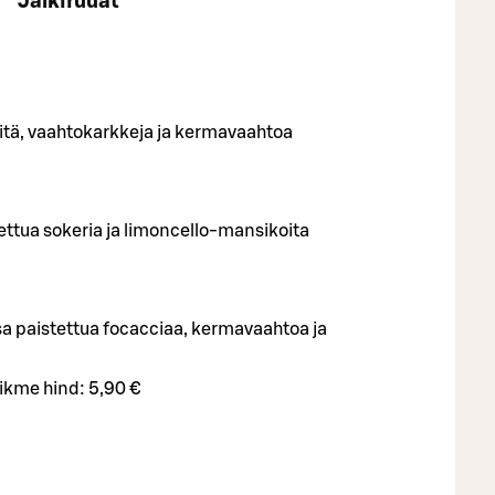
Jälkiruuat
leitä, vaahtokarkkeja ja kermavaahtoa
tua sokeria ja limoncello-mansikoita
sa paistettua focacciaa, kermavaahtoa ja
iikme hind:
5,90 €