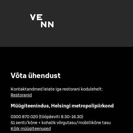
Võta ühendust
Kontaktandmed leiate iga restorani kodulehelt:
Restoranid
Müügiteenindus, Helsingi metropolipiirkond
0300 870 020 (tööpäeviti 8.30-16.30)
51 senti/kõne + kohalik võrgutasu/mobiilikõne tasu
Kõik müügiteenused