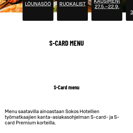
KAUSIMENUT
LÕUNASÖÖK
RUOKALISTA
27.5.–22.9.
3
S-CARD MENU
S-Card menu
Menu saatavilla ainoastaan Sokos Hotellien
työmatkaajien kanta-asiakasohjelman S-card- ja S-
card Premium korteilla.