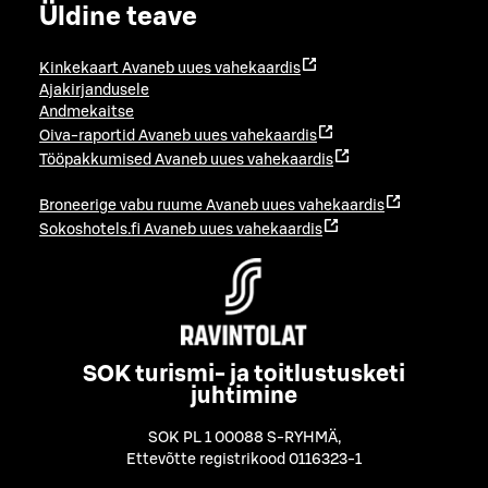
Üldine teave
Kinkekaart
Avaneb uues vahekaardis
Ajakirjandusele
Andmekaitse
Oiva-raportid
Avaneb uues vahekaardis
Tööpakkumised
Avaneb uues vahekaardis
Broneerige vabu ruume
Avaneb uues vahekaardis
Sokoshotels.fi
Avaneb uues vahekaardis
SOK turismi- ja toitlustusketi
juhtimine
SOK PL 1 00088 S-RYHMÄ
,
Ettevõtte registrikood 0116323-1