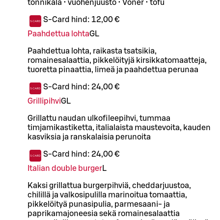
tonnikala • vuohenjuusto • Vöner • tofu
S-Card hind:
12,00 €
Paahdettua lohta
G
L
Paahdettua lohta, raikasta tsatsikia,
romainesalaattia, pikkelöityjä kirsikkatomaatteja,
tuoretta pinaattia, limeä ja paahdettua perunaa
S-Card hind:
24,00 €
Grillipihvi
G
L
Grillattu naudan ulkofileepihvi, tummaa
timjamikastiketta, italialaista maustevoita, kauden
kasviksia ja ranskalaisia perunoita
S-Card hind:
24,00 €
Italian double burger
L
Kaksi grillattua burgerpihviä, cheddarjuustoa,
chilillä ja valkosipulilla marinoitua tomaattia,
pikkelöityä punasipulia, parmesaani- ja
paprikamajoneesia sekä romainesalaattia