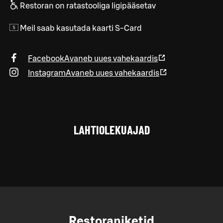
Restoran on ratastooliga ligipääsetav
Meil saab kasutada kaarti S-Card
Facebook
Avaneb uues vahekaardis
Instagram
Avaneb uues vahekaardis
LAHTIOLEKUAJAD
Restoraniketid