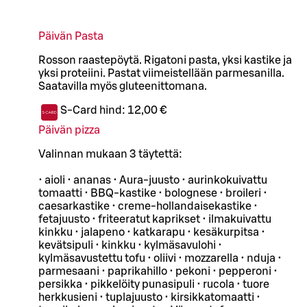
Päivän Pasta
Rosson raastepöytä. Rigatoni pasta, yksi kastike ja
yksi proteiini. Pastat viimeistellään parmesanilla.
Saatavilla myös gluteenittomana.
S-Card hind:
12,00 €
Päivän pizza
Valinnan mukaan 3 täytettä:
• aioli • ananas • Aura-juusto • aurinkokuivattu
tomaatti • BBQ-kastike • bolognese • broileri •
caesarkastike • creme-hollandaisekastike •
fetajuusto • friteeratut kaprikset • ilmakuivattu
kinkku • jalapeno • katkarapu • kesäkurpitsa •
kevätsipuli • kinkku • kylmäsavulohi •
kylmäsavustettu tofu • oliivi • mozzarella • nduja •
parmesaani • paprikahillo • pekoni • pepperoni •
persikka • pikkelöity punasipuli • rucola • tuore
herkkusieni • tuplajuusto • kirsikkatomaatti •