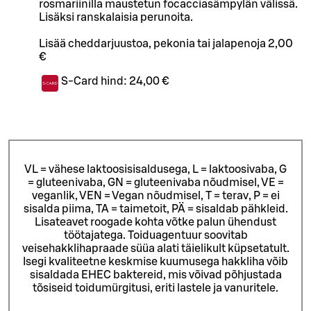
rosmariinilla maustetun focacciasämpylän välissä.
Lisäksi ranskalaisia perunoita.
Lisää cheddarjuustoa, pekonia tai jalapenoja 2,00
€
S-Card hind:
24,00 €
VL = vähese laktoosisisaldusega, L = laktoosivaba, G
= gluteenivaba, GN = gluteenivaba nõudmisel, VE =
veganlik, VEN = Vegan nõudmisel, T = terav, P = ei
sisalda piima, TA = taimetoit, PÄ = sisaldab pähkleid.
Lisateavet roogade kohta võtke palun ühendust
töötajatega.
Toiduagentuur soovitab
veisehakklihapraade süüa alati täielikult küpsetatult.
Isegi kvaliteetne keskmise kuumusega hakkliha võib
sisaldada EHEC baktereid, mis võivad põhjustada
tõsiseid toidumürgitusi, eriti lastele ja vanuritele.