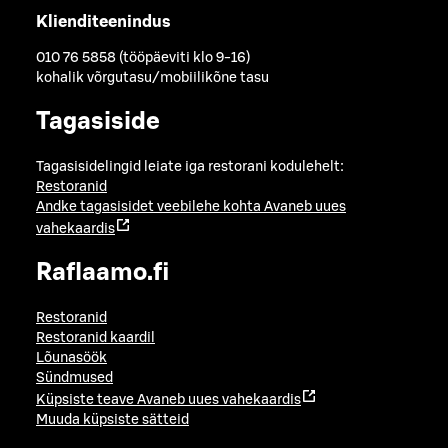
Klienditeenindus
010 76 5858 (tööpäeviti klo 9-16)
kohalik võrgutasu/mobiilikõne tasu
Tagasiside
Tagasisidelingid leiate iga restorani kodulehelt:
Restoranid
Andke tagasisidet veebilehe kohta
Avaneb uues
vahekaardis
Raflaamo.fi
Restoranid
Restoranid kaardil
Lõunasöök
Sündmused
Küpsiste teave
Avaneb uues vahekaardis
Muuda küpsiste sätteid