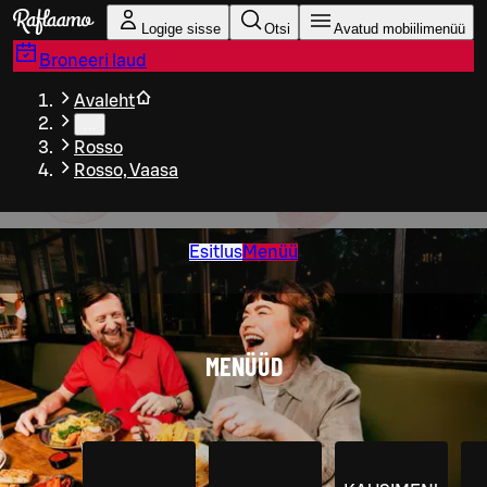
Liigu peamise sisu juurde
Logige sisse
Otsi
Avatud mobiilimenüü
Broneeri laud
Avaleht
…
Rosso
Rosso, Vaasa
Esitlus
Menüü
MENÜÜD