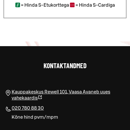
=
Hinda S-Etukorttega
=
Hinda S-Cardiga
KONTAKTANDMED
Kauppakeskus Rewell 101
,
Vaasa
Avaneb uues
vahekaardis
020 780 88 30
Kõne hind pvm/mpm