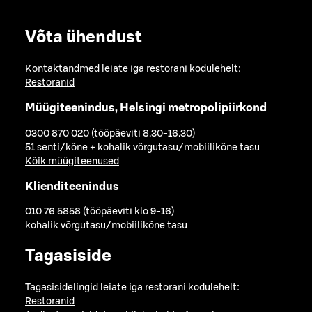
Võta ühendust
Kontaktandmed leiate iga restorani kodulehelt:
Restoranid
Müügiteenindus, Helsingi metropolipiirkond
0300 870 020 (tööpäeviti 8.30-16.30)
51 senti/kõne + kohalik võrgutasu/mobiilikõne tasu
Kõik müügiteenused
Klienditeenindus
010 76 5858 (tööpäeviti klo 9-16)
kohalik võrgutasu/mobiilikõne tasu
Tagasiside
Tagasisidelingid leiate iga restorani kodulehelt:
Restoranid