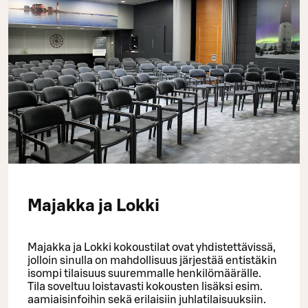
Majakka ja Lokki
Majakka ja Lokki kokoustilat ovat yhdistettävissä,
jolloin sinulla on mahdollisuus järjestää entistäkin
isompi tilaisuus suuremmalle henkilömäärälle.
Tila soveltuu loistavasti kokousten lisäksi esim.
aamiaisinfoihin sekä erilaisiin juhlatilaisuuksiin.