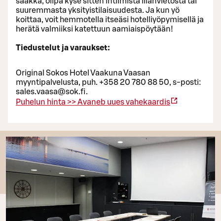
saakka, olipa kyse sitten intiimistä illanvietosta tai
suuremmasta yksityistilaisuudesta. Ja kun yö
koittaa, voit hemmotella itseäsi hotelliyöpymisellä ja
herätä valmiiksi katettuun aamiaispöytään!
Tiedustelut ja varaukset:
Original Sokos Hotel Vaakuna Vaasan
myyntipalvelusta, puh. +358 20 780 88 50, s-posti:
sales.vaasa@sok.fi.
Puhelun hinta >>
Avaneb uues vahekaardis