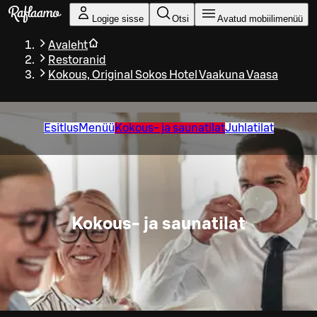
Liigu peamise sisu juurde
Logige sisse
Otsi
Avatud mobiilimenüü
Avaleht
Restoranid
Kokous, Original Sokos Hotel Vaakuna Vaasa
Esitlus
Menüü
Kokous- ja saunatilat
Juhlatilat
Kokous- ja saunatilat