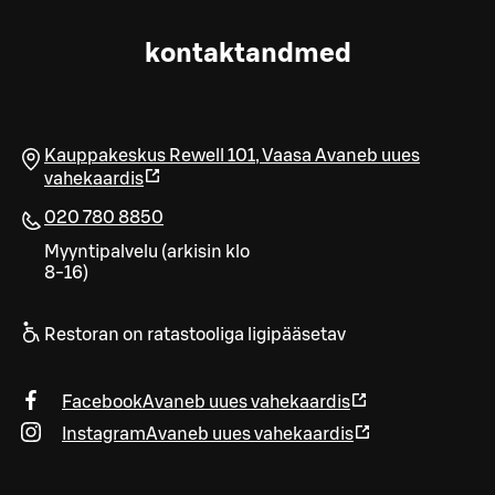
kontaktandmed
Kauppakeskus Rewell 101
,
Vaasa
Avaneb uues
vahekaardis
020 780 8850
Myyntipalvelu (arkisin klo
8-16)
Restoran on ratastooliga ligipääsetav
Facebook
Avaneb uues vahekaardis
Instagram
Avaneb uues vahekaardis