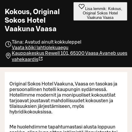
Lisa lemmik: Kokous,
Kokous, Original
Original Sokos Hotel
Vaakuna Vaasa
Sokos Hotel
Vaakuna Vaasa
Täna: Avatud ainult kokkuleppel
Vaata kõiki lahtiolekuaegu
Kauppakeskus Rewell 101, 65100 Vaasa
Avaneb uues
vahekaardis
Original Sokos Hotel Vaakuna, Vaasa on tasokas ja
persoonallinen hotelli kaupungin sydämessä.
Hotellimme modernit ja monipuoliset kokoustilat
tarjoavat joustavat mahdollisuudet kokousten ja
tilaisuuksien järjestämiseen, myös
hybridikokouksissa.
Me huolehdimme tapahtumastasi alusta loppuun