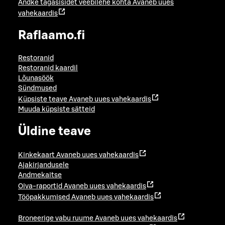
Andke tagasisidet veebilehe kohta
Avaneb uues
vahekaardis
Raflaamo.fi
Restoranid
Restoranid kaardil
Lõunasöök
Sündmused
Küpsiste teave
Avaneb uues vahekaardis
Muuda küpsiste sätteid
Üldine teave
Kinkekaart
Avaneb uues vahekaardis
Ajakirjandusele
Andmekaitse
Oiva-raportid
Avaneb uues vahekaardis
Tööpakkumised
Avaneb uues vahekaardis
Broneerige vabu ruume
Avaneb uues vahekaardis