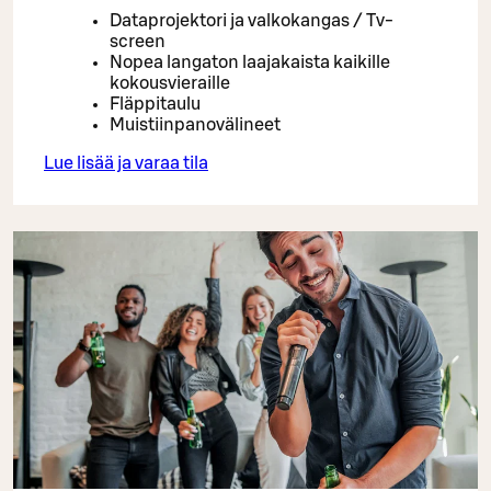
Dataprojektori ja valkokangas / Tv-
screen
Nopea langaton laajakaista kaikille
kokousvieraille
Fläppitaulu
Muistiinpanovälineet
Lue lisää ja varaa tila