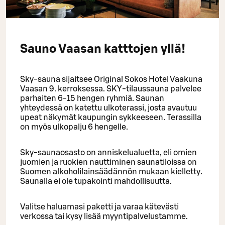
Sauno Vaasan katttojen yllä!
Sky-sauna sijaitsee Original Sokos Hotel Vaakuna
Vaasan 9. kerroksessa. SKY-tilaussauna palvelee
parhaiten 6-15 hengen ryhmiä. Saunan
yhteydessä on katettu ulkoterassi, josta avautuu
upeat näkymät kaupungin sykkeeseen. Terassilla
on myös ulkopalju 6 hengelle.
Sky-saunaosasto on anniskelualuetta, eli omien
juomien ja ruokien nauttiminen saunatiloissa on
Suomen alkoholilainsäädännön mukaan kielletty.
Saunalla ei ole tupakointi mahdollisuutta.
Valitse haluamasi paketti ja varaa kätevästi
verkossa tai kysy lisää myyntipalvelustamme.