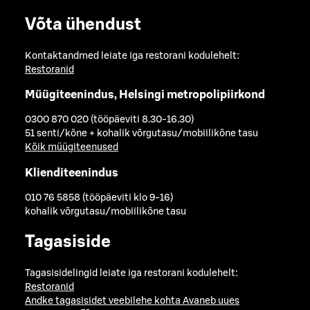
Võta ühendust
Kontaktandmed leiate iga restorani kodulehelt:
Restoranid
Müügiteenindus, Helsingi metropolipiirkond
0300 870 020 (tööpäeviti 8.30-16.30)
51 senti/kõne + kohalik võrgutasu/mobiilikõne tasu
Kõik müügiteenused
Klienditeenindus
010 76 5858 (tööpäeviti klo 9-16)
kohalik võrgutasu/mobiilikõne tasu
Tagasiside
Tagasisidelingid leiate iga restorani kodulehelt:
Restoranid
Andke tagasisidet veebilehe kohta
Avaneb uues