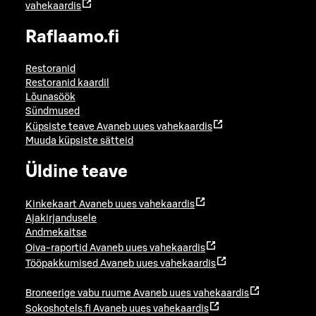
vahekaardis
Raflaamo.fi
Restoranid
Restoranid kaardil
Lõunasöök
Sündmused
Küpsiste teave
Avaneb uues vahekaardis
Muuda küpsiste sätteid
Üldine teave
Kinkekaart
Avaneb uues vahekaardis
Ajakirjandusele
Andmekaitse
Oiva-raportid
Avaneb uues vahekaardis
Tööpakkumised
Avaneb uues vahekaardis
Broneerige vabu ruume
Avaneb uues vahekaardis
Sokoshotels.fi
Avaneb uues vahekaardis