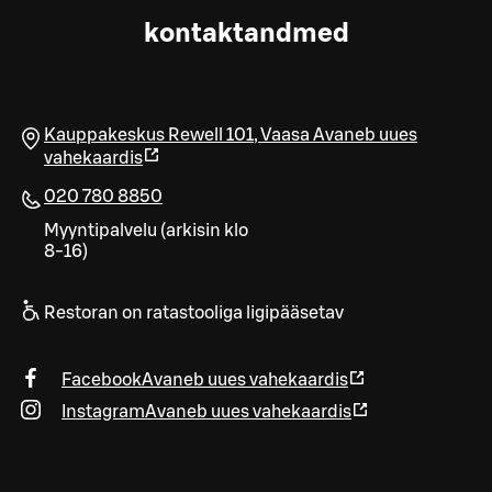
kontaktandmed
Kauppakeskus Rewell 101
,
Vaasa
Avaneb uues
vahekaardis
020 780 8850
Myyntipalvelu (arkisin klo
8-16)
Restoran on ratastooliga ligipääsetav
Facebook
Avaneb uues vahekaardis
Instagram
Avaneb uues vahekaardis