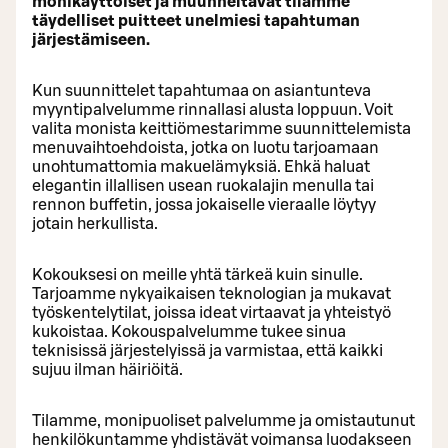
monikäyttöiset ja muunneltavat tilamme
täydelliset puitteet unelmiesi tapahtuman
järjestämiseen.
Kun suunnittelet tapahtumaa on asiantunteva
myyntipalvelumme rinnallasi alusta loppuun. Voit
valita monista keittiömestarimme suunnittelemista
menuvaihtoehdoista, jotka on luotu tarjoamaan
unohtumattomia makuelämyksiä. Ehkä haluat
elegantin illallisen usean ruokalajin menulla tai
rennon buffetin, jossa jokaiselle vieraalle löytyy
jotain herkullista.
Kokouksesi on meille yhtä tärkeä kuin sinulle.
Tarjoamme nykyaikaisen teknologian ja mukavat
työskentelytilat, joissa ideat virtaavat ja yhteistyö
kukoistaa. Kokouspalvelumme tukee sinua
teknisissä järjestelyissä ja varmistaa, että kaikki
sujuu ilman häiriöitä.
Tilamme, monipuoliset palvelumme ja omistautunut
henkilökuntamme yhdistävät voimansa luodakseen