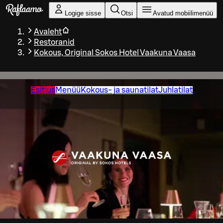
Liigu peamise sisu juurde
Logige sisse
Otsi
Avatud mobiilimenüü
Avaleht
Restoranid
Kokous, Original Sokos Hotel Vaakuna Vaasa
Esitlus
Menüü
Kokous- ja saunatilat
Juhlatilat