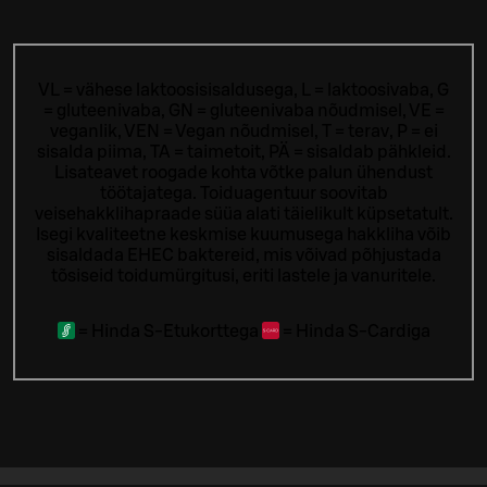
VL = vähese laktoosisisaldusega, L = laktoosivaba, G
= gluteenivaba, GN = gluteenivaba nõudmisel, VE =
veganlik, VEN = Vegan nõudmisel, T = terav, P = ei
sisalda piima, TA = taimetoit, PÄ = sisaldab pähkleid.
Lisateavet roogade kohta võtke palun ühendust
töötajatega.
Toiduagentuur soovitab
veisehakklihapraade süüa alati täielikult küpsetatult.
Isegi kvaliteetne keskmise kuumusega hakkliha võib
sisaldada EHEC baktereid, mis võivad põhjustada
tõsiseid toidumürgitusi, eriti lastele ja vanuritele.
=
Hinda S-Etukorttega
=
Hinda S-Cardiga