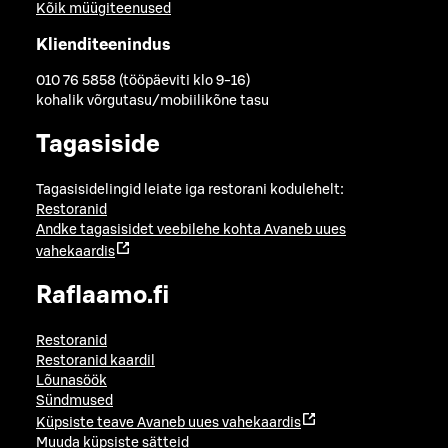
Kõik müügiteenused
Klienditeenindus
010 76 5858 (tööpäeviti klo 9-16)
kohalik võrgutasu/mobiilikõne tasu
Tagasiside
Tagasisidelingid leiate iga restorani kodulehelt:
Restoranid
Andke tagasisidet veebilehe kohta
Avaneb uues
vahekaardis
Raflaamo.fi
Restoranid
Restoranid kaardil
Lõunasöök
Sündmused
Küpsiste teave
Avaneb uues vahekaardis
Muuda küpsiste sätteid