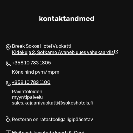
kontaktandmed
Break Sokos Hotel Vuokatti
Kidekuja 2
,
Sotkamo
Avaneb uues vahekaardis
+358 10 783 1805
Kõne hind pvm/mpm
+358 10 783 1100
Ravintoloiden
myyntipalvelu
sales.kajaanivuokatti@sokoshotels.fi
Restoran on ratastooliga ligipääsetav