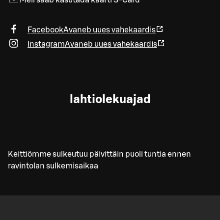
Meil saab kasutada kaarti S-Card
Facebook
Avaneb uues vahekaardis
Instagram
Avaneb uues vahekaardis
lahtiolekuajad
Keittiömme sulkeutuu päivittäin puoli tuntia ennen
ravintolan sulkemisaikaa