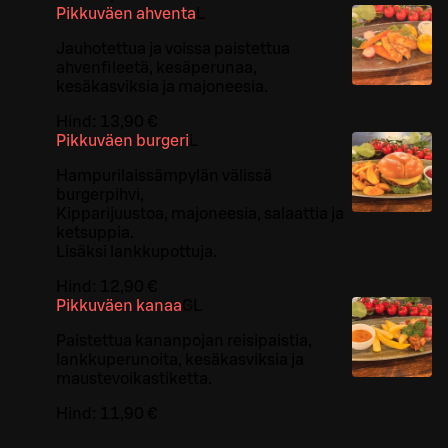
Pikkuväen ahventa
L
Jauhotettua ja voissa paistettua
ahvenfileetä, kesäperunaa,
kesäkasviksia ja majoneesia.
Hind:
13,90 €
Pikkuväen burgeri
L
Hampurilaissämpylän välissä
burgerpihvi,
Kipparijuustoa, majoneesia, salaattia ja
ketsuppia.
Lisäksi lankkupottuja.
Hind:
12,90 €
Pikkuväen kanaa
G
L
Paistettua kananpojan reisipaistia,
lankkuperunoita, kesäkasviksia ja
maustevoikastiketta.
Hind:
11,90 €