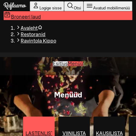
Liigu peamise sisu juurde
Logige sisse
Otsi
Avatud mobiilimenüü
Broneeri laud
Avaleht
Restoranid
Ravintola Kippo
Esitlus
Menüü
Menüüd
LASTENLISTA
VIINILISTA
KAUSILISTA