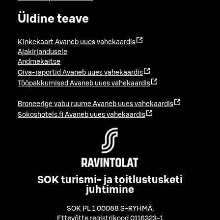
Üldine teave
Kinkekaart
Avaneb uues vahekaardis
Ajakirjandusele
Andmekaitse
Oiva-raportid
Avaneb uues vahekaardis
Tööpakkumised
Avaneb uues vahekaardis
Broneerige vabu ruume
Avaneb uues vahekaardis
Sokoshotels.fi
Avaneb uues vahekaardis
SOK turismi- ja toitlustusketi
juhtimine
SOK PL 1 00088 S-RYHMÄ
,
Ettevõtte registrikood 0116323-1