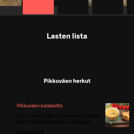
Lasten lista
Pikkuväen herkut
Pikkuväen kalakeitto
L
Kermaista kalakeittoa kauden kalasta
sekä Pekka Heikkisen tervaleipää.
Hind:
9,90 €