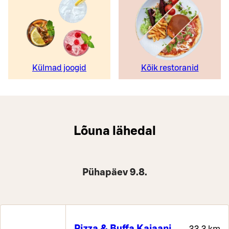
Külmad joogid
Kõik restoranid
Lõuna lähedal
Pühapäev 9.8.
Pizza & Buffa Kajaani
33,3 km