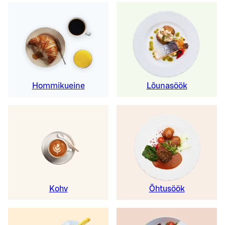
Hommikueine
Lõunasöök
Kohv
Õhtusöök