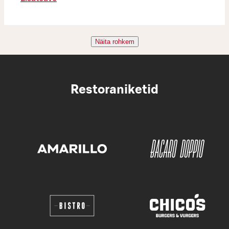
Näita rohkem
Restoraniketid