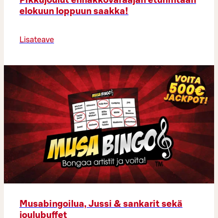
Pikkujoulut ennakkovaraajan etuhintaan
elokuun loppuun saakka!
Lisateave
Musabingoilua, Jussi & sankarit sekä
joulubuffet