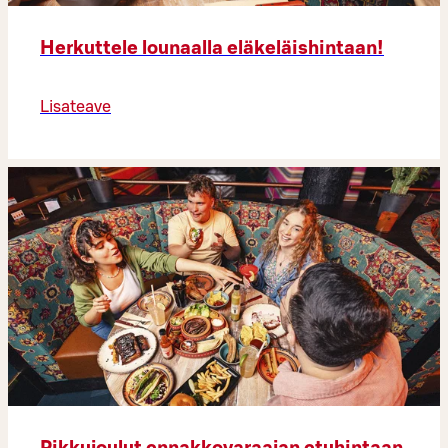
Herkuttele lounaalla eläkeläishintaan!
Lisateave