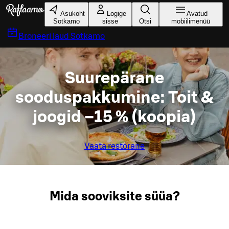
Liigu peamise sisu juurde
Asukoht
Logige
Avatud
Sotkamo
sisse
Otsi
mobiilimenüü
Broneeri laud
Sotkamo
Suurepärane
sooduspakkumine: Toit &
joogid –15 % (koopia)
Vaata restorane
Mida sooviksite süüa?