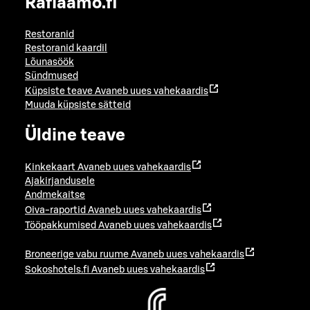
Raflaamo.fi
Restoranid
Restoranid kaardil
Lõunasöök
Sündmused
Küpsiste teave
Avaneb uues vahekaardis
Muuda küpsiste sätteid
Üldine teave
Kinkekaart
Avaneb uues vahekaardis
Ajakirjandusele
Andmekaitse
Oiva-raportid
Avaneb uues vahekaardis
Tööpakkumised
Avaneb uues vahekaardis
Broneerige vabu ruume
Avaneb uues vahekaardis
Sokoshotels.fi
Avaneb uues vahekaardis