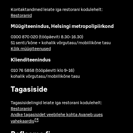
Kontaktandmed leiate iga restorani kodulehelt:
Restoranid
Müügiteenindus, Helsingi metropolipiirkond
0300 870 020 (tööpäeviti 8.30-16.30)
51 senti/kõne + kohalik võrgutasu/mobiilikõne tasu
Kõik müügiteenused
Klienditeenindus
010 76 5858 (tööpäeviti klo 9-16)
kohalik võrgutasu/mobiilikõne tasu
Tagasiside
Tagasisidelingid leiate iga restorani kodulehelt:
Restoranid
Andke tagasisidet veebilehe kohta
Avaneb uues
vahekaardis