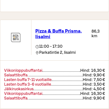
Pizza & Buffa Prisma,
86,3
km
Iisalmi
11:00 - 17:30
Parkatintie 2,
Iisalmi
Viikonloppubuffantai
Hind:
16,30 €
Salaattibuffa
Hind:
9,90 €
Lasten buffa 7-11 vuotiaille
Hind:
7,50 €
Lasten buffa 3-6 vuotiaille
Hind:
3,50 €
Jälkiruokasirkus
Hind:
4,50 €
Viikonloppubuffantai
Hind:
16,30 €
Salaattibuffa
Hind:
9,90 €