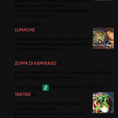
puolikuivattua tomaattia, marinoituja
oliiveja, tuoretta basilikaa,
valkosipulivoissa paistettua focacciaa ja
tomaattitapenadea
Hind:
16,00 €
LUMACHE
L
Valkosipulivoissa tiristettyjä, Castello -
sinihomejuustolla gratinoituja etanoita
ja paahdettua focacciaa
Hind:
14,00 €
ZUPPA DI ASPARAGO
G
L
Mascarponella maustettua parsakeittoa, yrttiöljyä
ja paahdettuja pinjansiemeniä
Kliendiliikme hind:
12,00 €
Hind:
13,00 €
TARTAR
G
L
Tartar kotimaisesta naudanlihasta,
graavattua keltuaista,
parmesanmajoneesia, friteerattuja