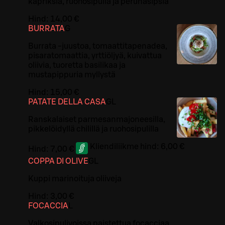
kapriksia, ruohosipulia ja perunasipsiä
Hind:
14,00 €
BURRATA
G
Burrata -juustoa, tomaattitapenadea,
pisaratomaattia, yrttiöljyä, kuivattua
oliivia, tuoretta basilikaa ja
mustapippuria myllystä
Hind:
15,00 €
PATATE DELLA CASA
G
L
Ranskalaiset parmesanmajoneesilla,
pikkelöidyllä chilillä ja ruohosipulilla
Kliendiliikme hind:
6,00 €
Hind:
7,00 €
COPPA DI OLIVE
G
L
Kuppi marinoituja oliiveja
Hind:
3,00 €
FOCACCIA
L
Valkosipulivoissa paistettua focacciaa