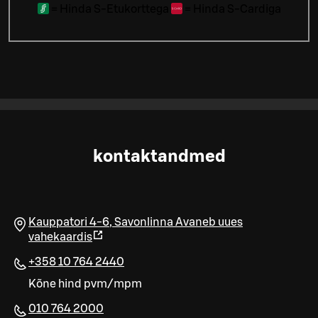
=
Hinda S-Etukorttega
=
Hinda S-Cardiga
kontaktandmed
Kauppatori 4-6
,
Savonlinna
Avaneb uues
vahekaardis
+358 10 764 2440
Kõne hind pvm/mpm
010 764 2000