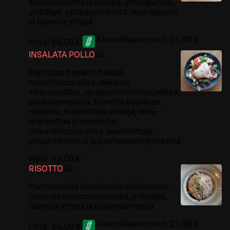
sydänsalaattia ja parsaa, yrttijogurttia,
yrttiöljyä, pistaasirouhetta, ruohosipulia
ja tuoreita yrttejä
Kliendiliikme hind:
24,00 €
Hind:
25,00 €
INSALATA POLLO
G
L
Pariloitua broilerinfileetä,
helmimozzarellaa, raikasta
vihersalaattia, veriappelsiinivinegretteä,
pisaratomaattia, tuoretta basilikaa,
melonia, marinoituja oliiveja, lime-
marinoitua punasipulia,
tomaattitapenadea, paahdettuja
pinjansiemeniä ja parmesanmajoneesia
Hind:
23,00 €
RISOTTO
G
L
Parmesanilla viimeistelty sienirisotto,
tummaa sieniconsommea, yrttiöljyä,
tuoreita yrttejä ja pinjansiemeniä
Kliendiliikme hind:
23,00 €
Hind:
24,00 €