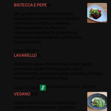
BISTECCA E PEPE
G
L
180 g sisäfileepihvi kotimaisesta
naudasta, parmesanilla maustettua
valkosipuli-yrttiperunakakkua,
valkosipulikreemiä, Perlinan
viherpippurikastiketta, paahdettua
suippopaprikaa ja parsaa, yrttiöljyä ja
tuoreita yrttejä
Hind:
46,00 €
LAVARELLO
G
L
Paistettua siikaa, friteerattuja uuden sadon
perunoita, parsa-hernepyreetä, rapu-
voikastiketta, pariloitua sydänsalaattia, yrttiöljyä,
ruohosipulia ja tuoreita yrttejä
Kliendiliikme hind:
36,00 €
Hind:
37,00 €
VEGANO
G
VE
Linssi-kantarellipihvi, friteerattuja
uuden sadon perunoita, pariloitua