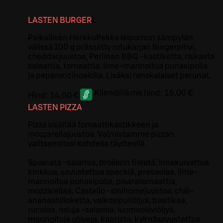
LASTEN BURGER
L
Paikallisen HerkkuPekka leipomon sämpylän
välissä 100 g prässätty rotukarjan burgerpihvi,
cheddarjuustoa, Perlinan BBQ -kastiketta, raikasta
salaattia, tomaattia, lime-marinoitua punasipulia
ja peperoncinoaiolia. Lisäksi ranskalaiset perunat.
Kliendiliikme hind:
15,00 €
Hind:
14,00 €
LASTEN PIZZA
Pizza sisältää tomaattikastikkeen ja
mozzarellajuustoa. Valmistamme pizzan
valitsemillasi kahdella täytteellä
Spianata -salamia, broilerin fileetä, ilmakuivattua
kinkkua, savustettua speckiä, presaolaa, lime-
marinoitua punasipulia, pisaratomaattia,
mozzarellaa, Castello -sinihomejuustoa, chili-
ananashilloketta, valkosipuliöljyä, basilikaa,
rucolaa, nduja -salamia, luomuoliiviöljyä,
marinoituja oliiveja, kaprista, kylmäsavustettua