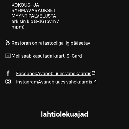
KOKOUS- JA
RYHMÄVARAUKSET
MYYNTIPALVELUSTA
arkisin klo 8-16 (pvm /
mpm)
Restoran on ratastooliga ligipääsetav
Meil saab kasutada kaarti S-Card
Facebook
Avaneb uues vahekaardis
Instagram
Avaneb uues vahekaardis
lahtiolekuajad