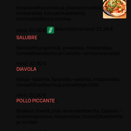
Ilmakuivattua kinkkua, pisaratomaattia,
mozzarellaa, tomaattikastiketta,
luomuoliiviöljyä ja rucolaa
Kliendiliikme hind:
21,00 €
Hind:
22,00 €
SALUBRE
L
Savustettua speckiä, presaolaa, mozzarellaa,
tomaattikastiketta ja Castello –sinihomejuustoa
Hind:
22,00 €
DIAVOLA
L
Nduja -salamia, Spianata -salamia, mozzarellaa,
tomaattikastiketta ja pikkelöityä chiliä
Hind:
22,00 €
POLLO PICCANTE
L
Broilerin fileetä, chili-ananashilloketta, Castello -
sinihomejuustoa, mozzarellaa, tomaattikastiketta
ja rucolaa