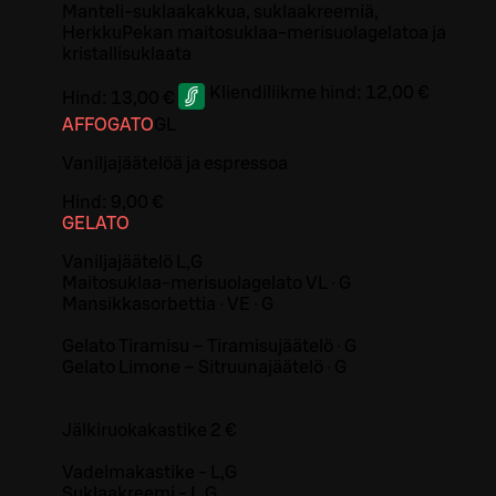
Manteli-suklaakakkua, suklaakreemiä,
HerkkuPekan maitosuklaa-merisuolagelatoa ja
kristallisuklaata
Kliendiliikme hind:
12,00 €
Hind:
13,00 €
AFFOGATO
G
L
Vaniljajäätelöä ja espressoa
Hind:
9,00 €
GELATO
Vaniljajäätelö L,G
Maitosuklaa-merisuolagelato VL ∙ G
Mansikkasorbettia ∙ VE ∙ G
Gelato Tiramisu – Tiramisujäätelö ∙ G
Gelato Limone – Sitruunajäätelö ∙ G
Jälkiruokakastike 2 €
Vadelmakastike - L,G
Suklaakreemi - L,G