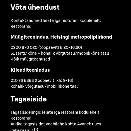
Võta ühendust
Kontaktandmed leiate iga restorani kodulehelt:
Restoranid
Müügiteenindus, Helsingi metropolipiirkond
0300 870 020 (tööpäeviti 8.30-16.30)
51 senti/kõne + kohalik võrgutasu/mobiilikõne tasu
Kõik müügiteenused
Klienditeenindus
010 76 5858 (tööpäeviti klo 9-16)
kohalik võrgutasu/mobiilikõne tasu
Tagasiside
Tagasisidelingid leiate iga restorani kodulehelt:
Restoranid
Andke tagasisidet veebilehe kohta
Avaneb uues
vahekaardis