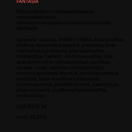
FANTASIA
Pizza sisältää tomaattikastikkeen ja
mozzarellajuustoa.
Valmistamme pizzan valitsemillasi kolmella
täytteellä
Spianata -salamia, broilerin fileetä, ilmakuivattua
kinkkua, savustettua speckiä, presaolaa, lime-
marinoitua punasipulia, pisaratomaattia,
mozzarellaa, Castello -sinihomejuustoa, chili-
ananashilloketta, valkosipuliöljyä, basilikaa,
rucolaa, nduja -salamia, luomuoliiviöljyä,
marinoituja oliiveja, kaprista, kylmäsavustettua
kirjolohta, käsin kuorittuja katkarapuja,
pecorinojuustoa, pikkelöityä chiliä, paahdettuja
pinjansiemeniä, puolikuivattua tomaattia,
rucolapestoa
LISÄTÄYTE 2€
Hind:
23,00 €