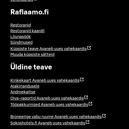
Raflaamo.fi
Restoranid
Restoranid kaardil
Lõunasöök
Sündmused
Küpsiste teave
Avaneb uues vahekaardis
Muuda küpsiste sätteid
Üldine teave
Kinkekaart
Avaneb uues vahekaardis
Ajakirjandusele
Andmekaitse
Oiva-raportid
Avaneb uues vahekaardis
Tööpakkumised
Avaneb uues vahekaardis
Broneerige vabu ruume
Avaneb uues vahekaardis
Sokoshotels.fi
Avaneb uues vahekaardis