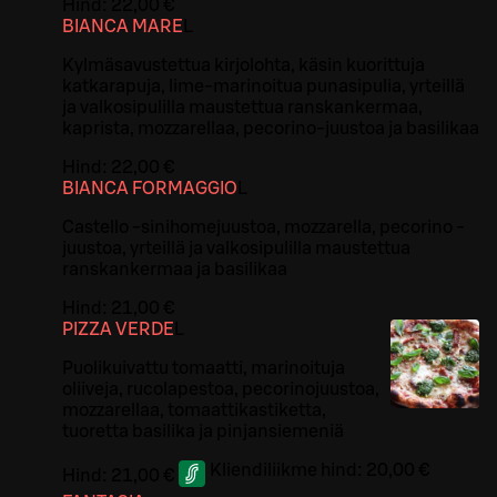
Hind:
22,00 €
BIANCA MARE
L
Kylmäsavustettua kirjolohta, käsin kuorittuja
katkarapuja, lime-marinoitua punasipulia, yrteillä
ja valkosipulilla maustettua ranskankermaa,
kaprista, mozzarellaa, pecorino-juustoa ja basilikaa
Hind:
22,00 €
BIANCA FORMAGGIO
L
Castello -sinihomejuustoa, mozzarella, pecorino -
juustoa, yrteillä ja valkosipulilla maustettua
ranskankermaa ja basilikaa
Hind:
21,00 €
PIZZA VERDE
L
Puolikuivattu tomaatti, marinoituja
oliiveja, rucolapestoa, pecorinojuustoa,
mozzarellaa, tomaattikastiketta,
tuoretta basilika ja pinjansiemeniä
Kliendiliikme hind:
20,00 €
Hind:
21,00 €