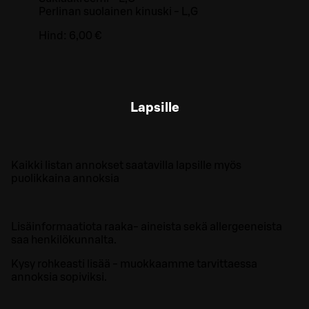
Perlinan suolainen kinuski - L,G
Hind:
6,00 €
Lapsille
Kaikki listan annokset saatavilla lapsille myös
puolikkaina annoksia
Lisäinformaatiota raaka- aineista sekä allergeeneista
saa henkilökunnalta.
Kysy rohkeasti lisää - muokkaamme tarvittaessa
annoksia sopiviksi.