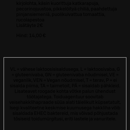
kirjolohta, käsin kuorittuja katkarapuja,
pecorinojuustoa, pikkelöityä chiliä, paahdettuja
pinjansiemeniä, puolikuivattua tomaattia,
rucolapestoa
Lisätäyte 2€
Hind:
14,00 €
VL = vähese laktoosisisaldusega, L = laktoosivaba, G
= gluteenivaba, GN = gluteenivaba nõudmisel, VE =
veganlik, VEN = Vegan nõudmisel, T = terav, P = ei
sisalda piima, TA = taimetoit, PÄ = sisaldab pähkleid.
Lisateavet roogade kohta võtke palun ühendust
töötajatega.
Toiduagentuur soovitab
veisehakklihapraade süüa alati täielikult küpsetatult.
Isegi kvaliteetne keskmise kuumusega hakkliha võib
sisaldada EHEC baktereid, mis võivad põhjustada
tõsiseid toidumürgitusi, eriti lastele ja vanuritele.