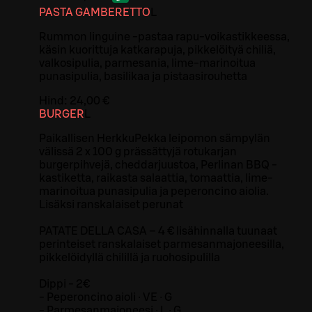
PASTA GAMBERETTO
L
Rummon linguine -pastaa rapu-voikastikkeessa,
käsin kuorittuja katkarapuja, pikkelöityä chiliä,
valkosipulia, parmesania, lime-marinoitua
punasipulia, basilikaa ja pistaasirouhetta
Hind:
24,00 €
BURGER
L
Paikallisen HerkkuPekka leipomon sämpylän
välissä 2 x 100 g prässättyjä rotukarjan
burgerpihvejä, cheddarjuustoa, Perlinan BBQ -
kastiketta, raikasta salaattia, tomaattia, lime-
marinoitua punasipulia ja peperoncino aiolia.
Lisäksi ranskalaiset perunat
PATATE DELLA CASA – 4 € lisähinnalla tuunaat
perinteiset ranskalaiset parmesanmajoneesilla,
pikkelöidyllä chilillä ja ruohosipulilla
Dippi - 2€
- Peperoncino aioli ∙ VE ∙ G
- Parmesanmajoneesi ∙ L ∙ G