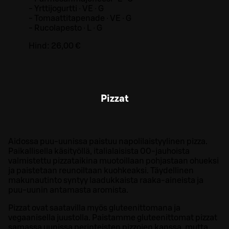
- Yrttijogurtti ∙ VE ∙ G
- Tomaattitapenade ∙ VE ∙ G
- Rucolapesto ∙ L ∙ G
Hind:
26,00 €
Pizzat
Aidossa puu-uunissa paistuu napolilaistyylinen pizza.
Paikallisella käsityöllä, italialaisista 00-jauhoista
valmistettu pizzataikina muotoillaan pohjastaan ohueksi
ja paistetaan reunoiltaan kuohkeaksi. Täydellinen
makunautinto syntyy laadukkaista raaka-aineista ja
puu-uunin antamasta aromista.
Pizzat ovat saatavilla myös gluteenittomana ja
vegaanisella juustolla. Paistamme gluteenittomat pizzat
samassa uunissa perinteisten pizzojen kanssa, mutta