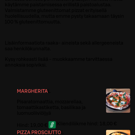
käytämme paistamisessa erillistä paistoalustaa.
Valmistamme gluteenittomat pizzat erityisellä
huolellisuudella, mutta emme pysty takaamaan täysin
100 % gluteenittomuutta.
Lisäinformaatiota raaka- aineista sekä allergeeneista
saa henkilökunnalta.
Kysy rohkeasti lisää - muokkaamme tarvittaessa
annoksia sopiviksi.
MARGHERITA
L
Pisaratomaattia, mozzarellaa,
tomaattikastiketta, basilikaa ja
luomuoliiviöljyä
Kliendiliikme hind:
18,00 €
Hind:
19,00 €
PIZZA PROSCIUTTO
L