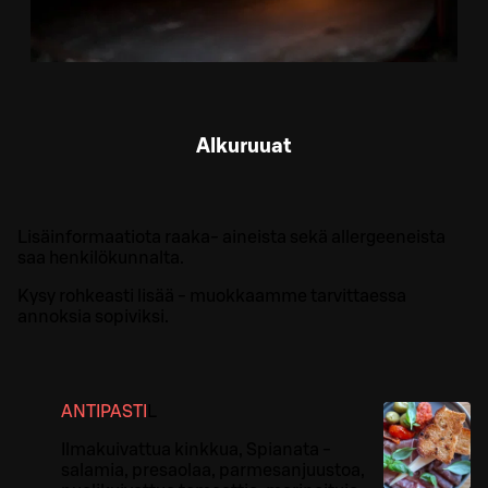
Alkuruuat
Lisäinformaatiota raaka- aineista sekä allergeeneista
saa henkilökunnalta.
Kysy rohkeasti lisää - muokkaamme tarvittaessa
annoksia sopiviksi.
ANTIPASTI
L
Ilmakuivattua kinkkua, Spianata -
salamia, presaolaa, parmesanjuustoa,