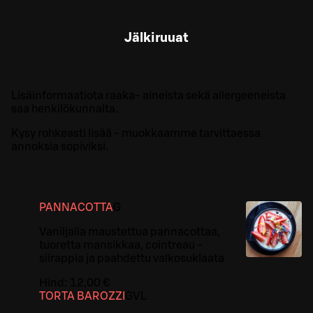
Jälkiruuat
Lisäinformaatiota raaka- aineista sekä allergeeneista
saa henkilökunnalta.
Kysy rohkeasti lisää - muokkaamme tarvittaessa
annoksia sopiviksi.
PANNACOTTA
G
Vaniljalla maustettua pannacottaa,
tuoretta mansikkaa, cointreau -
siirappia ja paahdettu valkosuklaata
Hind:
12,00 €
TORTA BAROZZI
G
VL