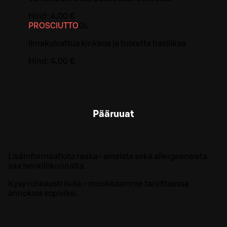
Hind:
4,00 €
PROSCIUTTO
G
L
Ilmakuivattua kinkkua ja tuoretta basilikaa
Hind:
4,00 €
Pääruuat
Lisäinformaatiota raaka- aineista sekä allergeeneista
saa henkilökunnalta.
Kysy rohkeasti lisää - muokkaamme tarvittaessa
annoksia sopiviksi.