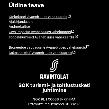
Üldine teave
Kinkekaart
Avaneb uues vahekaardis
Ajakirjandusele
Andmekaitse
Oiva-raportid
Avaneb uues vahekaardis
Tööpakkumised
Avaneb uues vahekaardis
Broneerige vabu ruume
Avaneb uues vahekaardis
Sokoshotels.fi
Avaneb uues vahekaardis
SOK turismi- ja toitlustusketi
juhtimine
SOK PL 1 00088 S-RYHMÄ
,
Ettevõtte registrikood 0116323-1