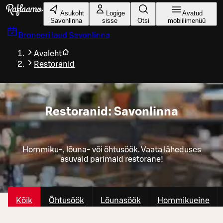
Liigu peamise sisu juurde
Asukoht
Logige
Avatud
Savonlinna
sisse
Otsi
mobiilimenüü
Broneeri laud
Savonlinna
Avaleht
Restoranid
Restoranid: Savonlinna
Hommiku-, lõuna- või õhtusöök. Vaata läheduses
asuvaid parimaid restorane!
Kõik
Õhtusöök
Lõunasöök
Hommikueine