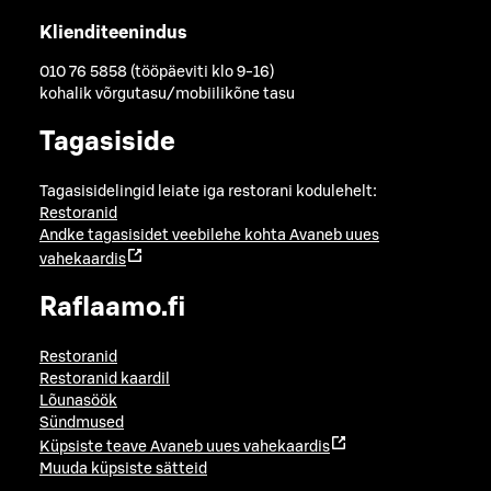
Klienditeenindus
010 76 5858 (tööpäeviti klo 9-16)
kohalik võrgutasu/mobiilikõne tasu
Tagasiside
Tagasisidelingid leiate iga restorani kodulehelt:
Restoranid
Andke tagasisidet veebilehe kohta
Avaneb uues
vahekaardis
Raflaamo.fi
Restoranid
Restoranid kaardil
Lõunasöök
Sündmused
Küpsiste teave
Avaneb uues vahekaardis
Muuda küpsiste sätteid