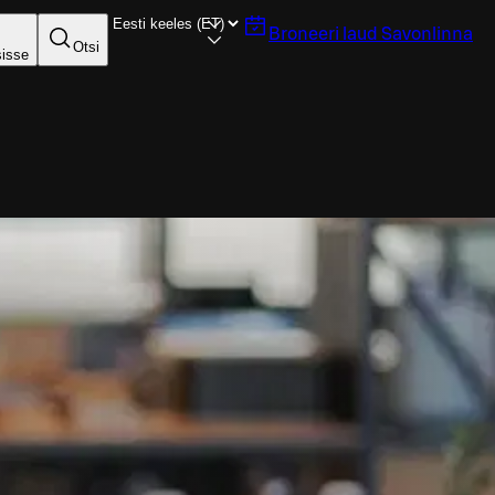
Broneeri laud
Savonlinna
Otsi
sisse