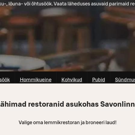
-, lõuna- või õhtusöök. Vaata läheduses asuvaid parimaid re
söök
Hommikueine
Kohvikud
Pubid
Sûndmus
ähimad restoranid asukohas Savonlin
Valige oma lemmikrestoran ja broneeri laud!