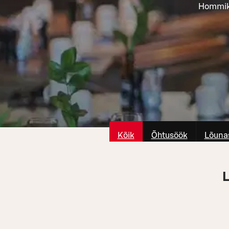
Hommiku
Kõik
Õhtusöök
Lõuna
L