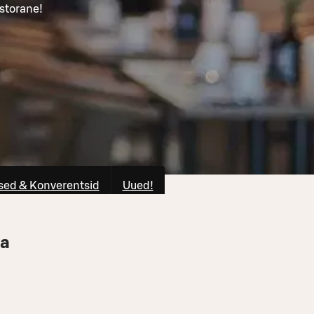
storane!
ed & Konverentsid
Uued!
na