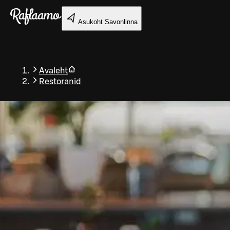
Liigu peamise sisu juurde
Asukoht
Savonlinna
Avaleht
Restoranid