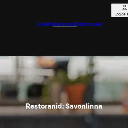
Logige 
Avaleht
Restoranid
Sündmused
Restoranid: Savonlinna