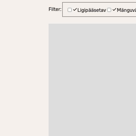
Filter:
Ligipääsetav
Mänguvä