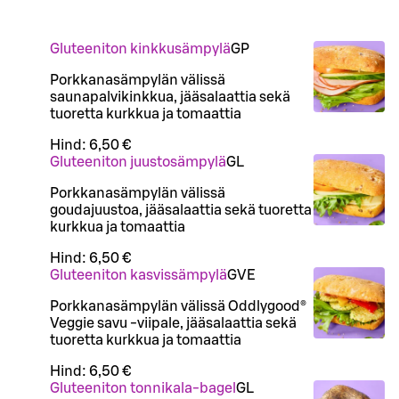
Gluteeniton kinkkusämpylä
G
P
Porkkanasämpylän välissä
saunapalvikinkkua, jääsalaattia sekä
tuoretta kurkkua ja tomaattia
Hind:
6,50 €
Gluteeniton juustosämpylä
G
L
Porkkanasämpylän välissä
goudajuustoa, jääsalaattia sekä tuoretta
kurkkua ja tomaattia
Hind:
6,50 €
Gluteeniton kasvissämpylä
G
VE
Porkkanasämpylän välissä Oddlygood®
Veggie savu -viipale, jääsalaattia sekä
tuoretta kurkkua ja tomaattia
Hind:
6,50 €
Gluteeniton tonnikala-bagel
G
L