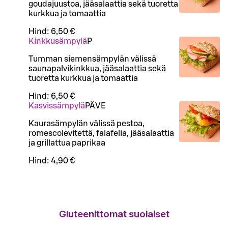
goudajuustoa, jääsalaattia sekä tuoretta
kurkkua ja tomaattia
Hind:
6,50 €
Kinkkusämpylä
P
Tumman siemensämpylän välissä
saunapalvikinkkua, jääsalaattia sekä
tuoretta kurkkua ja tomaattia
Hind:
6,50 €
Kasvissämpylä
PÄ
VE
Kaurasämpylän välissä pestoa,
romescolevitettä, falafelia, jääsalaattia
ja grillattua paprikaa
Hind:
4,90 €
Gluteenittomat suolaiset