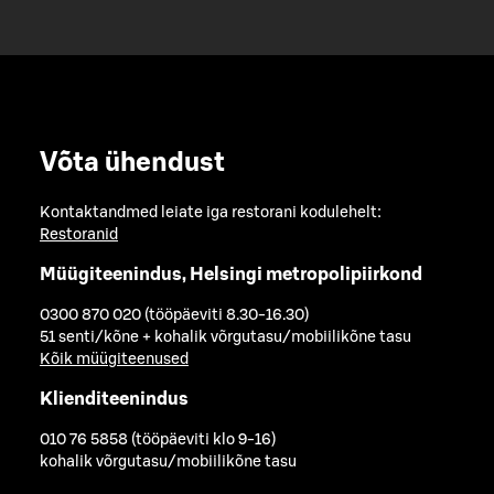
Võta ühendust
Kontaktandmed leiate iga restorani kodulehelt:
Restoranid
Müügiteenindus, Helsingi metropolipiirkond
0300 870 020 (tööpäeviti 8.30-16.30)
51 senti/kõne + kohalik võrgutasu/mobiilikõne tasu
Kõik müügiteenused
Klienditeenindus
010 76 5858 (tööpäeviti klo 9-16)
kohalik võrgutasu/mobiilikõne tasu