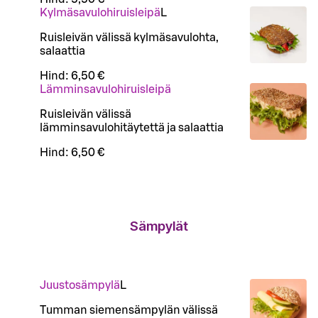
Kylmäsavulohiruisleipä
L
Ruisleivän välissä kylmäsavulohta,
salaattia
Hind:
6,50 €
Lämminsavulohiruisleipä
Ruisleivän välissä
lämminsavulohitäytettä ja salaattia
Hind:
6,50 €
Sämpylät
Juustosämpylä
L
Tumman siemensämpylän välissä