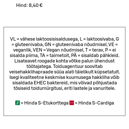
Hind:
8,40 €
VL = vähese laktoosisisaldusega, L = laktoosivaba, G
= gluteenivaba, GN = gluteenivaba nõudmisel, VE =
veganlik, VEN = Vegan nõudmisel, T = terav, P = ei
sisalda piima, TA = taimetoit, PÄ = sisaldab pähkleid.
Lisateavet roogade kohta võtke palun ühendust
töötajatega.
Toiduagentuur soovitab
veisehakklihapraade süüa alati täielikult küpsetatult.
Isegi kvaliteetne keskmise kuumusega hakkliha võib
sisaldada EHEC baktereid, mis võivad põhjustada
tõsiseid toidumürgitusi, eriti lastele ja vanuritele.
=
Hinda S-Etukorttega
=
Hinda S-Cardiga