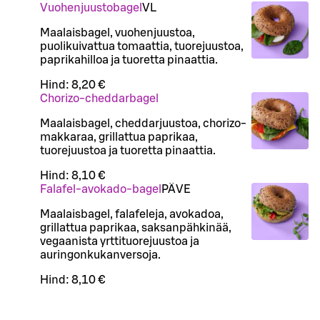
Vuohenjuustobagel
VL
Maalaisbagel, vuohenjuustoa,
puolikuivattua tomaattia, tuorejuustoa,
paprikahilloa ja tuoretta pinaattia.
Hind:
8,20 €
Chorizo-cheddarbagel
Maalaisbagel, cheddarjuustoa, chorizo-
makkaraa, grillattua paprikaa,
tuorejuustoa ja tuoretta pinaattia.
Hind:
8,10 €
Falafel-avokado-bagel
PÄ
VE
Maalaisbagel, falafeleja, avokadoa,
grillattua paprikaa, saksanpähkinää,
vegaanista yrttituorejuustoa ja
auringonkukanversoja.
Hind:
8,10 €