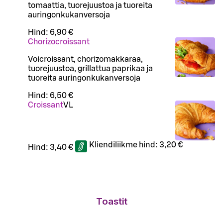
tomaattia, tuorejuustoa ja tuoreita
auringonkukanversoja
Hind:
6,90 €
Chorizocroissant
Voicroissant, chorizomakkaraa,
tuorejuustoa, grillattua paprikaa ja
tuoreita auringonkukanversoja
Hind:
6,50 €
Croissant
VL
Kliendiliikme hind:
3,20 €
Hind:
3,40 €
Toastit