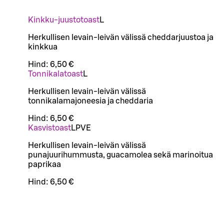
Kinkku-juustotoast
L
Herkullisen levain-leivän välissä cheddarjuustoa ja
kinkkua
Hind:
6,50 €
Tonnikalatoast
L
Herkullisen levain-leivän välissä
tonnikalamajoneesia ja cheddaria
Hind:
6,50 €
Kasvistoast
L
P
VE
Herkullisen levain-leivän välissä
punajuurihummusta, guacamolea sekä marinoitua
paprikaa
Hind:
6,50 €