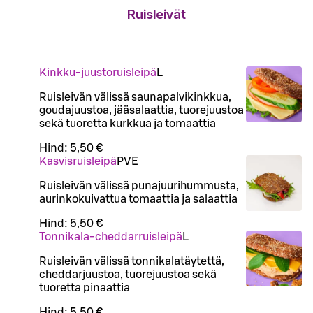
Ruisleivät
Kinkku-juustoruisleipä
L
Ruisleivän välissä saunapalvikinkkua,
goudajuustoa, jääsalaattia, tuorejuustoa
sekä tuoretta kurkkua ja tomaattia
Hind:
5,50 €
Kasvisruisleipä
P
VE
Ruisleivän välissä punajuurihummusta,
aurinkokuivattua tomaattia ja salaattia
Hind:
5,50 €
Tonnikala-cheddarruisleipä
L
Ruisleivän välissä tonnikalatäytettä,
cheddarjuustoa, tuorejuustoa sekä
tuoretta pinaattia
Hind:
5,50 €