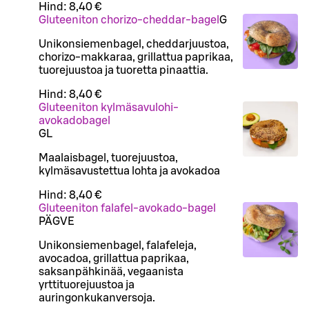
Hind:
8,40 €
Gluteeniton chorizo-cheddar-bagel
G
Unikonsiemenbagel, cheddarjuustoa,
chorizo-makkaraa, grillattua paprikaa,
tuorejuustoa ja tuoretta pinaattia.
Hind:
8,40 €
Gluteeniton kylmäsavulohi-
avokadobagel
G
L
Maalaisbagel, tuorejuustoa,
kylmäsavustettua lohta ja avokadoa
Hind:
8,40 €
Gluteeniton falafel-avokado-bagel
PÄ
G
VE
Unikonsiemenbagel, falafeleja,
avocadoa, grillattua paprikaa,
saksanpähkinää, vegaanista
yrttituorejuustoa ja
auringonkukanversoja.