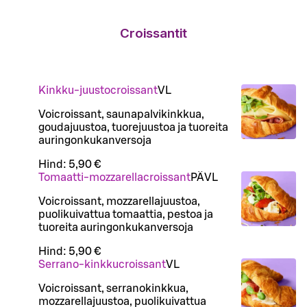
Croissantit
Kinkku-juustocroissant
VL
Voicroissant, saunapalvikinkkua,
goudajuustoa, tuorejuustoa ja tuoreita
auringonkukanversoja
Hind:
5,90 €
Tomaatti-mozzarellacroissant
PÄ
VL
Voicroissant, mozzarellajuustoa,
puolikuivattua tomaattia, pestoa ja
tuoreita auringonkukanversoja
Hind:
5,90 €
Serrano-kinkkucroissant
VL
Voicroissant, serranokinkkua,
mozzarellajuustoa, puolikuivattua