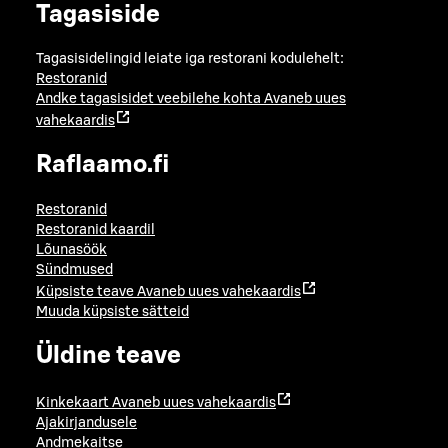
Tagasiside
Tagasisidelingid leiate iga restorani kodulehelt:
Restoranid
Andke tagasisidet veebilehe kohta
Avaneb uues
vahekaardis
Raflaamo.fi
Restoranid
Restoranid kaardil
Lõunasöök
Sündmused
Küpsiste teave
Avaneb uues vahekaardis
Muuda küpsiste sätteid
Üldine teave
Kinkekaart
Avaneb uues vahekaardis
Ajakirjandusele
Andmekaitse