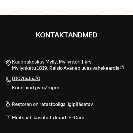
KONTAKTANDMED
Kauppakeskus Mylly, Myllyntori 1.krs
Myllynkatu 1019
,
Raisio
Avaneb uues vahekaardis
0107645470
Kõne hind pvm/mpm
Restoran on ratastooliga ligipääsetav
Meil saab kasutada kaarti S-Card