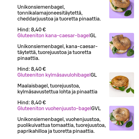
Unikonsiemenbagel,
tonnikalamajoneesitäytettä,
cheddarjuustoa ja tuoretta pinaattia.
Hind:
8,40 €
Gluteeniton kana-caesar-bagel
G
L
Unikonsiemenbagel, kana-caesar-
täytettä, tuorejuustoa ja tuoretta
pinaattia.
Hind:
8,40 €
Gluteeniton kylmäsavulohibagel
G
L
Maalaisbagel, tuorejuustoa,
kylmäsavustettua lohta ja pinaattia
Hind:
8,40 €
Gluteeniton vuohenjuusto-bagel
G
VL
Unikonsiemenbagel, vuohenjuustoa,
puolikuivattua tomaattia, tuorejuustoa,
paprikahilloa ja tuoretta pinaattia.