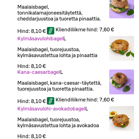
Maalaisbagel,
tonnikalamajoneesitäytettä,
cheddarjuustoa ja tuoretta pinaattia.
Kliendiliikme hind:
7,60 €
Hind:
8,10 €
Kylmäsavulohibagel
L
Maalaisbagel, tuorejuustoa,
kylmäsavustettua lohta ja pinaattia
Hind:
8,10 €
Kana-caesarbagel
L
Maalaisbagel, kana-caesar-täytettä,
tuorejuustoa ja tuoretta pinaattia.
Kliendiliikme hind:
7,60 €
Hind:
8,10 €
Kylmäsavulohi-avokadobagel
L
Maalaisbagel, tuorejuustoa,
kylmäsavustettua lohta ja avokadoa
Hind:
8,10 €