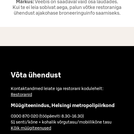
Märkus:
Veebis on saadaval vaid osa laudades.
Kui te ei leia sobivat aega, palun võtke restoraniga
ühendust ajakohase broneeringuinfo saamiseks.
Võta ühendust
Kontaktandmed leiate iga restorani kodulehelt:
Restoranid
Müügiteenindus, Helsingi metropolipiirkond
0300 870 020 (tööpäeviti 8.30-16.30)
51 senti/kõne + kohalik võrgutasu/mobiilikõne tasu
Kõik müügiteenused