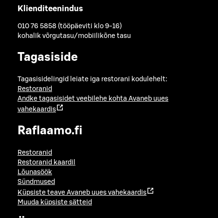
Klienditeenindus
010 76 5858 (tööpäeviti klo 9-16)
kohalik võrgutasu/mobiilikõne tasu
Tagasiside
Tagasisidelingid leiate iga restorani kodulehelt:
Restoranid
Andke tagasisidet veebilehe kohta
Avaneb uues
vahekaardis
Raflaamo.fi
Restoranid
Restoranid kaardil
Lõunasöök
Sündmused
Küpsiste teave
Avaneb uues vahekaardis
Muuda küpsiste sätteid