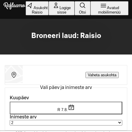
Liigu peamise sisu juurde
Asukoht
Logige
Avatud
Raisio
sisse
Otsi
mobiilimenüü
Broneeri laud: Raisio
Vaheta asukohta
Vali päev ja inimeste arv
Kuupäev
R 7.8.
Inimeste arv