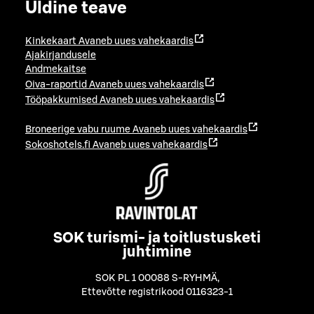
Üldine teave
Kinkekaart
Avaneb uues vahekaardis
Ajakirjandusele
Andmekaitse
Oiva-raportid
Avaneb uues vahekaardis
Tööpakkumised
Avaneb uues vahekaardis
Broneerige vabu ruume
Avaneb uues vahekaardis
Sokoshotels.fi
Avaneb uues vahekaardis
SOK turismi- ja toitlustusketi
juhtimine
SOK PL 1 00088 S-RYHMÄ
,
Ettevõtte registrikood 0116323-1