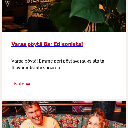
Varaa pöytä Bar Edisonista!
Varaa pöytä! Emme peri pöytävarauksista tai
tilavarauksista vuokraa.
Lisateave