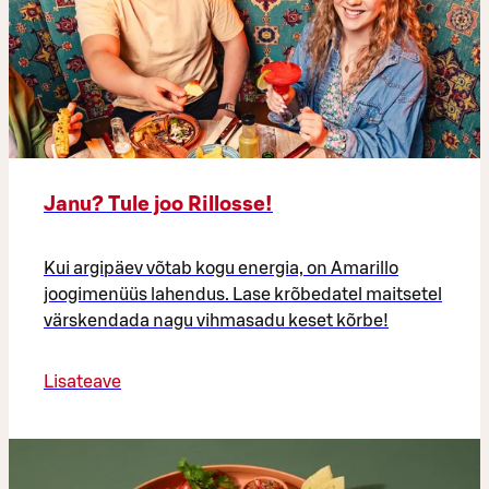
Janu? Tule joo Rillosse!
Kui argipäev võtab kogu energia, on Amarillo
joogimenüüs lahendus. Lase krõbedatel maitsetel
värskendada nagu vihmasadu keset kõrbe!
Lisateave