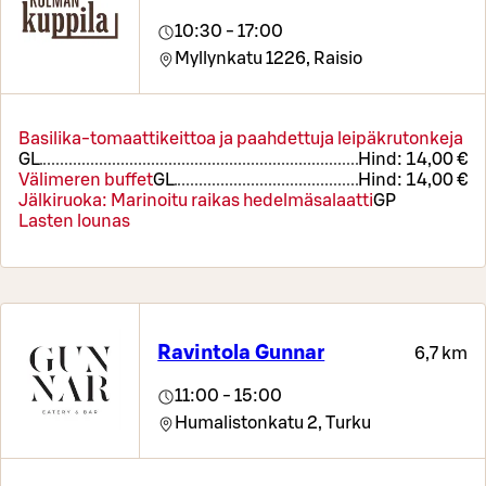
10:30 - 17:00
Myllynkatu 1226,
Raisio
Basilika-tomaattikeittoa ja paahdettuja leipäkrutonkeja
G
L
Hind:
14,00 €
Välimeren buffet
G
L
Hind:
14,00 €
Jälkiruoka: Marinoitu raikas hedelmäsalaatti
G
P
Lasten lounas
Ravintola Gunnar
6,7 km
11:00 - 15:00
Humalistonkatu 2,
Turku