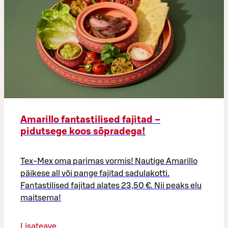
Amarillo fantastilised fajitad –
pidutsege koos sõpradega!
Tex-Mex oma parimas vormis! Nautige Amarillo
päikese all või pange fajitad sadulakotti.
Fantastilised fajitad alates 23,50 €. Nii peaks elu
maitsema!
Lisateave