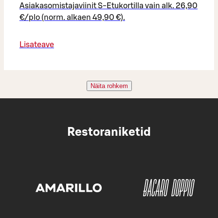
Asiakasomistajaviinit S-Etukortilla vain alk. 26,90
€/plo (norm. alkaen 49,90 €).
Lisateave
Näita rohkem
Restoraniketid