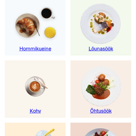
Hommikueine
Lõunasöök
Kohv
Õhtusöök