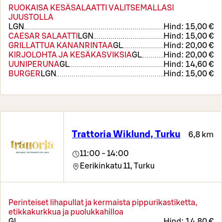
RUOKAISA KESÄSALAATTI VALITSEMALLASI
JUUSTOLLA
L
GN
Hind:
15,00 €
CAESAR SALAATTI
L
GN
Hind:
15,00 €
GRILLATTUA KANANRINTAA
G
L
Hind:
20,00 €
KIRJOLOHTA JA KESÄKASVIKSIA
G
L
Hind:
20,00 €
UUNIPERUNA
G
L
Hind:
14,60 €
BURGER
L
GN
Hind:
15,00 €
Trattoria Wiklund, Turku
6,8 km
11:00 - 14:00
Eerikinkatu 11,
Turku
Perinteiset lihapullat ja kermaista pippurikastiketta,
etikkakurkkua ja puolukkahilloa
G
L
Hind:
14,80 €