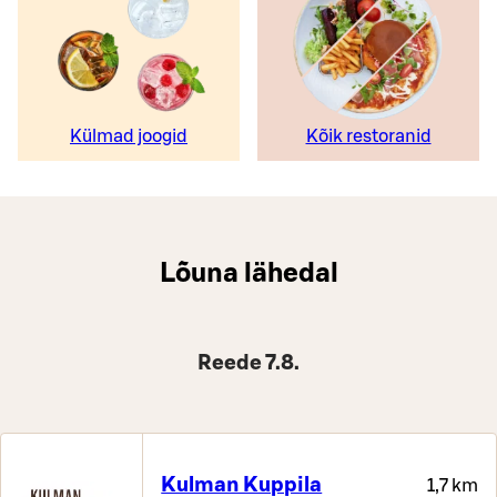
Külmad joogid
Kõik restoranid
Lõuna lähedal
Reede 7.8.
Kulman Kuppila
1,7 km