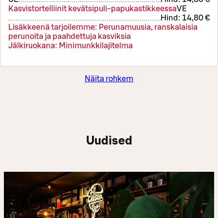
Kasvistortelliinit kevätsipuli-papukastikkeessa
VE
Hind:
14,80 €
Lisäkkeenä tarjoilemme: Perunamuusia, ranskalaisia
perunoita ja paahdettuja kasviksia
Jälkiruokana: Minimunkkilajitelma
Näita rohkem
Uudised