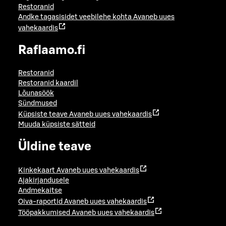
Restoranid
Andke tagasisidet veebilehe kohta
Avaneb uues
vahekaardis
Raflaamo.fi
Restoranid
Restoranid kaardil
Lõunasöök
Sündmused
Küpsiste teave
Avaneb uues vahekaardis
Muuda küpsiste sätteid
Üldine teave
Kinkekaart
Avaneb uues vahekaardis
Ajakirjandusele
Andmekaitse
Oiva-raportid
Avaneb uues vahekaardis
Tööpakkumised
Avaneb uues vahekaardis