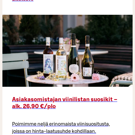
Asiakasomistajan viinilistan suosikit –
alk. 26,90 €/plo​
Poimimme neljä erinomaista viinisuositusta,
joissa on hinta-laatusuhde kohdillaan.