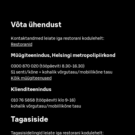
Võta ühendust
Kontaktandmed leiate iga restorani kodulehelt:
Restoranid
Müügiteenindus, Helsingi metropolipiirkond
0300 870 020 (tööpäeviti 8.30-16.30)
51 senti/kõne + kohalik võrgutasu/mobiilikõne tasu
Kõik müügiteenused
Klienditeenindus
010 76 5858 (tööpäeviti klo 9-16)
kohalik võrgutasu/mobiilikõne tasu
Tagasiside
Tagasisidelingid leiate iga restorani kodulehelt: