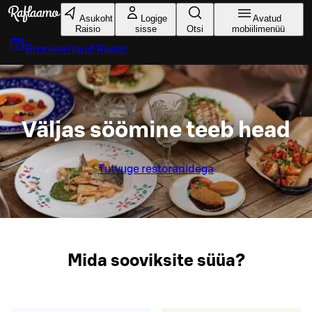
Liigu peamise sisu juurde
Asukoht
Logige
Avatud
Raisio
sisse
Otsi
mobiilimenüü
Broneeri laud
Raisio
Väljas söömine teeb head
Tutvuge restoranidega
Mida sooviksite süüa?