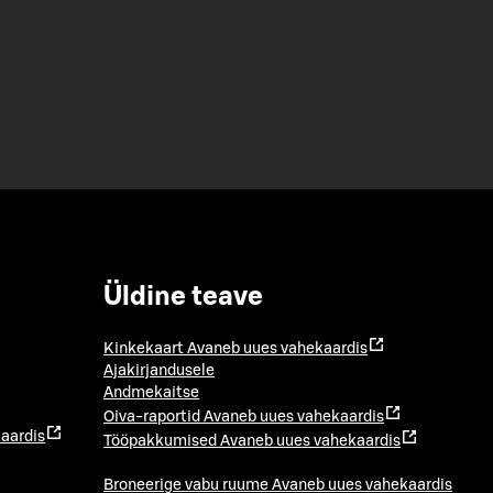
Üldine teave
Kinkekaart
Avaneb uues vahekaardis
Ajakirjandusele
Andmekaitse
Oiva-raportid
Avaneb uues vahekaardis
aardis
Tööpakkumised
Avaneb uues vahekaardis
Broneerige vabu ruume
Avaneb uues vahekaardis