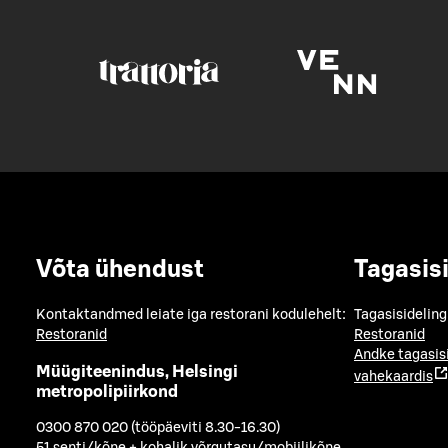
Võta ühendust
Tagasis
Kontaktandmed leiate iga restorani kodulehelt:
Tagasisideling
Restoranid
Restoranid
Andke tagasis
Müügiteenindus, Helsingi
vahekaardis
metropolipiirkond
0300 870 020 (tööpäeviti 8.30-16.30)