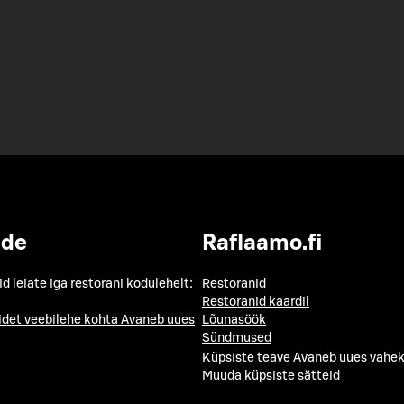
ide
Raflaamo.fi
id leiate iga restorani kodulehelt:
Restoranid
Restoranid kaardil
idet veebilehe kohta
Avaneb uues
Lõunasöök
Sündmused
Küpsiste teave
Avaneb uues vahek
Muuda küpsiste sätteid