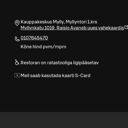
Kauppakeskus Mylly, Myllyntori 1.krs
Myllynkatu 1019
,
Raisio
Avaneb uues vahekaardis
0107645470
Kõne hind pvm/mpm
Restoran on ratastooliga ligipääsetav
Meil saab kasutada kaarti S-Card