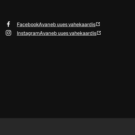
Facebook
Avaneb uues vahekaardis
Instagram
Avaneb uues vahekaardis