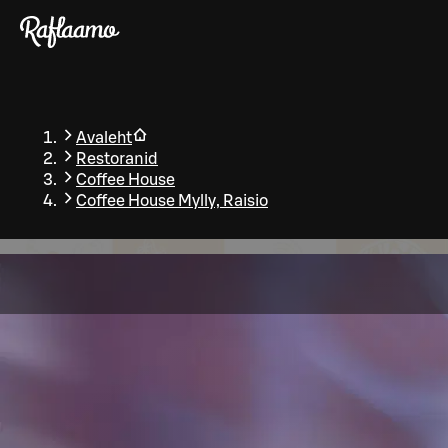
Liigu peamise sisu juurde
Avaleht
Restoranid
Coffee House
Coffee House Mylly, Raisio