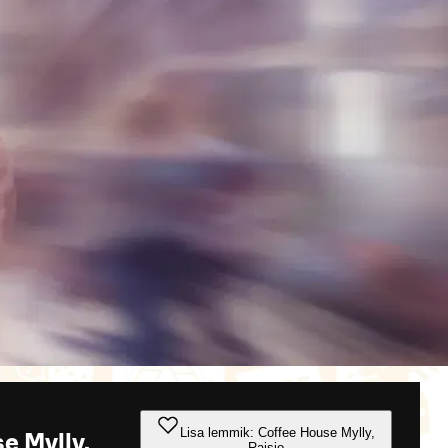
Lisa lemmik: Coffee House Mylly,
e Mylly,
Raisio