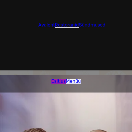
Avaleht
Restoranid
Sündmused
Esitlus
Menüü