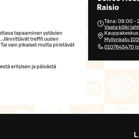
Raisio
Täna: 09:00 -
Vaata kõiki lah
duttava tapaaminen ystävien
Kauppakeskus My
. Jännittävät treffit uuden
Myllynkatu 101
ai vain pikaiset mutta piristävät
0107645470
(
stä erityisen ja päivästä
L