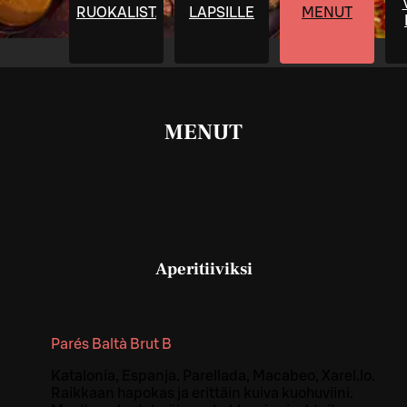
RUOKALISTA
LAPSILLE
MENUT
MENUT
Aperitiiviksi
Parés Baltà Brut B
Katalonia, Espanja. Parellada, Macabeo, Xarel.lo.
Raikkaan hapokas ja erittäin kuiva kuohuviini.