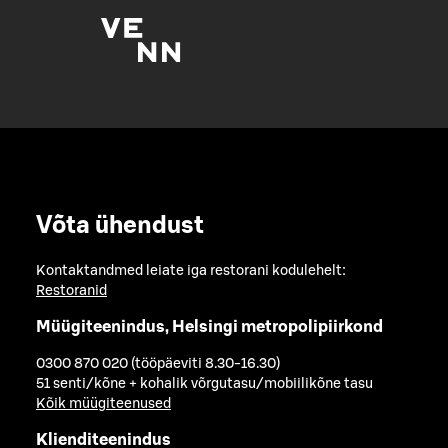
Võta ühendust
Kontaktandmed leiate iga restorani kodulehelt:
Restoranid
Müügiteenindus, Helsingi metropolipiirkond
0300 870 020 (tööpäeviti 8.30-16.30)
51 senti/kõne + kohalik võrgutasu/mobiilikõne tasu
Kõik müügiteenused
Klienditeenindus