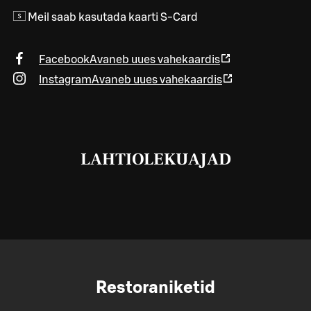
Meil saab kasutada kaarti S-Card
Facebook
Avaneb uues vahekaardis
Instagram
Avaneb uues vahekaardis
LAHTIOLEKUAJAD
Restoraniketid