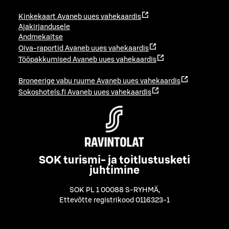
Kinkekaart
Avaneb uues vahekaardis
Ajakirjandusele
Andmekaitse
Oiva-raportid
Avaneb uues vahekaardis
Tööpakkumised
Avaneb uues vahekaardis
Broneerige vabu ruume
Avaneb uues vahekaardis
Sokoshotels.fi
Avaneb uues vahekaardis
SOK turismi- ja toitlustusketi
juhtimine
SOK PL 1 00088 S-RYHMÄ
,
Ettevõtte registrikood 0116323-1