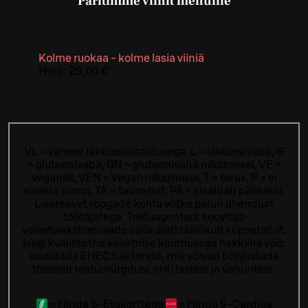
Paritimme viinit menuille
Kolme ruokaa - kolme lasia viiniä
Hind:
29,00 €
VL = vähese laktoosisisaldusega, L = laktoosivaba, G
= gluteenivaba, GN = gluteenivaba nõudmisel, VE =
veganlik, VEN = Vegan nõudmisel, T = terav, P = ei
sisalda piima, TA = taimetoit, PÄ = sisaldab pähkleid.
Lisateavet roogade kohta võtke palun ühendust
töötajatega.
Toiduagentuur soovitab
veisehakklihapraade süüa alati täielikult küpsetatult.
Isegi kvaliteetne keskmise kuumusega hakkliha võib
sisaldada EHEC baktereid, mis võivad põhjustada
tõsiseid toidumürgitusi, eriti lastele ja vanuritele.
=
Hinda S-Etukorttega
=
Hinda S-Cardiga