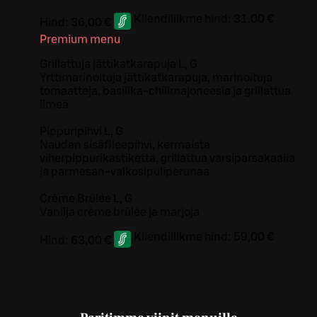
Kliendiliikme hind:
31,00 €
Hind:
36,00 €
Premium menu
Grillattuja jättikatkarapuja L, G
Yrttimarinoituja jättikatkarapuja, marinoituja
tomaatteja, basilika-chilimajoneesia ja grillattua
limeä
Pippuripihvi L, G
Naudan sisäfileepihvi, kermaista
viherpippurikastiketta, grillattua varsiparsakaalia
ja parmesan-valkosipuliperunaa
Crème Brûlée L, G
Vanilja crème brûlée ja marjoja
Kliendiliikme hind:
59,00 €
Hind:
63,00 €