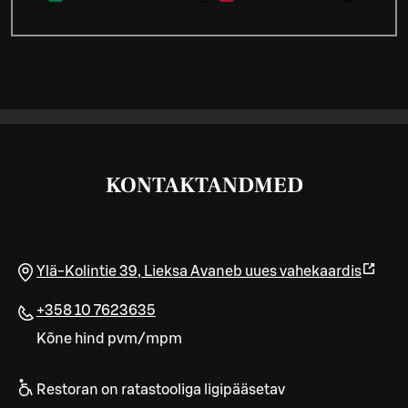
KONTAKTANDMED
Ylä-Kolintie 39
,
Lieksa
Avaneb uues vahekaardis
+358 10 7623635
Kõne hind pvm/mpm
Restoran on ratastooliga ligipääsetav