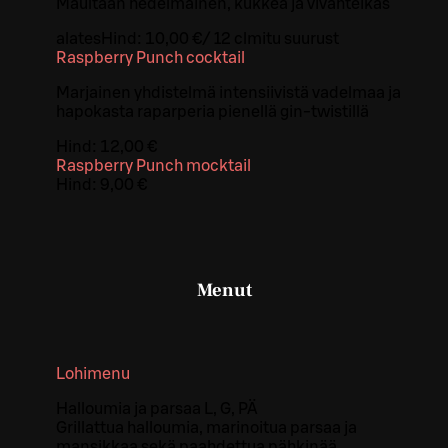
Maultaan hedelmäinen, kukkea ja vivahteikas
alates
Hind:
10,00 €
/
12 cl
mitu suurust
Raspberry Punch cocktail
Marjainen yhdistelmä intensiivistä vadelmaa ja
hapokasta raparperia pienellä gin-twistillä
Hind:
12,00 €
Raspberry Punch mocktail
Hind:
9,00 €
Menut
Lohimenu
Halloumia ja parsaa L, G, PÄ
Grillattua halloumia, marinoitua parsaa ja
mansikkaa sekä paahdettua pähkinää