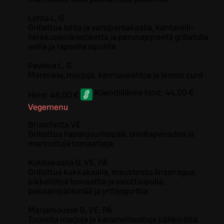
Lohta L, G
Grillattua lohta ja varsiparsakaalia, kantarelli-
herkkusienikastiketta ja perunapyreetä grillatulla
voilla ja rapealla sipulilla
Pavlova L, G
Marenkia, marjoja, kermavaahtoa ja lemon curd
Kliendiliikme hind:
44,00 €
Hind:
48,00 €
Vegemenu
Bruschetta VE
Grillattua hapanjuurileipää, oliivitapenadea ja
marinoituja tomaatteja
Kukkakaalia G, VE, PÄ
Grillattua kukkakaalia, mausteista linssiragua,
pikkelöityä tomaattia ja salottisipulia,
pekaanipähkinää ja yrttijogurttia
Marjamousse G, VE, PÄ
Tuoreita marjoja ja karamellisoituja pähkinöitä