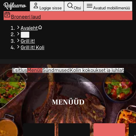
Liigu peamise sisu juurde
Logige sisse
Otsi
Avatud mobiilimenüü
Broneeri laud
Avaleht
…
Grill it!
Grill it! Koli
Esitlus
Menüü
Sündmused
Kolin kokoukset ja juhlat
MENÜÜD