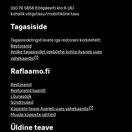
010 76 5858 (tööpäeviti klo 9-16)
kohalik võrgutasu/mobiilikõne tasu
Tagasiside
Tagasisidelingid leiate iga restorani kodulehelt:
Restoranid
Andke tagasisidet veebilehe kohta
Avaneb uues
vahekaardis
Raflaamo.fi
Restoranid
Restoranid kaardil
Lõunasöök
Sündmused
Küpsiste teave
Avaneb uues vahekaardis
Muuda küpsiste sätteid
Üldine teave