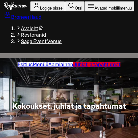
Liigu peamise sisu juurde
Logige sisse
Otsi
Avatud mobiilimenüü
Broneeri laud
Avaleht
Restoranid
Saga Event Venue
Esitlus
Menüü
Aamiainen
Juhlat ja tapahtumat
Kokoukset, juhlat ja tapahtumat