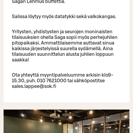
Sagan Lehmus buffettia.
Salissa löytyy myös datatykki sekä valkokangas.
Yritysten, yhdistysten ja seurojen moninaisten
tilaisuuksien ohella Saga sopii myös perhejuhlien
pitopaikaksi. Ammattilaisemme auttavat sinua
kaikissa järjestelyissä suurella sydämellä. Aina
tilaisuuden suunnittelun alusta juhlien loppuun
saakka!
Ota yhteyttä myyntipalveluumme arkisin klo9-
15.30, puh. 010 7621000 tai sähköpostitse
sales.lappee@sok.fi