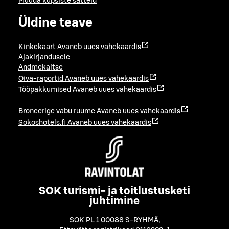
Muuda küpsiste sätteid
Üldine teave
Kinkekaart
Avaneb uues vahekaardis
Ajakirjandusele
Andmekaitse
Oiva-raportid
Avaneb uues vahekaardis
Tööpakkumised
Avaneb uues vahekaardis
Broneerige vabu ruume
Avaneb uues vahekaardis
Sokoshotels.fi
Avaneb uues vahekaardis
SOK turismi- ja toitlustusketi
juhtimine
SOK PL 1 00088 S-RYHMÄ
,