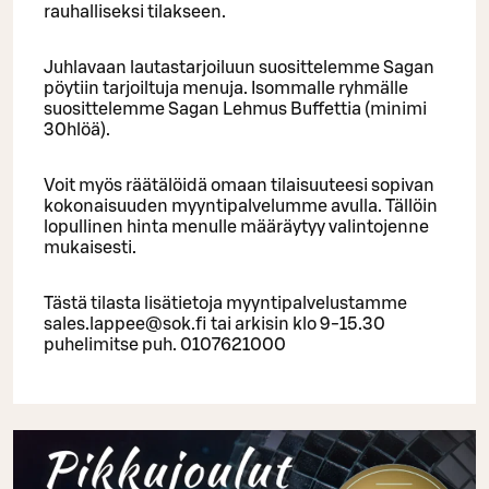
rauhalliseksi tilakseen.
Juhlavaan lautastarjoiluun suosittelemme Sagan
pöytiin tarjoiltuja menuja. Isommalle ryhmälle
suosittelemme Sagan Lehmus Buffettia (minimi
30hlöä).
Voit myös räätälöidä omaan tilaisuuteesi sopivan
kokonaisuuden myyntipalvelumme avulla. Tällöin
lopullinen hinta menulle määräytyy valintojenne
mukaisesti.
Tästä tilasta lisätietoja myyntipalvelustamme
sales.lappee@sok.fi tai arkisin klo 9-15.30
puhelimitse puh. 0107621000