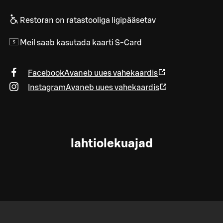
Restoran on ratastooliga ligipääsetav
Meil saab kasutada kaarti S-Card
Facebook
Avaneb uues vahekaardis
Instagram
Avaneb uues vahekaardis
lahtiolekuajad