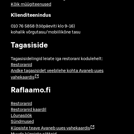
Kõik müügiteenused
Klienditeenindus
010 76 5858 (tööpäeviti klo 9-16)
kohalik võrgutasu/mobiilikõne tasu
Tagasiside
Tagasisidelingid leiate iga restorani kodulehelt:
Restoranid
Andke tagasisidet veebilehe kohta
Avaneb uues
vahekaardis
Raflaamo.fi
Restoranid
Restoranid kaardil
Lõunasöök
Sündmused
Küpsiste teave
Avaneb uues vahekaardis