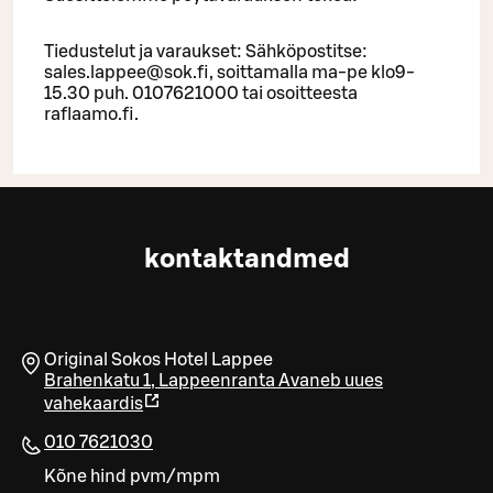
Tiedustelut ja varaukset: Sähköpostitse:
sales.lappee@sok.fi, soittamalla ma-pe klo9-
15.30 puh. 0107621000 tai osoitteesta
raflaamo.fi.
kontaktandmed
Original Sokos Hotel Lappee
Brahenkatu 1
,
Lappeenranta
Avaneb uues
vahekaardis
010 7621030
Kõne hind pvm/mpm