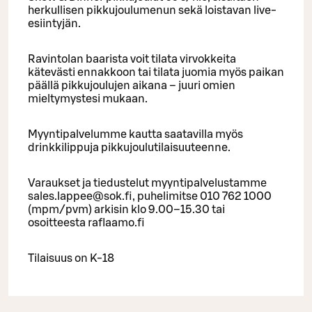
herkullisen pikkujoulumenun sekä loistavan live-
esiintyjän.
Ravintolan baarista voit tilata virvokkeita
kätevästi ennakkoon tai tilata juomia myös paikan
päällä pikkujoulujen aikana – juuri omien
mieltymystesi mukaan.
Myyntipalvelumme kautta saatavilla myös
drinkkilippuja pikkujoulutilaisuuteenne.
Varaukset ja tiedustelut myyntipalvelustamme
sales.lappee@sok.fi, puhelimitse 010 762 1000
(mpm/pvm) arkisin klo 9.00–15.30 tai
osoitteesta raflaamo.fi
Tilaisuus on K-18