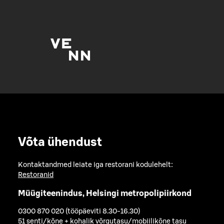
Võta ühendust
Kontaktandmed leiate iga restorani kodulehelt:
Restoranid
Müügiteenindus, Helsingi metropolipiirkond
0300 870 020 (tööpäeviti 8.30-16.30)
51 senti/kõne + kohalik võrgutasu/mobiilikõne tasu