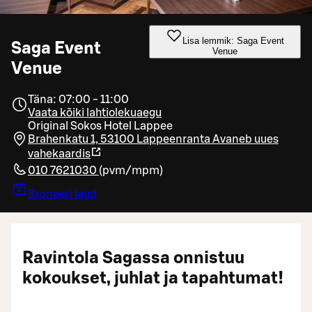
Lisa lemmik: Saga Event
Saga Event
Venue
Venue
Täna: 07:00 - 11:00
Vaata kõiki lahtiolekuaegu
Original Sokos Hotel Lappee
Brahenkatu 1, 53100 Lappeenranta
Avaneb uues
vahekaardis
010 7621030
(
pvm/mpm
)
Broneeri laud
Ravintola Sagassa onnistuu
kokoukset, juhlat ja tapahtumat!