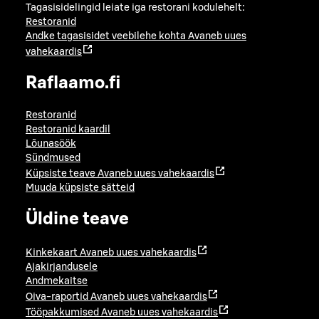
Tagasisidelingid leiate iga restorani kodulehelt:
Restoranid
Andke tagasisidet veebilehe kohta
Avaneb uues
vahekaardis
Raflaamo.fi
Restoranid
Restoranid kaardil
Lõunasöök
Sündmused
Küpsiste teave
Avaneb uues vahekaardis
Muuda küpsiste sätteid
Üldine teave
Kinkekaart
Avaneb uues vahekaardis
Ajakirjandusele
Andmekaitse
Oiva-raportid
Avaneb uues vahekaardis
Tööpakkumised
Avaneb uues vahekaardis