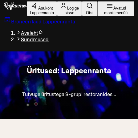
Liigu peamise sisu juurde
Asukoht
Logige
Avatud
Lappeenranta
sisse
Otsi
mobiilimenüü
Broneeri laud
Lappeenranta
Avaleht
Sündmused
Üritused: Lappeenranta
Tutvuge üritustega S-grupi restoranides...