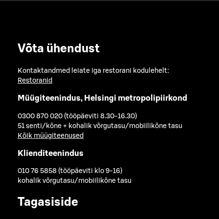
Võta ühendust
Kontaktandmed leiate iga restorani kodulehelt:
Restoranid
Müügiteenindus, Helsingi metropolipiirkond
0300 870 020 (tööpäeviti 8.30-16.30)
51 senti/kõne + kohalik võrgutasu/mobiilikõne tasu
Kõik müügiteenused
Klienditeenindus
010 76 5858 (tööpäeviti klo 9-16)
kohalik võrgutasu/mobiilikõne tasu
Tagasiside