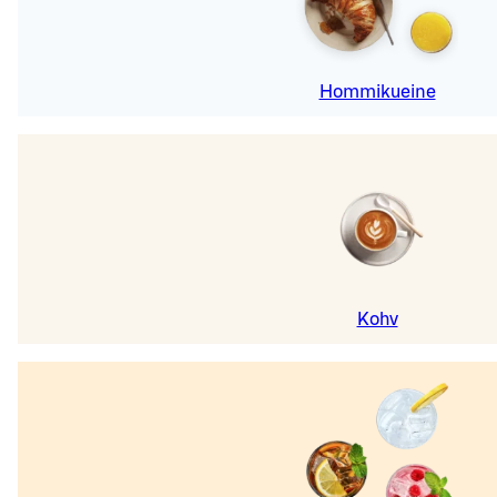
Hommikueine
Kohv