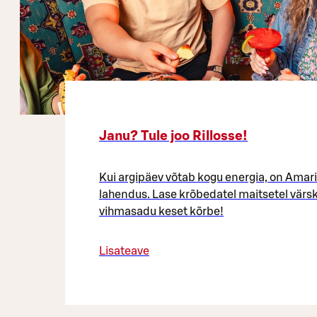
Janu? Tule joo Rillosse!
Kui argipäev võtab kogu energia, on Amar
lahendus. Lase krõbedatel maitsetel vär
vihmasadu keset kõrbe!
Lisateave