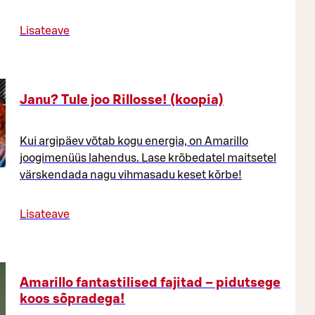
Lisateave
Janu? Tule joo Rillosse! (koopia)
Kui argipäev võtab kogu energia, on Amarillo
joogimenüüs lahendus. Lase krõbedatel maitsetel
värskendada nagu vihmasadu keset kõrbe!
Lisateave
Amarillo fantastilised fajitad – pidutsege
koos sõpradega!