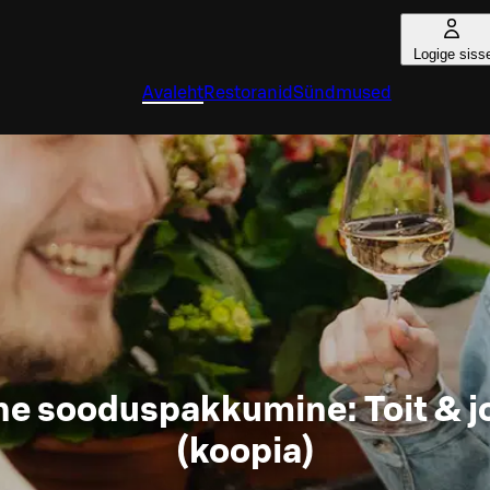
Logige siss
Avaleht
Restoranid
Sündmused
e sooduspakkumine: Toit & j
(koopia)