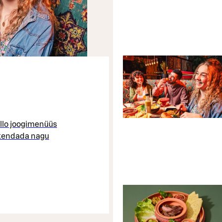
illo joogimenüüs
skendada nagu