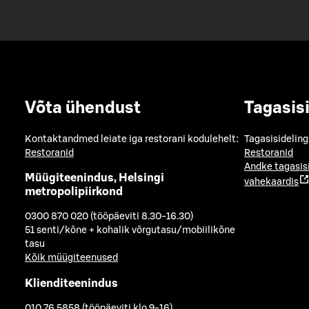
Võta ühendust
Tagasis
Kontaktandmed leiate iga restorani kodulehelt:
Tagasisideling
Restoranid
Restoranid
Andke tagasis
Müügiteenindus, Helsingi
vahekaardis
metropolipiirkond
0300 870 020 (tööpäeviti 8.30-16.30)
51 senti/kõne + kohalik võrgutasu/mobiilikõne
tasu
Kõik müügiteenused
Klienditeenindus
010 76 5858 (tööpäeviti klo 9-16)