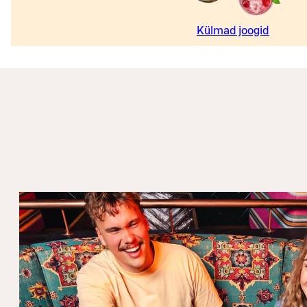
Külmad joogid