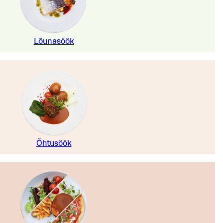
Lõunasöök
Õhtusöök