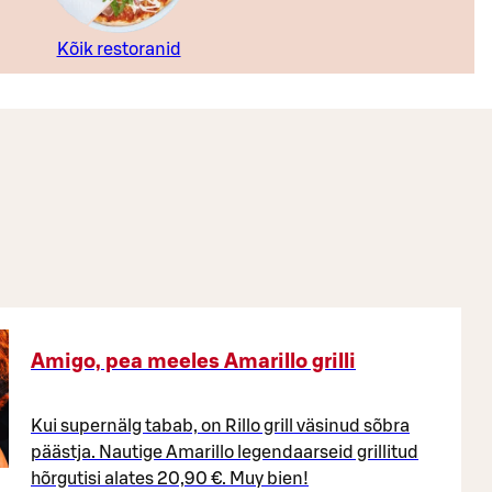
Kõik restoranid
Amigo, pea meeles Amarillo grilli
Kui supernälg tabab, on Rillo grill väsinud sõbra
päästja. Nautige Amarillo legendaarseid grillitud
hõrgutisi alates 20,90 €. Muy bien!