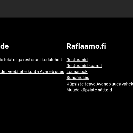
ide
Raflaamo.fi
id leiate iga restorani kodulehelt:
Restoranid
Restoranid kaardil
idet veebilehe kohta
Avaneb uues
Lõunasöök
Sündmused
Küpsiste teave
Avaneb uues vahek
Muuda küpsiste sätteid