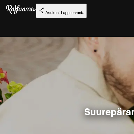
Liigu peamise sisu juurde
Asukoht
Lappeenranta
Suurepäran