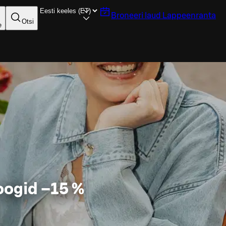
Broneeri laud
Lappeenranta
Otsi
e
oogid –15 %