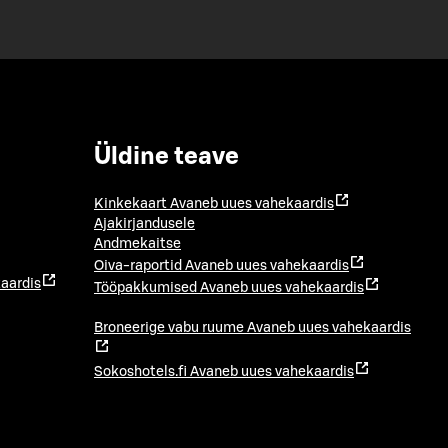
Üldine teave
Kinkekaart
Avaneb uues vahekaardis
Ajakirjandusele
Andmekaitse
Oiva-raportid
Avaneb uues vahekaardis
aardis
Tööpakkumised
Avaneb uues vahekaardis
Broneerige vabu ruume
Avaneb uues vahekaardis
Sokoshotels.fi
Avaneb uues vahekaardis