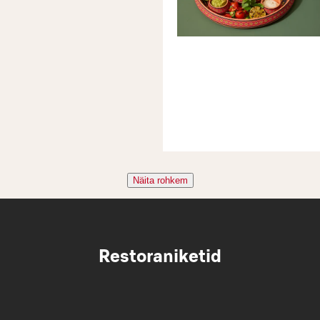
Näita rohkem
Restoraniketid