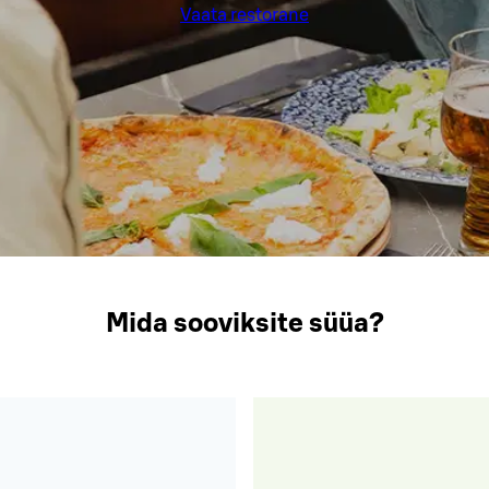
Vaata restorane
Mida sooviksite süüa?