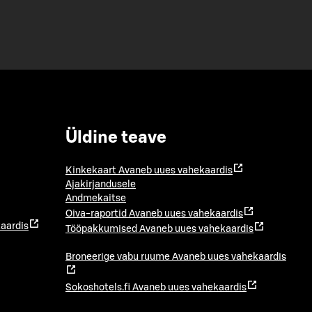
Üldine teave
Kinkekaart
Avaneb uues vahekaardis
Ajakirjandusele
Andmekaitse
Oiva-raportid
Avaneb uues vahekaardis
aardis
Tööpakkumised
Avaneb uues vahekaardis
Broneerige vabu ruume
Avaneb uues vahekaardis
Sokoshotels.fi
Avaneb uues vahekaardis