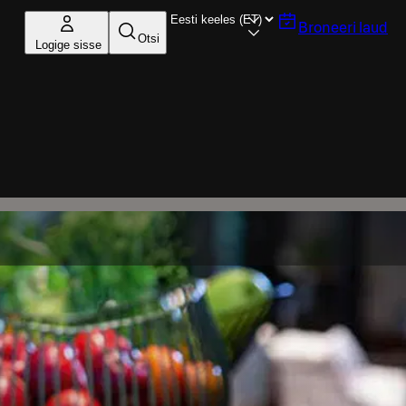
Broneeri laud
Otsi
Logige sisse