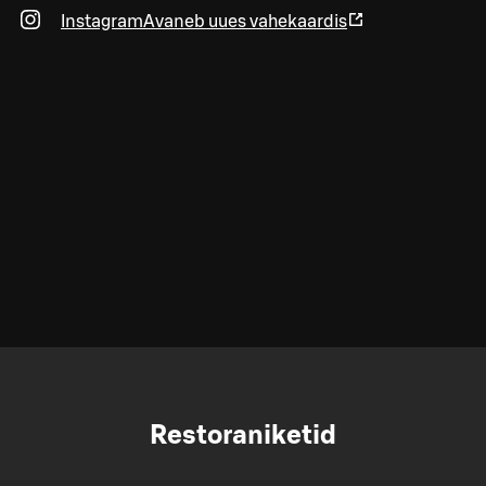
Instagram
Avaneb uues vahekaardis
Restoraniketid