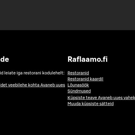
ide
Raflaamo.fi
id leiate iga restorani kodulehelt:
Restoranid
Restoranid kaardil
idet veebilehe kohta
Avaneb uues
Lõunasöök
Sündmused
Küpsiste teave
Avaneb uues vahek
Muuda küpsiste sätteid