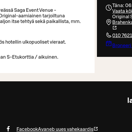
Täna: 06
hreässä Saga Event Venue -
Vaata kõi
Original-aamiainen tarjoiltuna
Original
on itse tehtyä sekä paikallista, mm.
Brahenka
010 762
 hotellin ulkopuoliset vieraat.
Broneeri
man S-Etukorttia / aikuinen.
l
Facebook
Avaneb uues vahekaardis