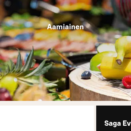
Aamiainen
Saga Ev