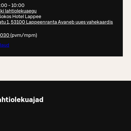
:00 - 10:00
ki lahtiolekuaegu
 Sokos Hotel Lappee
tu 1, 53100 Lappeenranta
Avaneb uues vahekaardis
1030
(
pvm/mpm
)
 laud
ahtiolekuajad