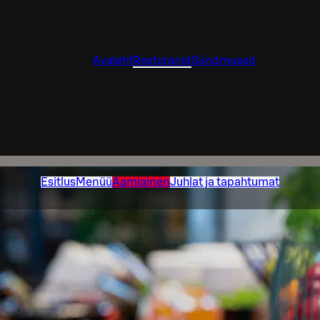
Avaleht
Restoranid
Sündmused
Esitlus
Menüü
Aamiainen
Juhlat ja tapahtumat