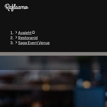
Liigu peamise sisu juurde
Avaleht
Restoranid
Saga Event Venue