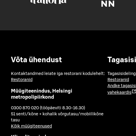
Võta ühendust
Tagasis
Kontaktandmed leiate iga restorani kodulehelt:
Tagasisideling
Restoranid
Restoranid
Andke tagasis
Müügiteenindus, Helsingi
vahekaardis
metropolipiirkond
0300 870 020 (tööpäeviti 8.30-16.30)
51 senti/kõne + kohalik võrgutasu/mobiilikõne
tasu
Kõik müügiteenused