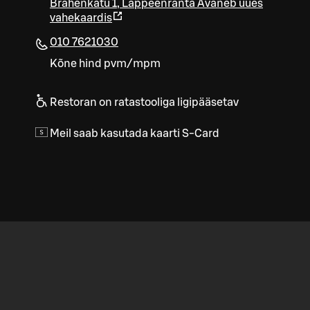
Brahenkatu 1
,
Lappeenranta
Avaneb uues
vahekaardis
010 7621030
Kõne hind pvm/mpm
Restoran on ratastooliga ligipääsetav
Meil saab kasutada kaarti S-Card